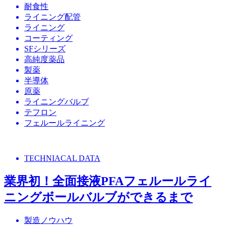
耐食性
ライニング配管
ライニング
コーティング
SFシリーズ
高純度薬品
製薬
半導体
原薬
ライニングバルブ
テフロン
フェルールライニング
TECHNIACAL DATA
業界初！全面接液PFAフェルールライ
ニングボールバルブができるまで
製造ノウハウ