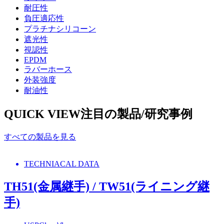
耐圧性
負圧適応性
プラチナシリコーン
遮光性
視認性
EPDM
ラバーホース
外装強度
耐油性
QUICK VIEW
注目の製品/研究事例
すべての製品を見る
TECHNIACAL DATA
TH51(金属継手) / TW51(ライニング継
手)