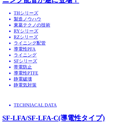
ニング配管が遂に登場！
THシリーズ
製造ノウハウ
東葛テクノの技術
RYシリーズ
RZシリーズ
ライニング配管
導電性PFA
ライニング
SFシリーズ
帯電防止
導電性PTFE
静電破壊
静電気対策
TECHNIACAL DATA
SF-LFA/SF-LFA-C(導電性タイプ)