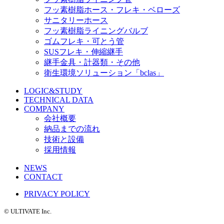
フッ素樹脂ホース・フレキ・ベローズ
サニタリーホース
フッ素樹脂ライニングバルブ
ゴムフレキ・可とう管
SUSフレキ・伸縮継手
継手金具・計器類・その他
衛生環境ソリューション「bclas」
LOGIC&STUDY
TECHNICAL DATA
COMPANY
会社概要
納品までの流れ
技術と設備
採用情報
NEWS
CONTACT
PRIVACY POLICY
©️ ULTIVATE Inc.