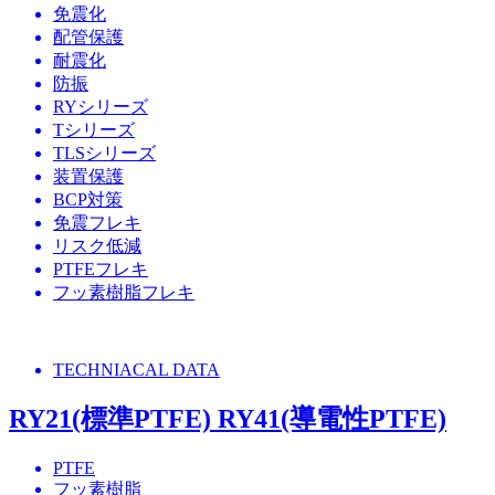
免震化
配管保護
耐震化
防振
RYシリーズ
Tシリーズ
TLSシリーズ
装置保護
BCP対策
免震フレキ
リスク低減
PTFEフレキ
フッ素樹脂フレキ
TECHNIACAL DATA
RY21(標準PTFE) RY41(導電性PTFE)
PTFE
フッ素樹脂