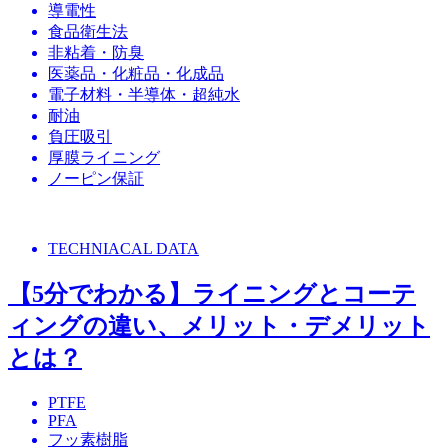
導電性
食品衛生法
非粘着・防臭
医薬品・化粧品・化成品
電子材料・半導体・超純水
耐油
負圧吸引
厚膜ライニング
ノーピン保証
TECHNIACAL DATA
【5分でわかる】ライニングとコーテ
ィングの違い、メリット・デメリット
とは？
PTFE
PFA
フッ素樹脂