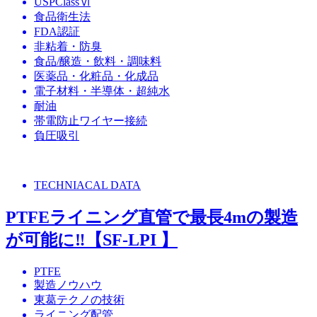
USPClassⅥ
食品衛生法
FDA認証
非粘着・防臭
食品/醸造・飲料・調味料
医薬品・化粧品・化成品
電子材料・半導体・超純水
耐油
帯電防止ワイヤー接続
負圧吸引
TECHNIACAL DATA
PTFEライニング直管で最長4mの製造
が可能に‼【SF-LPI 】
PTFE
製造ノウハウ
東葛テクノの技術
ライニング配管