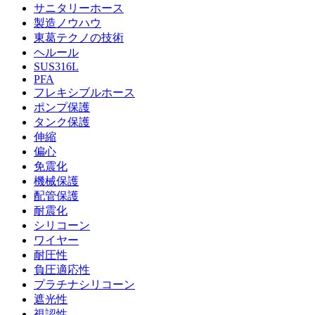
サニタリーホース
製造ノウハウ
東葛テクノの技術
ヘルール
SUS316L
PFA
フレキシブルホース
ポンプ保護
タンク保護
伸縮
偏心
免震化
機械保護
配管保護
耐震化
シリコーン
ワイヤー
耐圧性
負圧適応性
プラチナシリコーン
遮光性
視認性