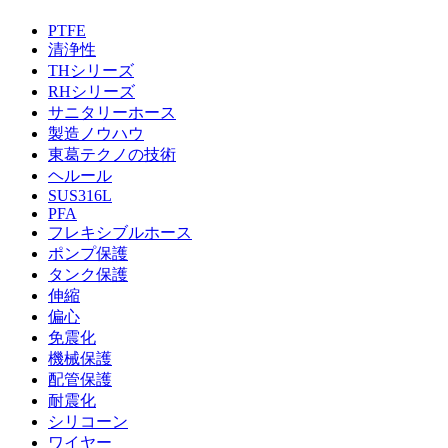
PTFE
清浄性
THシリーズ
RHシリーズ
サニタリーホース
製造ノウハウ
東葛テクノの技術
ヘルール
SUS316L
PFA
フレキシブルホース
ポンプ保護
タンク保護
伸縮
偏心
免震化
機械保護
配管保護
耐震化
シリコーン
ワイヤー