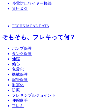
帯電防止ワイヤー接続
負圧吸引
TECHNIACAL DATA
そもそも、フレキって何？
ポンプ保護
タンク保護
伸縮
偏心
免震化
機械保護
配管保護
耐震化
防振
フレキシブルジョイント
伸縮継手
フレキ