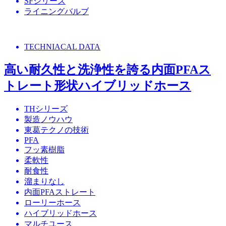
SFシリーズ
ライニングバルブ
TECHNIACAL DATA
高い耐久性と洗浄性を誇る内面PFAス
トレート形状ハイブリッドホース
THシリーズ
製造ノウハウ
東葛テクノの技術
PFA
フッ素樹脂
柔軟性
耐食性
溜まりなし
内面PFAストレート
ローリーホース
ハイブリッドホース
マルチユース