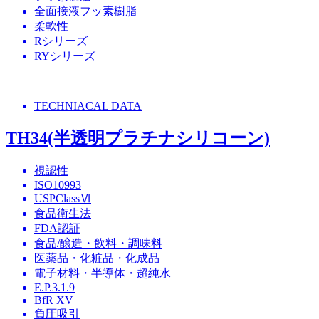
全面接液フッ素樹脂
柔軟性
Rシリーズ
RYシリーズ
TECHNIACAL DATA
TH34(半透明プラチナシリコーン)
視認性
ISO10993
USPClassⅥ
食品衛生法
FDA認証
食品/醸造・飲料・調味料
医薬品・化粧品・化成品
電子材料・半導体・超純水
E.P.3.1.9
BfR XV
負圧吸引