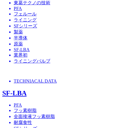
東葛テクノの技術
PFA
フェルール
ライニング
SFシリーズ
製薬
半導体
原薬
SF-LBA
業界初
ライニングバルブ
TECHNIACAL DATA
SF-LBA
PFA
フッ素樹脂
全面接液フッ素樹脂
耐腐食性