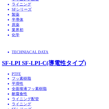
ライニング
SFシリーズ
製薬
半導体
原薬
業界初
化学
TECHNIACAL DATA
SF-LPI SF-LPI-C(導電性タイプ)
PTFE
フッ素樹脂
平滑性
全面接液フッ素樹脂
耐腐食性
ライニング配管
ライニング