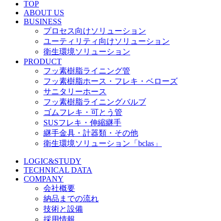
TOP
ABOUT US
BUSINESS
プロセス向けソリューション
ユーティリティ向けソリューション
衛生環境ソリューション
PRODUCT
フッ素樹脂ライニング管
フッ素樹脂ホース・フレキ・ベローズ
サニタリーホース
フッ素樹脂ライニングバルブ
ゴムフレキ・可とう管
SUSフレキ・伸縮継手
継手金具・計器類・その他
衛生環境ソリューション「bclas」
LOGIC&STUDY
TECHNICAL DATA
COMPANY
会社概要
納品までの流れ
技術と設備
採用情報