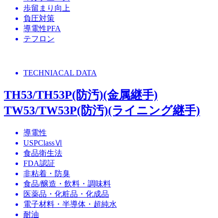
歩留まり向上
負圧対策
導電性PFA
テフロン
TECHNIACAL DATA
TH53/TH53P(防汚)(金属継手)
TW53/TW53P(防汚)(ライニング継手)
導電性
USPClassⅥ
食品衛生法
FDA認証
非粘着・防臭
食品/醸造・飲料・調味料
医薬品・化粧品・化成品
電子材料・半導体・超純水
耐油