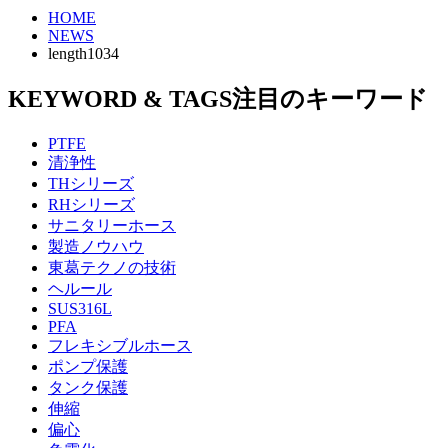
HOME
NEWS
length1034
KEYWORD & TAGS
注目のキーワード
PTFE
清浄性
THシリーズ
RHシリーズ
サニタリーホース
製造ノウハウ
東葛テクノの技術
ヘルール
SUS316L
PFA
フレキシブルホース
ポンプ保護
タンク保護
伸縮
偏心