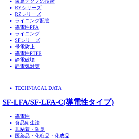
東葛テクノの技術
RYシリーズ
RZシリーズ
ライニング配管
導電性PFA
ライニング
SFシリーズ
帯電防止
導電性PTFE
静電破壊
静電気対策
TECHNIACAL DATA
SF-LFA/SF-LFA-C(導電性タイプ)
導電性
食品衛生法
非粘着・防臭
医薬品・化粧品・化成品