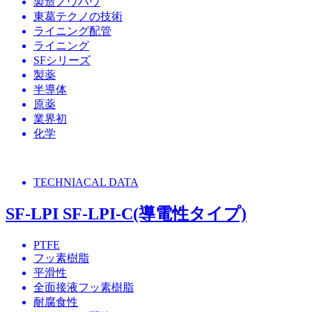
製造ノウハウ
東葛テクノの技術
ライニング配管
ライニング
SFシリーズ
製薬
半導体
原薬
業界初
化学
TECHNIACAL DATA
SF-LPI SF-LPI-C(導電性タイプ)
PTFE
フッ素樹脂
平滑性
全面接液フッ素樹脂
耐腐食性