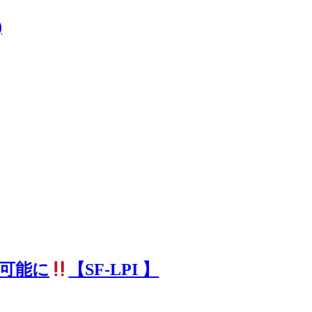
)
が可能に
【SF-LPI 】