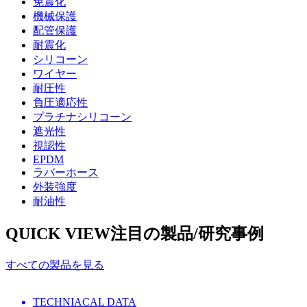
免震化
機械保護
配管保護
耐震化
シリコーン
ワイヤー
耐圧性
負圧適応性
プラチナシリコーン
遮光性
視認性
EPDM
ラバーホース
外装強度
耐油性
QUICK VIEW
注目の製品/研究事例
すべての製品を見る
TECHNIACAL DATA