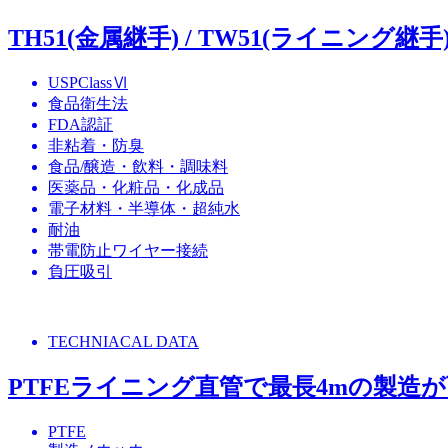
TH51(金属継手) / TW51(ライニング継手
USPClassⅥ
食品衛生法
FDA認証
非粘着・防臭
食品/醸造・飲料・調味料
医薬品・化粧品・化成品
電子材料・半導体・超純水
耐油
帯電防止ワイヤー接続
負圧吸引
TECHNIACAL DATA
PTFEライニング直管で最長4mの製造
PTFE