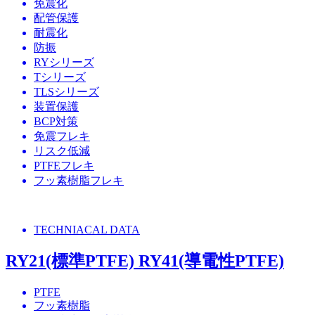
免震化
配管保護
耐震化
防振
RYシリーズ
Tシリーズ
TLSシリーズ
装置保護
BCP対策
免震フレキ
リスク低減
PTFEフレキ
フッ素樹脂フレキ
TECHNIACAL DATA
RY21(標準PTFE) RY41(導電性PTFE)
PTFE
フッ素樹脂