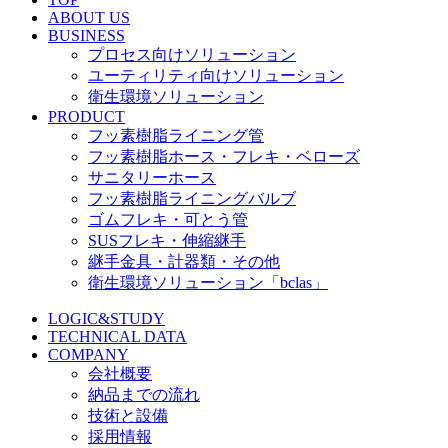
ABOUT US
BUSINESS
プロセス向けソリューション
ユーティリティ向けソリューション
衛生環境ソリューション
PRODUCT
フッ素樹脂ライニング管
フッ素樹脂ホース・フレキ・ベローズ
サニタリーホース
フッ素樹脂ライニングバルブ
ゴムフレキ・可とう管
SUSフレキ・伸縮継手
継手金具・計器類・その他
衛生環境ソリューション「bclas」
LOGIC&STUDY
TECHNICAL DATA
COMPANY
会社概要
納品までの流れ
技術と設備
採用情報