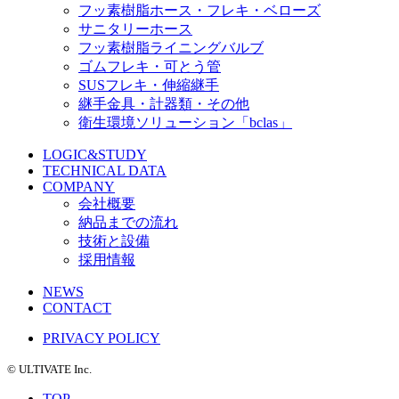
フッ素樹脂ホース・フレキ・ベローズ
サニタリーホース
フッ素樹脂ライニングバルブ
ゴムフレキ・可とう管
SUSフレキ・伸縮継手
継手金具・計器類・その他
衛生環境ソリューション「bclas」
LOGIC&STUDY
TECHNICAL DATA
COMPANY
会社概要
納品までの流れ
技術と設備
採用情報
NEWS
CONTACT
PRIVACY POLICY
©️ ULTIVATE Inc.
TOP