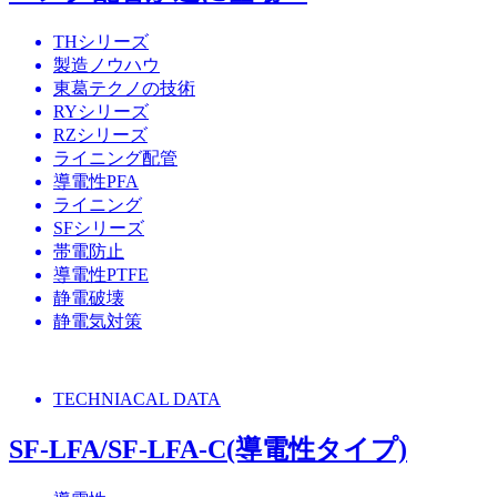
THシリーズ
製造ノウハウ
東葛テクノの技術
RYシリーズ
RZシリーズ
ライニング配管
導電性PFA
ライニング
SFシリーズ
帯電防止
導電性PTFE
静電破壊
静電気対策
TECHNIACAL DATA
SF-LFA/SF-LFA-C(導電性タイプ)