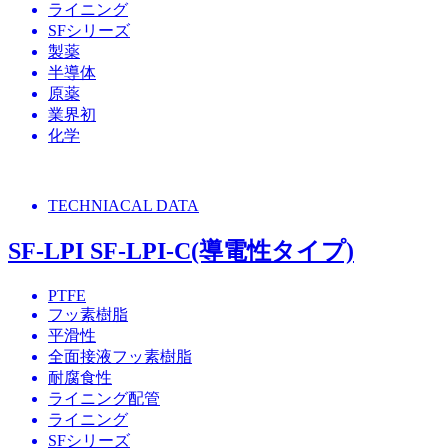
ライニング
SFシリーズ
製薬
半導体
原薬
業界初
化学
TECHNIACAL DATA
SF-LPI SF-LPI-C(導電性タイプ)
PTFE
フッ素樹脂
平滑性
全面接液フッ素樹脂
耐腐食性
ライニング配管
ライニング
SFシリーズ