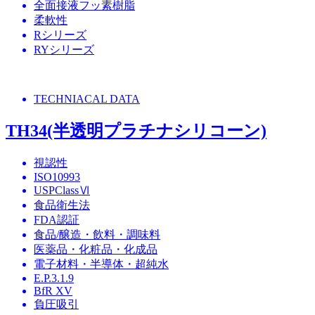
全面接液フッ素樹脂
柔軟性
Rシリーズ
RYシリーズ
TECHNIACAL DATA
TH34(半透明プラチナシリコーン)
視認性
ISO10993
USPClassⅥ
食品衛生法
FDA認証
食品/醸造・飲料・調味料
医薬品・化粧品・化成品
電子材料・半導体・超純水
E.P.3.1.9
BfR XV
負圧吸引