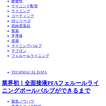
耐食性
ライニング配管
ライニング
コーティング
SFシリーズ
高純度薬品
製薬
半導体
原薬
ライニングバルブ
テフロン
フェルールライニング
TECHNIACAL DATA
業界初！全面接液PFAフェルールライ
ニングボールバルブができるまで
製造ノウハウ