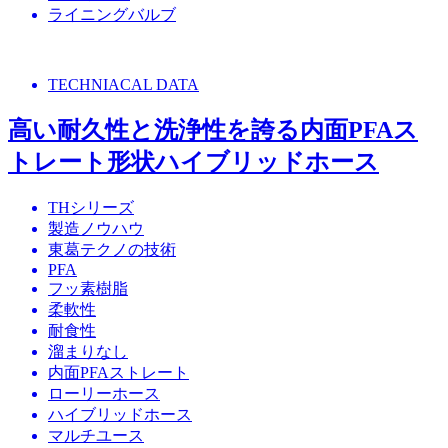
ライニングバルブ
TECHNIACAL DATA
高い耐久性と洗浄性を誇る内面PFAス
トレート形状ハイブリッドホース
THシリーズ
製造ノウハウ
東葛テクノの技術
PFA
フッ素樹脂
柔軟性
耐食性
溜まりなし
内面PFAストレート
ローリーホース
ハイブリッドホース
マルチユース