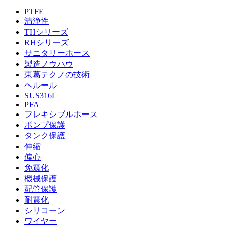
PTFE
清浄性
THシリーズ
RHシリーズ
サニタリーホース
製造ノウハウ
東葛テクノの技術
ヘルール
SUS316L
PFA
フレキシブルホース
ポンプ保護
タンク保護
伸縮
偏心
免震化
機械保護
配管保護
耐震化
シリコーン
ワイヤー