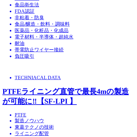
食品衛生法
FDA認証
非粘着・防臭
食品/醸造・飲料・調味料
医薬品・化粧品・化成品
電子材料・半導体・超純水
耐油
帯電防止ワイヤー接続
負圧吸引
TECHNIACAL DATA
PTFEライニング直管で最長4mの製造
が可能に‼【SF-LPI 】
PTFE
製造ノウハウ
東葛テクノの技術
ライニング配管