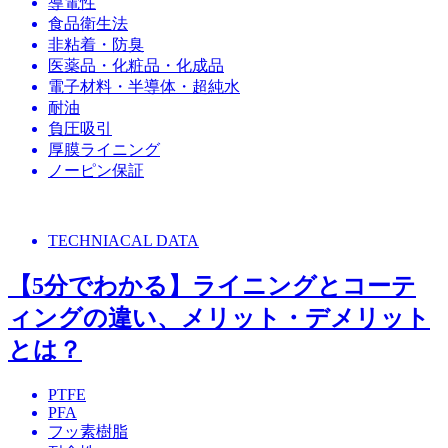
導電性
食品衛生法
非粘着・防臭
医薬品・化粧品・化成品
電子材料・半導体・超純水
耐油
負圧吸引
厚膜ライニング
ノーピン保証
TECHNIACAL DATA
【5分でわかる】ライニングとコーテ
ィングの違い、メリット・デメリット
とは？
PTFE
PFA
フッ素樹脂