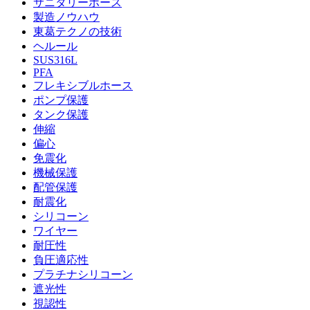
サニタリーホース
製造ノウハウ
東葛テクノの技術
ヘルール
SUS316L
PFA
フレキシブルホース
ポンプ保護
タンク保護
伸縮
偏心
免震化
機械保護
配管保護
耐震化
シリコーン
ワイヤー
耐圧性
負圧適応性
プラチナシリコーン
遮光性
視認性