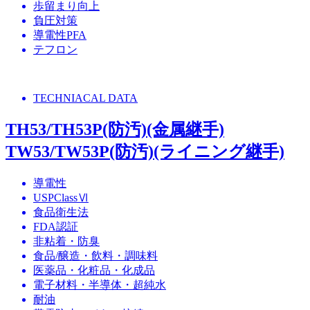
歩留まり向上
負圧対策
導電性PFA
テフロン
TECHNIACAL DATA
TH53/TH53P(防汚)(金属継手)
TW53/TW53P(防汚)(ライニング継手)
導電性
USPClassⅥ
食品衛生法
FDA認証
非粘着・防臭
食品/醸造・飲料・調味料
医薬品・化粧品・化成品
電子材料・半導体・超純水
耐油