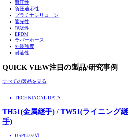
耐圧性
負圧適応性
プラチナシリコーン
遮光性
視認性
EPDM
ラバーホース
外装強度
耐油性
QUICK VIEW
注目の製品/研究事例
すべての製品を見る
TECHNIACAL DATA
TH51(金属継手) / TW51(ライニング継
手)
USPClassⅥ