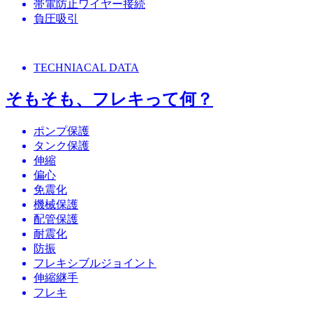
帯電防止ワイヤー接続
負圧吸引
TECHNIACAL DATA
そもそも、フレキって何？
ポンプ保護
タンク保護
伸縮
偏心
免震化
機械保護
配管保護
耐震化
防振
フレキシブルジョイント
伸縮継手
フレキ