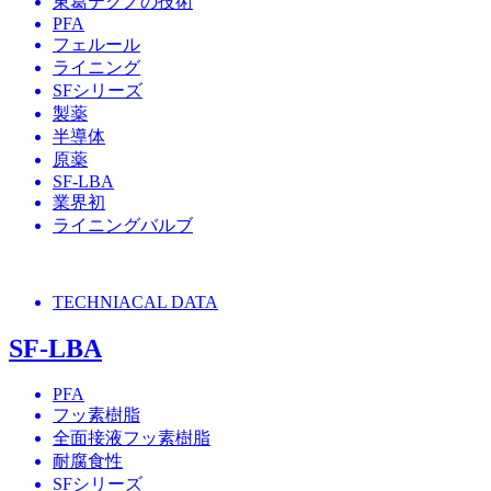
東葛テクノの技術
PFA
フェルール
ライニング
SFシリーズ
製薬
半導体
原薬
SF-LBA
業界初
ライニングバルブ
TECHNIACAL DATA
SF-LBA
PFA
フッ素樹脂
全面接液フッ素樹脂
耐腐食性
SFシリーズ