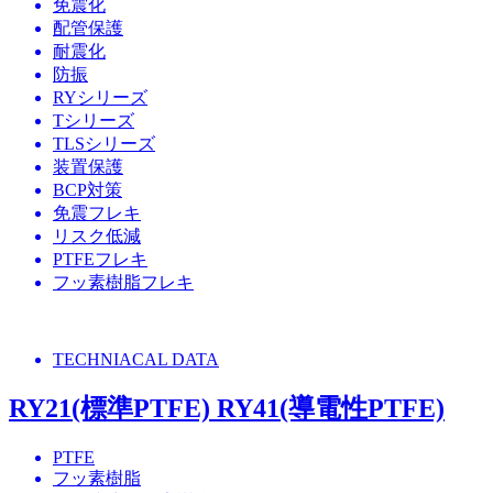
免震化
配管保護
耐震化
防振
RYシリーズ
Tシリーズ
TLSシリーズ
装置保護
BCP対策
免震フレキ
リスク低減
PTFEフレキ
フッ素樹脂フレキ
TECHNIACAL DATA
RY21(標準PTFE) RY41(導電性PTFE)
PTFE
フッ素樹脂