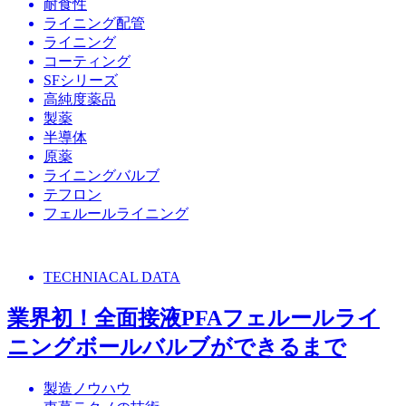
耐食性
ライニング配管
ライニング
コーティング
SFシリーズ
高純度薬品
製薬
半導体
原薬
ライニングバルブ
テフロン
フェルールライニング
TECHNIACAL DATA
業界初！全面接液PFAフェルールライ
ニングボールバルブができるまで
製造ノウハウ