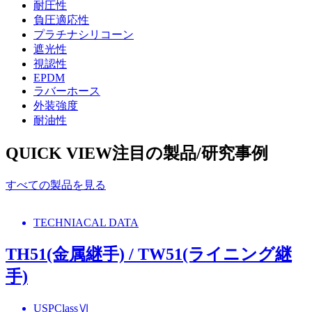
耐圧性
負圧適応性
プラチナシリコーン
遮光性
視認性
EPDM
ラバーホース
外装強度
耐油性
QUICK VIEW
注目の製品/研究事例
すべての製品を見る
TECHNIACAL DATA
TH51(金属継手) / TW51(ライニング継
手)
USPClassⅥ