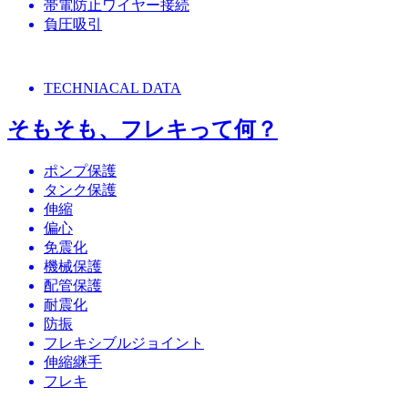
帯電防止ワイヤー接続
負圧吸引
TECHNIACAL DATA
そもそも、フレキって何？
ポンプ保護
タンク保護
伸縮
偏心
免震化
機械保護
配管保護
耐震化
防振
フレキシブルジョイント
伸縮継手
フレキ