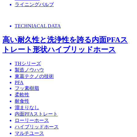
ライニングバルブ
TECHNIACAL DATA
高い耐久性と洗浄性を誇る内面PFAス
トレート形状ハイブリッドホース
THシリーズ
製造ノウハウ
東葛テクノの技術
PFA
フッ素樹脂
柔軟性
耐食性
溜まりなし
内面PFAストレート
ローリーホース
ハイブリッドホース
マルチユース