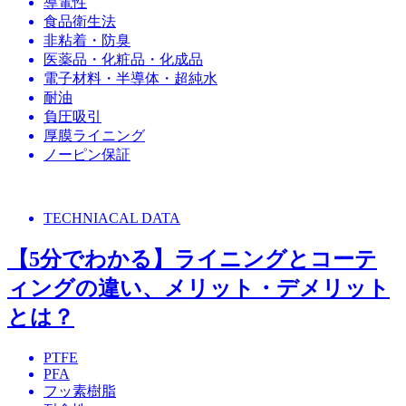
導電性
食品衛生法
非粘着・防臭
医薬品・化粧品・化成品
電子材料・半導体・超純水
耐油
負圧吸引
厚膜ライニング
ノーピン保証
TECHNIACAL DATA
【5分でわかる】ライニングとコーテ
ィングの違い、メリット・デメリット
とは？
PTFE
PFA
フッ素樹脂