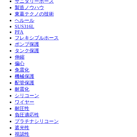
サニタリーホース
製造ノウハウ
東葛テクノの技術
ヘルール
SUS316L
PFA
フレキシブルホース
ポンプ保護
タンク保護
伸縮
偏心
免震化
機械保護
配管保護
耐震化
シリコーン
ワイヤー
耐圧性
負圧適応性
プラチナシリコーン
遮光性
視認性