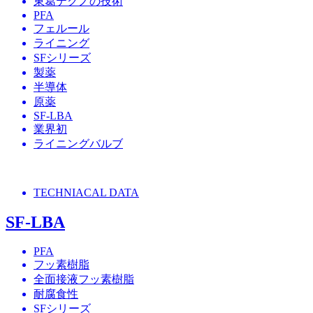
東葛テクノの技術
PFA
フェルール
ライニング
SFシリーズ
製薬
半導体
原薬
SF-LBA
業界初
ライニングバルブ
TECHNIACAL DATA
SF-LBA
PFA
フッ素樹脂
全面接液フッ素樹脂
耐腐食性
SFシリーズ