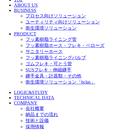
ABOUT US
BUSINESS
プロセス向けソリューション
ユーティリティ向けソリューション
衛生環境ソリューション
PRODUCT
フッ素樹脂ライニング管
フッ素樹脂ホース・フレキ・ベローズ
サニタリーホース
フッ素樹脂ライニングバルブ
ゴムフレキ・可とう管
SUSフレキ・伸縮継手
継手金具・計器類・その他
衛生環境ソリューション「bclas」
LOGIC&STUDY
TECHNICAL DATA
COMPANY
会社概要
納品までの流れ
技術と設備
採用情報