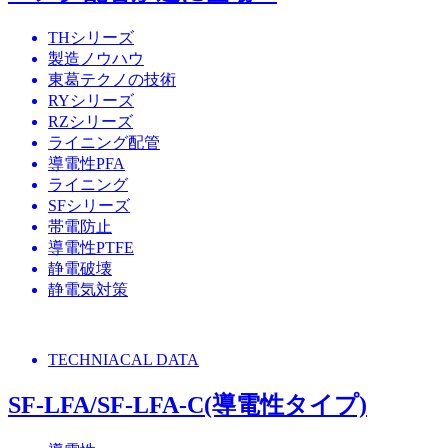
THシリーズ
製造ノウハウ
東葛テクノの技術
RYシリーズ
RZシリーズ
ライニング配管
導電性PFA
ライニング
SFシリーズ
帯電防止
導電性PTFE
静電破壊
静電気対策
TECHNIACAL DATA
SF-LFA/SF-LFA-C(導電性タイプ)