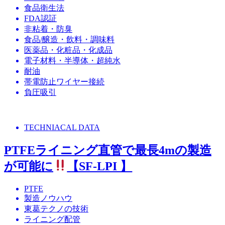
食品衛生法
FDA認証
非粘着・防臭
食品/醸造・飲料・調味料
医薬品・化粧品・化成品
電子材料・半導体・超純水
耐油
帯電防止ワイヤー接続
負圧吸引
TECHNIACAL DATA
PTFEライニング直管で最長4mの製造
が可能に
【SF-LPI 】
PTFE
製造ノウハウ
東葛テクノの技術
ライニング配管