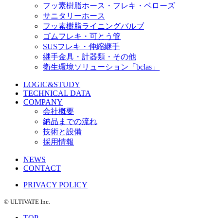
フッ素樹脂ホース・フレキ・ベローズ
サニタリーホース
フッ素樹脂ライニングバルブ
ゴムフレキ・可とう管
SUSフレキ・伸縮継手
継手金具・計器類・その他
衛生環境ソリューション「bclas」
LOGIC&STUDY
TECHNICAL DATA
COMPANY
会社概要
納品までの流れ
技術と設備
採用情報
NEWS
CONTACT
PRIVACY POLICY
©️ ULTIVATE Inc.
TOP