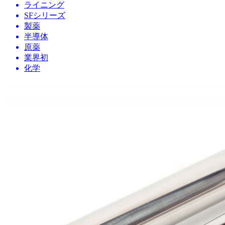
ライニング
SFシリーズ
製薬
半導体
原薬
業界初
化学