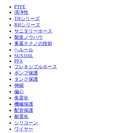
PTFE
清浄性
THシリーズ
RHシリーズ
サニタリーホース
製造ノウハウ
東葛テクノの技術
ヘルール
SUS316L
PFA
フレキシブルホース
ポンプ保護
タンク保護
伸縮
偏心
免震化
機械保護
配管保護
耐震化
シリコーン
ワイヤー