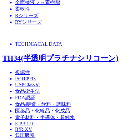
全面接液フッ素樹脂
柔軟性
Rシリーズ
RYシリーズ
TECHNIACAL DATA
TH34(半透明プラチナシリコーン)
視認性
ISO10993
USPClassⅥ
食品衛生法
FDA認証
食品/醸造・飲料・調味料
医薬品・化粧品・化成品
電子材料・半導体・超純水
E.P.3.1.9
BfR XV
負圧吸引