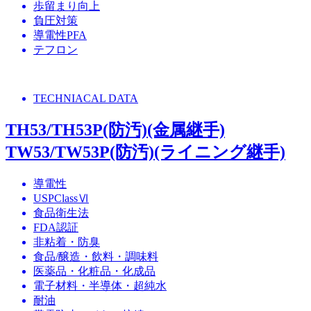
歩留まり向上
負圧対策
導電性PFA
テフロン
TECHNIACAL DATA
TH53/TH53P(防汚)(金属継手)
TW53/TW53P(防汚)(ライニング継手)
導電性
USPClassⅥ
食品衛生法
FDA認証
非粘着・防臭
食品/醸造・飲料・調味料
医薬品・化粧品・化成品
電子材料・半導体・超純水
耐油