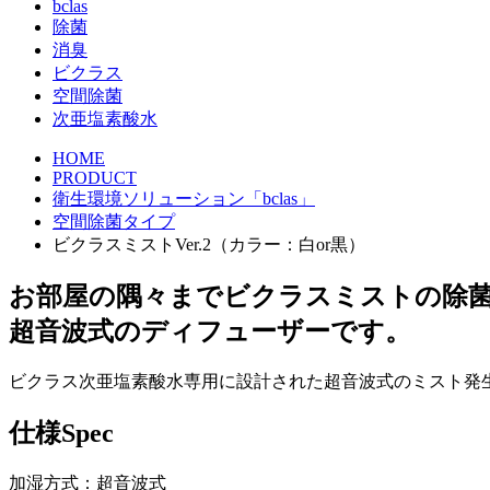
bclas
除菌
消臭
ビクラス
空間除菌
次亜塩素酸水
HOME
PRODUCT
衛生環境ソリューション「bclas」
空間除菌タイプ
ビクラスミストVer.2（カラー：白or黒）
お部屋の隅々までビクラスミストの除
超音波式のディフューザーです。
ビクラス次亜塩素酸水専用に設計された超音波式のミスト発
仕様
Spec
加湿方式：超音波式