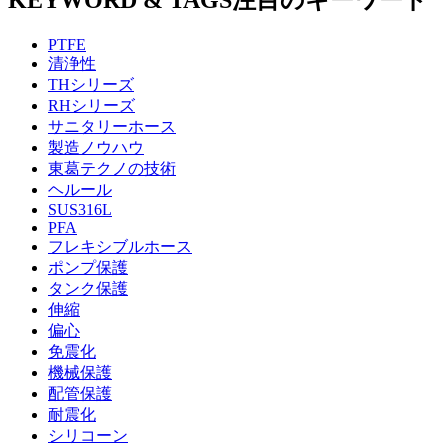
PTFE
清浄性
THシリーズ
RHシリーズ
サニタリーホース
製造ノウハウ
東葛テクノの技術
ヘルール
SUS316L
PFA
フレキシブルホース
ポンプ保護
タンク保護
伸縮
偏心
免震化
機械保護
配管保護
耐震化
シリコーン