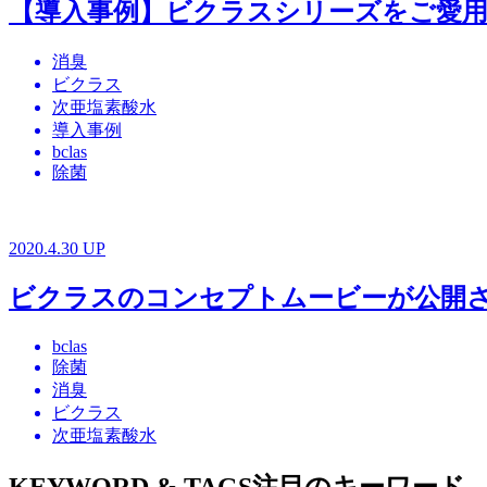
【導入事例】ビクラスシリーズをご愛
消臭
ビクラス
次亜塩素酸水
導入事例
bclas
除菌
2020.4.30 UP
ビクラスのコンセプトムービーが公開
bclas
除菌
消臭
ビクラス
次亜塩素酸水
KEYWORD & TAGS
注目のキーワード