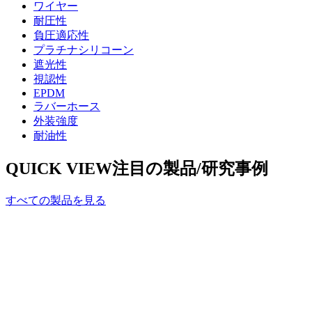
ワイヤー
耐圧性
負圧適応性
プラチナシリコーン
遮光性
視認性
EPDM
ラバーホース
外装強度
耐油性
QUICK VIEW
注目の製品/研究事例
すべての製品を見る