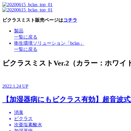
ビクラスミスト販売ページは
コチラ
製品
一覧に戻る
衛生環境ソリューション「bclas」
一覧に戻る
ビクラスミストVer.2（カラー：ホワ
2022.1.24 UP
【加湿器病にもビクラス有効】超音波式
消臭
ビクラス
次亜塩素酸水
加湿器病