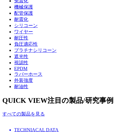
免震化
機械保護
配管保護
耐震化
シリコーン
ワイヤー
耐圧性
負圧適応性
プラチナシリコーン
遮光性
視認性
EPDM
ラバーホース
外装強度
耐油性
QUICK VIEW
注目の製品/研究事例
すべての製品を見る
TECHNIACAL DATA