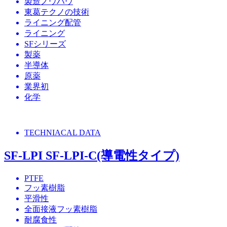
製造ノウハウ
東葛テクノの技術
ライニング配管
ライニング
SFシリーズ
製薬
半導体
原薬
業界初
化学
TECHNIACAL DATA
SF-LPI SF-LPI-C(導電性タイプ)
PTFE
フッ素樹脂
平滑性
全面接液フッ素樹脂
耐腐食性