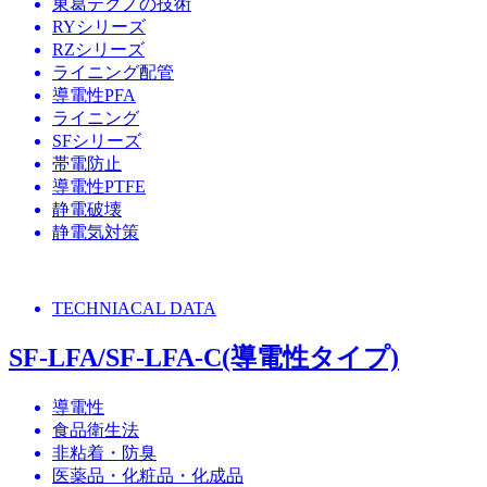
東葛テクノの技術
RYシリーズ
RZシリーズ
ライニング配管
導電性PFA
ライニング
SFシリーズ
帯電防止
導電性PTFE
静電破壊
静電気対策
TECHNIACAL DATA
SF-LFA/SF-LFA-C(導電性タイプ)
導電性
食品衛生法
非粘着・防臭
医薬品・化粧品・化成品