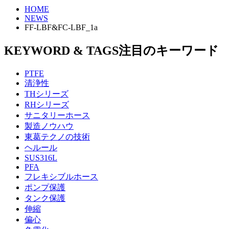
HOME
NEWS
FF-LBF&FC-LBF_1a
KEYWORD & TAGS
注目のキーワード
PTFE
清浄性
THシリーズ
RHシリーズ
サニタリーホース
製造ノウハウ
東葛テクノの技術
ヘルール
SUS316L
PFA
フレキシブルホース
ポンプ保護
タンク保護
伸縮
偏心