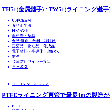
TH51(金属継手) / TW51(ライニング継手
USPClassⅥ
食品衛生法
FDA認証
非粘着・防臭
食品/醸造・飲料・調味料
医薬品・化粧品・化成品
電子材料・半導体・超純水
耐油
帯電防止ワイヤー接続
負圧吸引
TECHNIACAL DATA
PTFEライニング直管で最長4mの製造が可能
PTFE