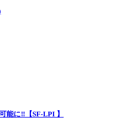
)
に‼【SF-LPI 】