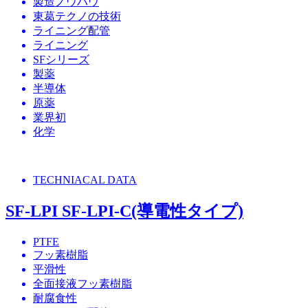
製造ノウハウ
東葛テクノの技術
ライニング配管
ライニング
SFシリーズ
製薬
半導体
原薬
業界初
化学
TECHNIACAL DATA
SF-LPI SF-LPI-C(導電性タイプ)
PTFE
フッ素樹脂
平滑性
全面接液フッ素樹脂
耐腐食性