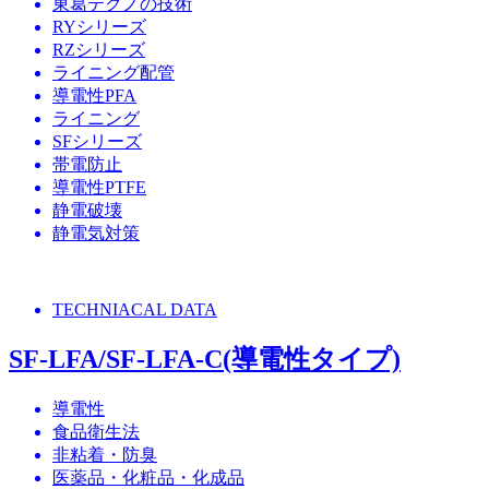
東葛テクノの技術
RYシリーズ
RZシリーズ
ライニング配管
導電性PFA
ライニング
SFシリーズ
帯電防止
導電性PTFE
静電破壊
静電気対策
TECHNIACAL DATA
SF-LFA/SF-LFA-C(導電性タイプ)
導電性
食品衛生法
非粘着・防臭
医薬品・化粧品・化成品