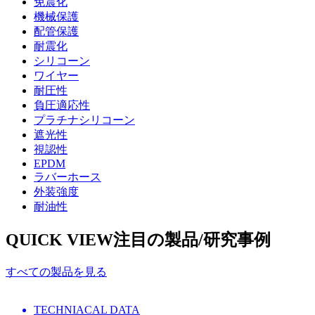
免震化
機械保護
配管保護
耐震化
シリコーン
ワイヤー
耐圧性
負圧適応性
プラチナシリコーン
遮光性
視認性
EPDM
ラバーホース
外装強度
耐油性
QUICK VIEW
注目の製品/研究事例
すべての製品を見る
TECHNIACAL DATA