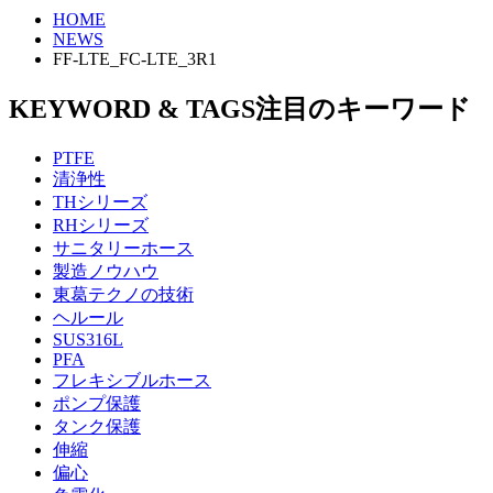
HOME
NEWS
FF-LTE_FC-LTE_3R1
KEYWORD & TAGS
注目のキーワード
PTFE
清浄性
THシリーズ
RHシリーズ
サニタリーホース
製造ノウハウ
東葛テクノの技術
ヘルール
SUS316L
PFA
フレキシブルホース
ポンプ保護
タンク保護
伸縮
偏心