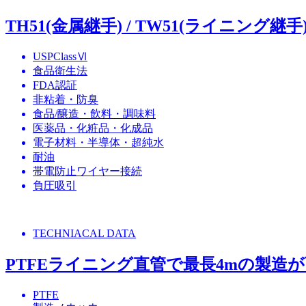
TH51(金属継手) / TW51(ライニング継手
USPClassⅥ
食品衛生法
FDA認証
非粘着・防臭
食品/醸造・飲料・調味料
医薬品・化粧品・化成品
電子材料・半導体・超純水
耐油
帯電防止ワイヤー接続
負圧吸引
TECHNIACAL DATA
PTFEライニング直管で最長4mの製造
PTFE