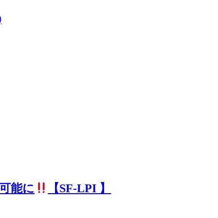
)
が可能に
【SF-LPI 】