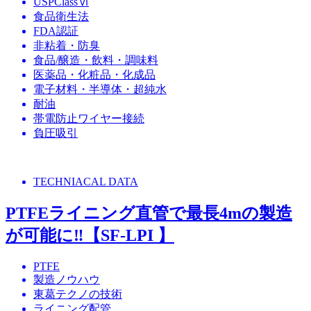
USPClassⅥ
食品衛生法
FDA認証
非粘着・防臭
食品/醸造・飲料・調味料
医薬品・化粧品・化成品
電子材料・半導体・超純水
耐油
帯電防止ワイヤー接続
負圧吸引
TECHNIACAL DATA
PTFEライニング直管で最長4mの製造
が可能に‼【SF-LPI 】
PTFE
製造ノウハウ
東葛テクノの技術
ライニング配管