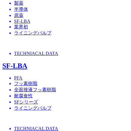
製薬
半導体
原薬
SF-LBA
業界初
ライニングバルブ
TECHNIACAL DATA
SF-LBA
PFA
フッ素樹脂
全面接液フッ素樹脂
耐腐食性
SFシリーズ
ライニングバルブ
TECHNIACAL DATA