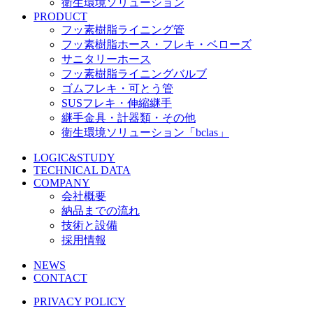
衛生環境ソリューション
PRODUCT
フッ素樹脂ライニング管
フッ素樹脂ホース・フレキ・ベローズ
サニタリーホース
フッ素樹脂ライニングバルブ
ゴムフレキ・可とう管
SUSフレキ・伸縮継手
継手金具・計器類・その他
衛生環境ソリューション「bclas」
LOGIC&STUDY
TECHNICAL DATA
COMPANY
会社概要
納品までの流れ
技術と設備
採用情報
NEWS
CONTACT
PRIVACY POLICY