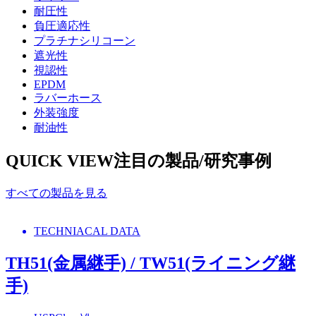
耐圧性
負圧適応性
プラチナシリコーン
遮光性
視認性
EPDM
ラバーホース
外装強度
耐油性
QUICK VIEW
注目の製品/研究事例
すべての製品を見る
TECHNIACAL DATA
TH51(金属継手) / TW51(ライニング継
手)