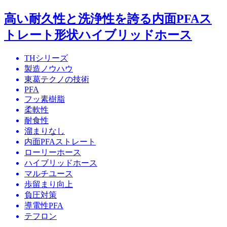
高い耐久性と洗浄性を誇る内面PFAス
トレート形状ハイブリッドホース
THシリーズ
製造ノウハウ
東葛テクノの技術
PFA
フッ素樹脂
柔軟性
耐食性
溜まりなし
内面PFAストレート
ローリーホース
ハイブリッドホース
マルチユース
歩留まり向上
負圧対策
導電性PFA
テフロン