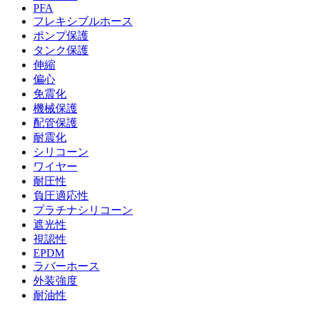
PFA
フレキシブルホース
ポンプ保護
タンク保護
伸縮
偏心
免震化
機械保護
配管保護
耐震化
シリコーン
ワイヤー
耐圧性
負圧適応性
プラチナシリコーン
遮光性
視認性
EPDM
ラバーホース
外装強度
耐油性