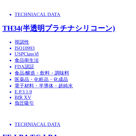
TECHNIACAL DATA
TH34(半透明プラチナシリコーン)
視認性
ISO10993
USPClassⅥ
食品衛生法
FDA認証
食品/醸造・飲料・調味料
医薬品・化粧品・化成品
電子材料・半導体・超純水
E.P.3.1.9
BfR XV
負圧吸引
TECHNIACAL DATA