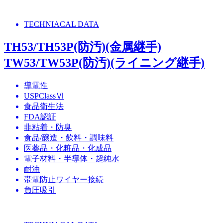
TECHNIACAL DATA
TH53/TH53P(防汚)(金属継手)
TW53/TW53P(防汚)(ライニング継手)
導電性
USPClassⅥ
食品衛生法
FDA認証
非粘着・防臭
食品/醸造・飲料・調味料
医薬品・化粧品・化成品
電子材料・半導体・超純水
耐油
帯電防止ワイヤー接続
負圧吸引