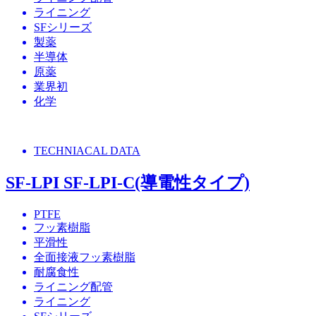
ライニング
SFシリーズ
製薬
半導体
原薬
業界初
化学
TECHNIACAL DATA
SF-LPI SF-LPI-C(導電性タイプ)
PTFE
フッ素樹脂
平滑性
全面接液フッ素樹脂
耐腐食性
ライニング配管
ライニング