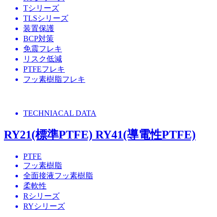
Tシリーズ
TLSシリーズ
装置保護
BCP対策
免震フレキ
リスク低減
PTFEフレキ
フッ素樹脂フレキ
TECHNIACAL DATA
RY21(標準PTFE) RY41(導電性PTFE)
PTFE
フッ素樹脂
全面接液フッ素樹脂
柔軟性
Rシリーズ
RYシリーズ