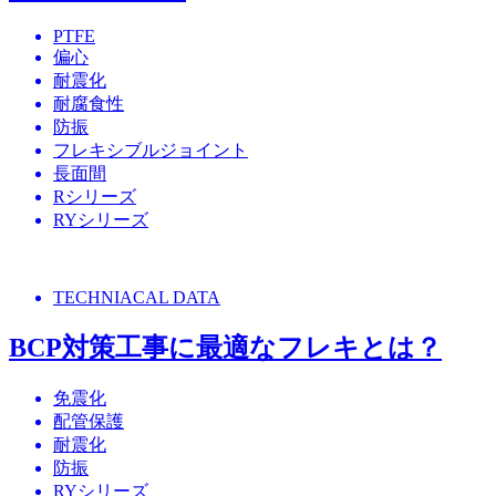
PTFE
偏心
耐震化
耐腐食性
防振
フレキシブルジョイント
長面間
Rシリーズ
RYシリーズ
TECHNIACAL DATA
BCP対策工事に最適なフレキとは？
免震化
配管保護
耐震化
防振
RYシリーズ