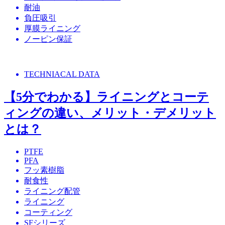
耐油
負圧吸引
厚膜ライニング
ノーピン保証
TECHNIACAL DATA
【5分でわかる】ライニングとコーテ
ィングの違い、メリット・デメリット
とは？
PTFE
PFA
フッ素樹脂
耐食性
ライニング配管
ライニング
コーティング
SFシリーズ