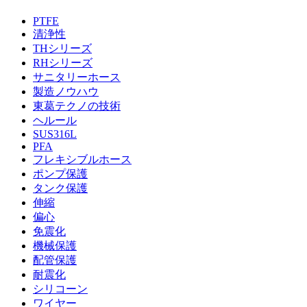
PTFE
清浄性
THシリーズ
RHシリーズ
サニタリーホース
製造ノウハウ
東葛テクノの技術
ヘルール
SUS316L
PFA
フレキシブルホース
ポンプ保護
タンク保護
伸縮
偏心
免震化
機械保護
配管保護
耐震化
シリコーン
ワイヤー