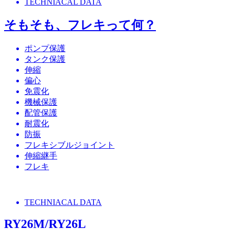
TECHNIACAL DATA
そもそも、フレキって何？
ポンプ保護
タンク保護
伸縮
偏心
免震化
機械保護
配管保護
耐震化
防振
フレキシブルジョイント
伸縮継手
フレキ
TECHNIACAL DATA
RY26M/RY26L