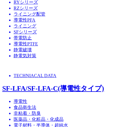
RYシリーズ
RZシリーズ
ライニング配管
導電性PFA
ライニング
SFシリーズ
帯電防止
導電性PTFE
静電破壊
静電気対策
TECHNIACAL DATA
SF-LFA/SF-LFA-C(導電性タイプ)
導電性
食品衛生法
非粘着・防臭
医薬品・化粧品・化成品
電子材料・半導体・超純水