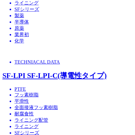
ライニング
SFシリーズ
製薬
半導体
原薬
業界初
化学
TECHNIACAL DATA
SF-LPI SF-LPI-C(導電性タイプ)
PTFE
フッ素樹脂
平滑性
全面接液フッ素樹脂
耐腐食性
ライニング配管
ライニング
SFシリーズ