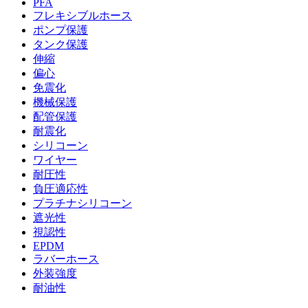
PFA
フレキシブルホース
ポンプ保護
タンク保護
伸縮
偏心
免震化
機械保護
配管保護
耐震化
シリコーン
ワイヤー
耐圧性
負圧適応性
プラチナシリコーン
遮光性
視認性
EPDM
ラバーホース
外装強度
耐油性