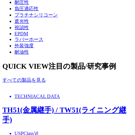
耐圧性
負圧適応性
プラチナシリコーン
遮光性
視認性
EPDM
ラバーホース
外装強度
耐油性
QUICK VIEW
注目の製品/研究事例
すべての製品を見る
TECHNIACAL DATA
TH51(金属継手) / TW51(ライニング継
手)
USPClassⅥ