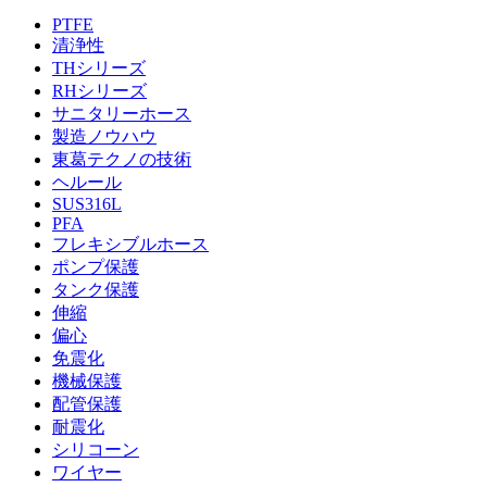
PTFE
清浄性
THシリーズ
RHシリーズ
サニタリーホース
製造ノウハウ
東葛テクノの技術
ヘルール
SUS316L
PFA
フレキシブルホース
ポンプ保護
タンク保護
伸縮
偏心
免震化
機械保護
配管保護
耐震化
シリコーン
ワイヤー