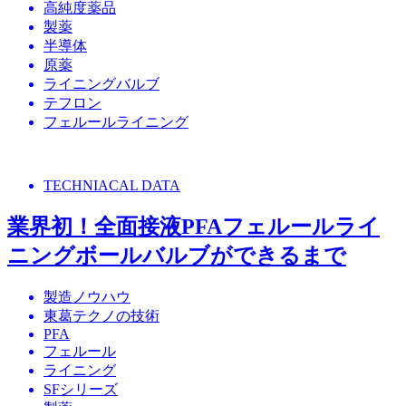
高純度薬品
製薬
半導体
原薬
ライニングバルブ
テフロン
フェルールライニング
TECHNIACAL DATA
業界初！全面接液PFAフェルールライ
ニングボールバルブができるまで
製造ノウハウ
東葛テクノの技術
PFA
フェルール
ライニング
SFシリーズ