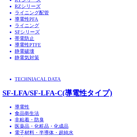
RZシリーズ
ライニング配管
導電性PFA
ライニング
SFシリーズ
帯電防止
導電性PTFE
静電破壊
静電気対策
TECHNIACAL DATA
SF-LFA/SF-LFA-C(導電性タイプ)
導電性
食品衛生法
非粘着・防臭
医薬品・化粧品・化成品
電子材料・半導体・超純水