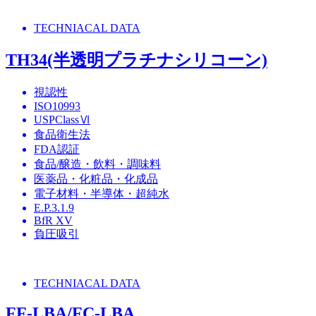
TECHNIACAL DATA
TH34(半透明プラチナシリコーン)
視認性
ISO10993
USPClassⅥ
食品衛生法
FDA認証
食品/醸造・飲料・調味料
医薬品・化粧品・化成品
電子材料・半導体・超純水
E.P.3.1.9
BfR XV
負圧吸引
TECHNIACAL DATA
FF-LBA/FC-LBA