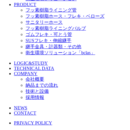
PRODUCT
フッ素樹脂ライニング管
フッ素樹脂ホース・フレキ・ベローズ
サニタリーホース
フッ素樹脂ライニングバルブ
ゴムフレキ・可とう管
SUSフレキ・伸縮継手
継手金具・計器類・その他
衛生環境ソリューション「bclas」
LOGIC&STUDY
TECHNICAL DATA
COMPANY
会社概要
納品までの流れ
技術と設備
採用情報
NEWS
CONTACT
PRIVACY POLICY