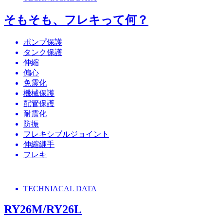
そもそも、フレキって何？
ポンプ保護
タンク保護
伸縮
偏心
免震化
機械保護
配管保護
耐震化
防振
フレキシブルジョイント
伸縮継手
フレキ
TECHNIACAL DATA
RY26M/RY26L