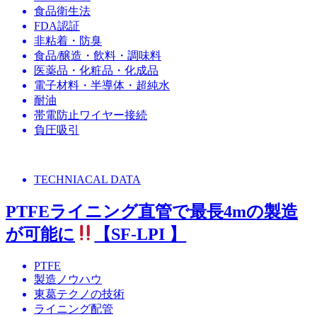
食品衛生法
FDA認証
非粘着・防臭
食品/醸造・飲料・調味料
医薬品・化粧品・化成品
電子材料・半導体・超純水
耐油
帯電防止ワイヤー接続
負圧吸引
TECHNIACAL DATA
PTFEライニング直管で最長4mの製造
が可能に
【SF-LPI 】
PTFE
製造ノウハウ
東葛テクノの技術
ライニング配管