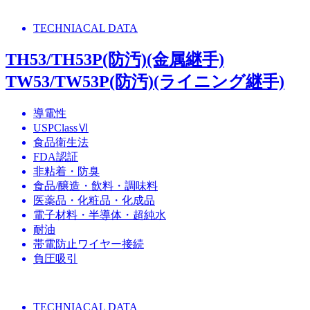
TECHNIACAL DATA
TH53/TH53P(防汚)(金属継手)
TW53/TW53P(防汚)(ライニング継手)
導電性
USPClassⅥ
食品衛生法
FDA認証
非粘着・防臭
食品/醸造・飲料・調味料
医薬品・化粧品・化成品
電子材料・半導体・超純水
耐油
帯電防止ワイヤー接続
負圧吸引
TECHNIACAL DATA