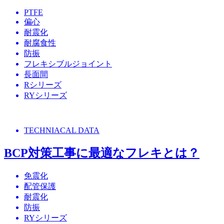
PTFE
偏心
耐震化
耐腐食性
防振
フレキシブルジョイント
長面間
Rシリーズ
RYシリーズ
TECHNIACAL DATA
BCP対策工事に最適なフレキとは？
免震化
配管保護
耐震化
防振
RYシリーズ