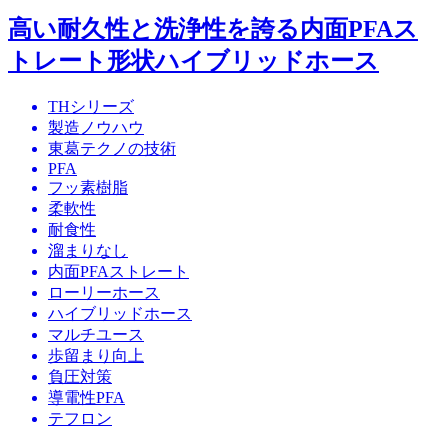
高い耐久性と洗浄性を誇る内面PFAス
トレート形状ハイブリッドホース
THシリーズ
製造ノウハウ
東葛テクノの技術
PFA
フッ素樹脂
柔軟性
耐食性
溜まりなし
内面PFAストレート
ローリーホース
ハイブリッドホース
マルチユース
歩留まり向上
負圧対策
導電性PFA
テフロン