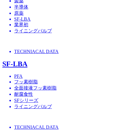
製薬
半導体
原薬
SF-LBA
業界初
ライニングバルブ
TECHNIACAL DATA
SF-LBA
PFA
フッ素樹脂
全面接液フッ素樹脂
耐腐食性
SFシリーズ
ライニングバルブ
TECHNIACAL DATA