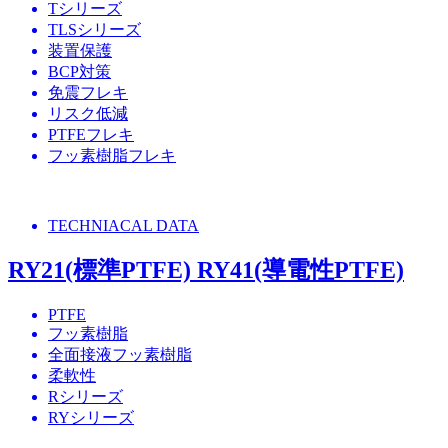
Tシリーズ
TLSシリーズ
装置保護
BCP対策
免震フレキ
リスク低減
PTFEフレキ
フッ素樹脂フレキ
TECHNIACAL DATA
RY21(標準PTFE) RY41(導電性PTFE)
PTFE
フッ素樹脂
全面接液フッ素樹脂
柔軟性
Rシリーズ
RYシリーズ