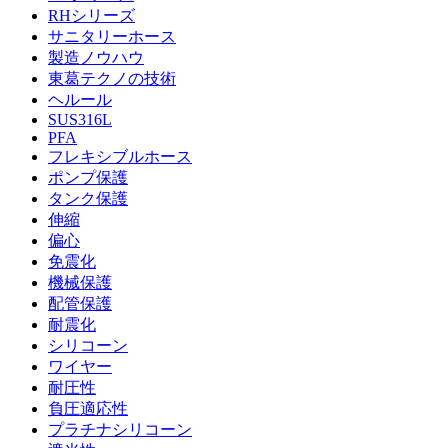
RHシリーズ
サニタリーホース
製造ノウハウ
東葛テクノの技術
ヘルール
SUS316L
PFA
フレキシブルホース
ポンプ保護
タンク保護
伸縮
偏心
免震化
機械保護
配管保護
耐震化
シリコーン
ワイヤー
耐圧性
負圧適応性
プラチナシリコーン