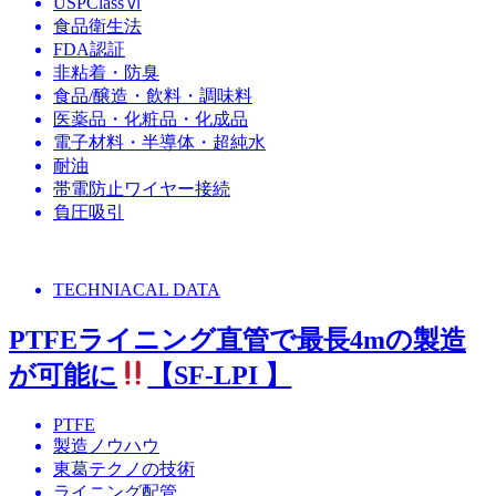
USPClassⅥ
食品衛生法
FDA認証
非粘着・防臭
食品/醸造・飲料・調味料
医薬品・化粧品・化成品
電子材料・半導体・超純水
耐油
帯電防止ワイヤー接続
負圧吸引
TECHNIACAL DATA
PTFEライニング直管で最長4mの製造
が可能に
【SF-LPI 】
PTFE
製造ノウハウ
東葛テクノの技術
ライニング配管