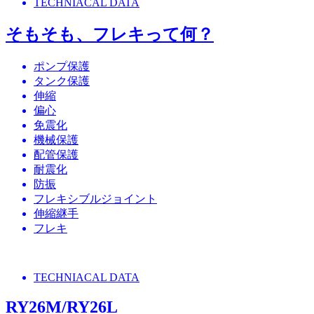
TECHNIACAL DATA
そもそも、フレキって何？
ポンプ保護
タンク保護
伸縮
偏心
免震化
機械保護
配管保護
耐震化
防振
フレキシブルジョイント
伸縮継手
フレキ
TECHNIACAL DATA
RY26M/RY26L