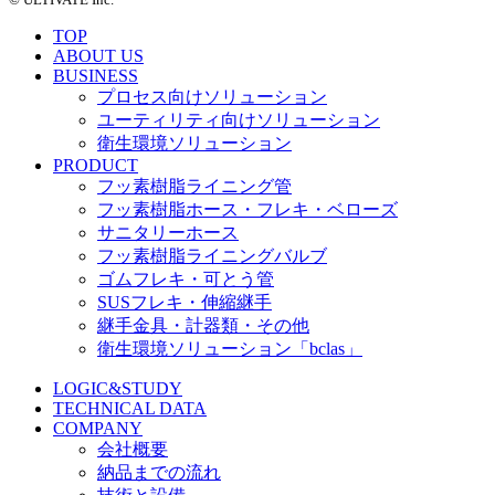
TOP
ABOUT US
BUSINESS
プロセス向けソリューション
ユーティリティ向けソリューション
衛生環境ソリューション
PRODUCT
フッ素樹脂ライニング管
フッ素樹脂ホース・フレキ・ベローズ
サニタリーホース
フッ素樹脂ライニングバルブ
ゴムフレキ・可とう管
SUSフレキ・伸縮継手
継手金具・計器類・その他
衛生環境ソリューション「bclas」
LOGIC&STUDY
TECHNICAL DATA
COMPANY
会社概要
納品までの流れ