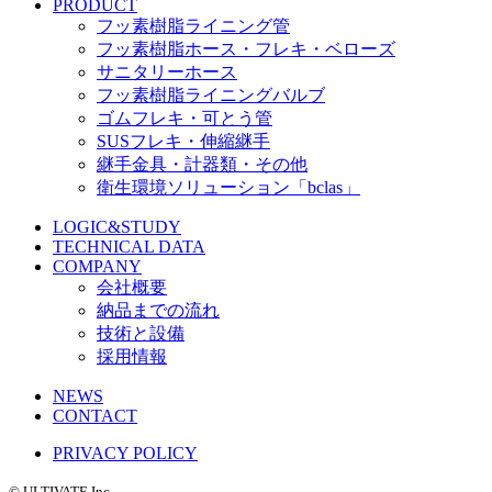
PRODUCT
フッ素樹脂ライニング管
フッ素樹脂ホース・フレキ・ベローズ
サニタリーホース
フッ素樹脂ライニングバルブ
ゴムフレキ・可とう管
SUSフレキ・伸縮継手
継手金具・計器類・その他
衛生環境ソリューション「bclas」
LOGIC&STUDY
TECHNICAL DATA
COMPANY
会社概要
納品までの流れ
技術と設備
採用情報
NEWS
CONTACT
PRIVACY POLICY
©️ ULTIVATE Inc.