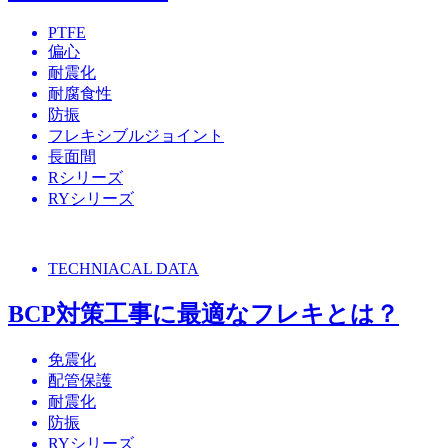
PTFE
偏心
耐震化
耐腐食性
防振
フレキシブルジョイント
長面間
Rシリーズ
RYシリーズ
TECHNIACAL DATA
BCP対策工事に最適なフレキとは？
免震化
配管保護
耐震化
防振
RYシリーズ