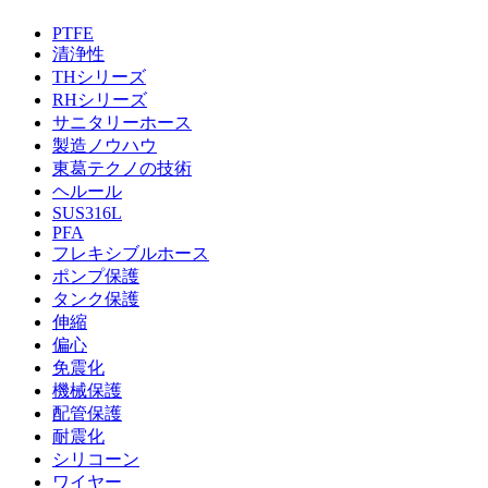
PTFE
清浄性
THシリーズ
RHシリーズ
サニタリーホース
製造ノウハウ
東葛テクノの技術
ヘルール
SUS316L
PFA
フレキシブルホース
ポンプ保護
タンク保護
伸縮
偏心
免震化
機械保護
配管保護
耐震化
シリコーン
ワイヤー