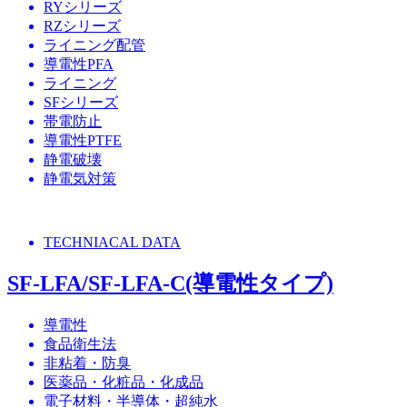
RYシリーズ
RZシリーズ
ライニング配管
導電性PFA
ライニング
SFシリーズ
帯電防止
導電性PTFE
静電破壊
静電気対策
TECHNIACAL DATA
SF-LFA/SF-LFA-C(導電性タイプ)
導電性
食品衛生法
非粘着・防臭
医薬品・化粧品・化成品
電子材料・半導体・超純水