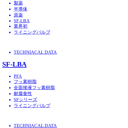
製薬
半導体
原薬
SF-LBA
業界初
ライニングバルブ
TECHNIACAL DATA
SF-LBA
PFA
フッ素樹脂
全面接液フッ素樹脂
耐腐食性
SFシリーズ
ライニングバルブ
TECHNIACAL DATA