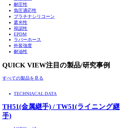
耐圧性
負圧適応性
プラチナシリコーン
遮光性
視認性
EPDM
ラバーホース
外装強度
耐油性
QUICK VIEW
注目の製品/研究事例
すべての製品を見る
TECHNIACAL DATA
TH51(金属継手) / TW51(ライニング継
手)