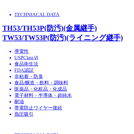
TECHNIACAL DATA
TH53/TH53P(防汚)(金属継手)
TW53/TW53P(防汚)(ライニング継手)
導電性
USPClassⅥ
食品衛生法
FDA認証
非粘着・防臭
食品/醸造・飲料・調味料
医薬品・化粧品・化成品
電子材料・半導体・超純水
耐油
帯電防止ワイヤー接続
負圧吸引