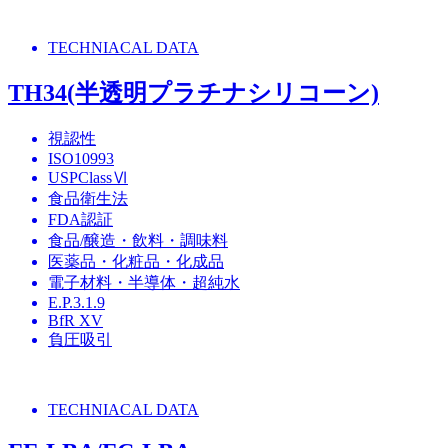
TECHNIACAL DATA
TH34(半透明プラチナシリコーン)
視認性
ISO10993
USPClassⅥ
食品衛生法
FDA認証
食品/醸造・飲料・調味料
医薬品・化粧品・化成品
電子材料・半導体・超純水
E.P.3.1.9
BfR XV
負圧吸引
TECHNIACAL DATA