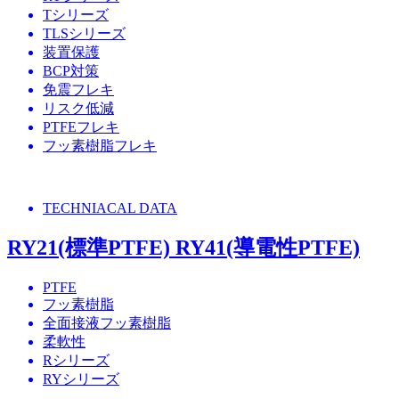
Tシリーズ
TLSシリーズ
装置保護
BCP対策
免震フレキ
リスク低減
PTFEフレキ
フッ素樹脂フレキ
TECHNIACAL DATA
RY21(標準PTFE) RY41(導電性PTFE)
PTFE
フッ素樹脂
全面接液フッ素樹脂
柔軟性
Rシリーズ
RYシリーズ