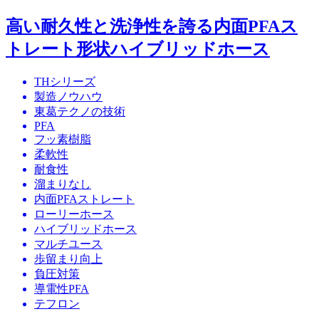
高い耐久性と洗浄性を誇る内面PFAス
トレート形状ハイブリッドホース
THシリーズ
製造ノウハウ
東葛テクノの技術
PFA
フッ素樹脂
柔軟性
耐食性
溜まりなし
内面PFAストレート
ローリーホース
ハイブリッドホース
マルチユース
歩留まり向上
負圧対策
導電性PFA
テフロン