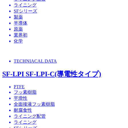
ライニング
SFシリーズ
製薬
半導体
原薬
業界初
化学
TECHNIACAL DATA
SF-LPI SF-LPI-C(導電性タイプ)
PTFE
フッ素樹脂
平滑性
全面接液フッ素樹脂
耐腐食性
ライニング配管
ライニング