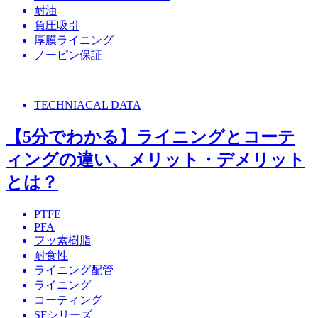
耐油
負圧吸引
厚膜ライニング
ノーピン保証
TECHNIACAL DATA
【5分でわかる】ライニングとコーテ
ィングの違い、メリット・デメリット
とは？
PTFE
PFA
フッ素樹脂
耐食性
ライニング配管
ライニング
コーティング
SFシリーズ