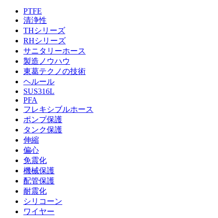
PTFE
清浄性
THシリーズ
RHシリーズ
サニタリーホース
製造ノウハウ
東葛テクノの技術
ヘルール
SUS316L
PFA
フレキシブルホース
ポンプ保護
タンク保護
伸縮
偏心
免震化
機械保護
配管保護
耐震化
シリコーン
ワイヤー