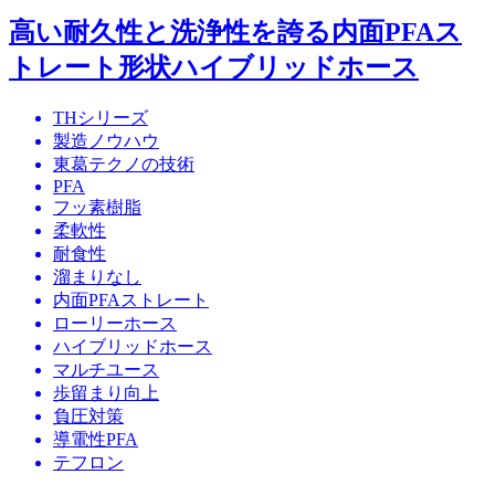
高い耐久性と洗浄性を誇る内面PFAス
トレート形状ハイブリッドホース
THシリーズ
製造ノウハウ
東葛テクノの技術
PFA
フッ素樹脂
柔軟性
耐食性
溜まりなし
内面PFAストレート
ローリーホース
ハイブリッドホース
マルチユース
歩留まり向上
負圧対策
導電性PFA
テフロン