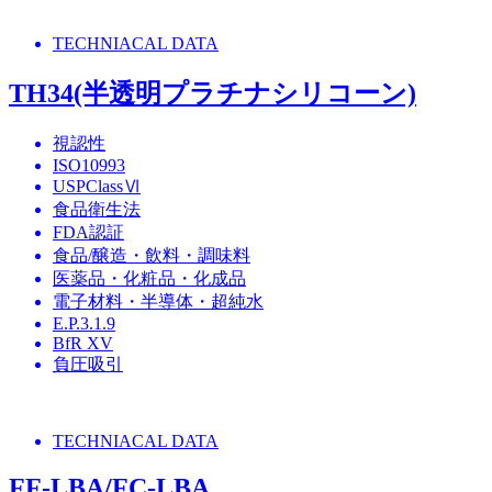
TECHNIACAL DATA
TH34(半透明プラチナシリコーン)
視認性
ISO10993
USPClassⅥ
食品衛生法
FDA認証
食品/醸造・飲料・調味料
医薬品・化粧品・化成品
電子材料・半導体・超純水
E.P.3.1.9
BfR XV
負圧吸引
TECHNIACAL DATA
FF-LBA/FC-LBA