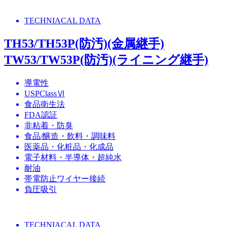
TECHNIACAL DATA
TH53/TH53P(防汚)(金属継手)
TW53/TW53P(防汚)(ライニング継手)
導電性
USPClassⅥ
食品衛生法
FDA認証
非粘着・防臭
食品/醸造・飲料・調味料
医薬品・化粧品・化成品
電子材料・半導体・超純水
耐油
帯電防止ワイヤー接続
負圧吸引
TECHNIACAL DATA