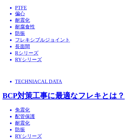
PTFE
偏心
耐震化
耐腐食性
防振
フレキシブルジョイント
長面間
Rシリーズ
RYシリーズ
TECHNIACAL DATA
BCP対策工事に最適なフレキとは？
免震化
配管保護
耐震化
防振
RYシリーズ