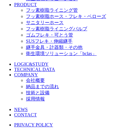
PRODUCT
フッ素樹脂ライニング管
フッ素樹脂ホース・フレキ・ベローズ
サニタリーホース
フッ素樹脂ライニングバルブ
ゴムフレキ・可とう管
SUSフレキ・伸縮継手
継手金具・計器類・その他
衛生環境ソリューション「bclas」
LOGIC&STUDY
TECHNICAL DATA
COMPANY
会社概要
納品までの流れ
技術と設備
採用情報
NEWS
CONTACT
PRIVACY POLICY