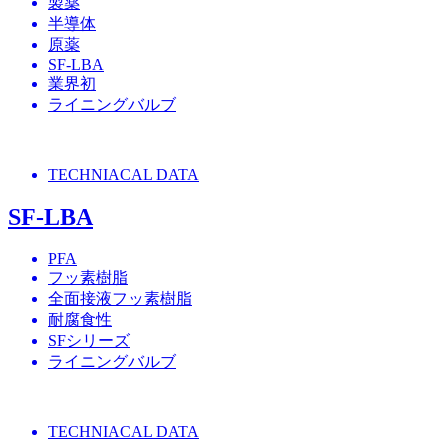
製薬
半導体
原薬
SF-LBA
業界初
ライニングバルブ
TECHNIACAL DATA
SF-LBA
PFA
フッ素樹脂
全面接液フッ素樹脂
耐腐食性
SFシリーズ
ライニングバルブ
TECHNIACAL DATA