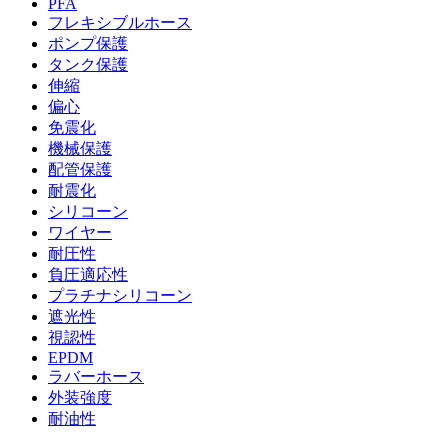
PFA
フレキシブルホース
ポンプ保護
タンク保護
伸縮
偏心
免震化
機械保護
配管保護
耐震化
シリコーン
ワイヤー
耐圧性
負圧適応性
プラチナシリコーン
遮光性
視認性
EPDM
ラバーホース
外装強度
耐油性