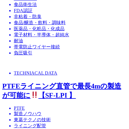
食品衛生法
FDA認証
非粘着・防臭
食品/醸造・飲料・調味料
医薬品・化粧品・化成品
電子材料・半導体・超純水
耐油
帯電防止ワイヤー接続
負圧吸引
TECHNIACAL DATA
PTFEライニング直管で最長4mの製造
が可能に
【SF-LPI 】
PTFE
製造ノウハウ
東葛テクノの技術
ライニング配管