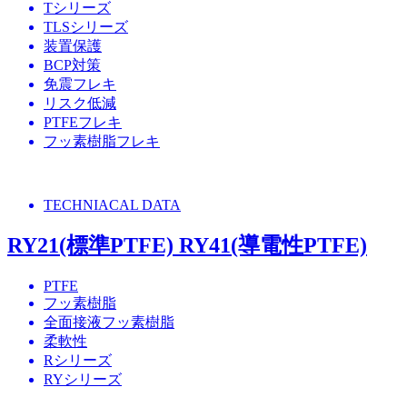
Tシリーズ
TLSシリーズ
装置保護
BCP対策
免震フレキ
リスク低減
PTFEフレキ
フッ素樹脂フレキ
TECHNIACAL DATA
RY21(標準PTFE) RY41(導電性PTFE)
PTFE
フッ素樹脂
全面接液フッ素樹脂
柔軟性
Rシリーズ
RYシリーズ