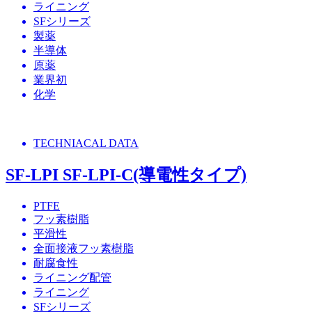
ライニング
SFシリーズ
製薬
半導体
原薬
業界初
化学
TECHNIACAL DATA
SF-LPI SF-LPI-C(導電性タイプ)
PTFE
フッ素樹脂
平滑性
全面接液フッ素樹脂
耐腐食性
ライニング配管
ライニング
SFシリーズ