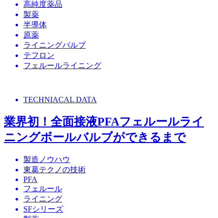
高純度薬品
製薬
半導体
原薬
ライニングバルブ
テフロン
フェルールライニング
TECHNIACAL DATA
業界初！全面接液PFAフェルールライ
ニングボールバルブができるまで
製造ノウハウ
東葛テクノの技術
PFA
フェルール
ライニング
SFシリーズ