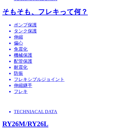
そもそも、フレキって何？
ポンプ保護
タンク保護
伸縮
偏心
免震化
機械保護
配管保護
耐震化
防振
フレキシブルジョイント
伸縮継手
フレキ
TECHNIACAL DATA
RY26M/RY26L