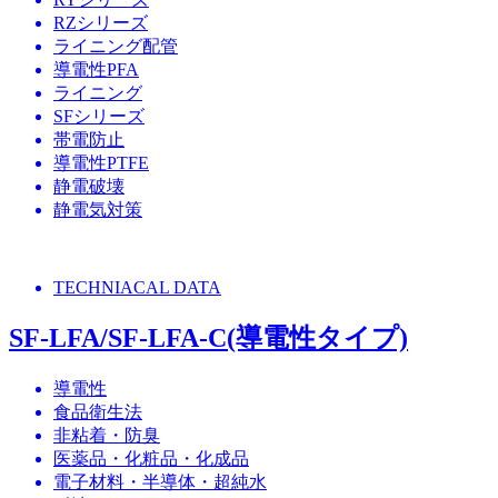
RZシリーズ
ライニング配管
導電性PFA
ライニング
SFシリーズ
帯電防止
導電性PTFE
静電破壊
静電気対策
TECHNIACAL DATA
SF-LFA/SF-LFA-C(導電性タイプ)
導電性
食品衛生法
非粘着・防臭
医薬品・化粧品・化成品
電子材料・半導体・超純水