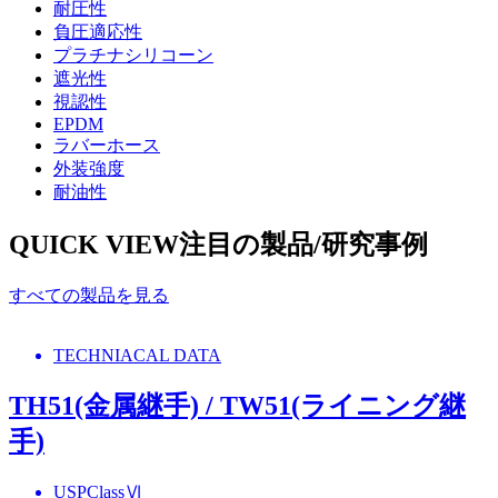
耐圧性
負圧適応性
プラチナシリコーン
遮光性
視認性
EPDM
ラバーホース
外装強度
耐油性
QUICK VIEW
注目の製品/研究事例
すべての製品を見る
TECHNIACAL DATA
TH51(金属継手) / TW51(ライニング継
手)
USPClassⅥ