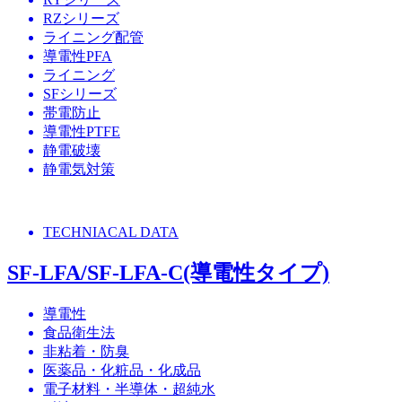
RZシリーズ
ライニング配管
導電性PFA
ライニング
SFシリーズ
帯電防止
導電性PTFE
静電破壊
静電気対策
TECHNIACAL DATA
SF-LFA/SF-LFA-C(導電性タイプ)
導電性
食品衛生法
非粘着・防臭
医薬品・化粧品・化成品
電子材料・半導体・超純水