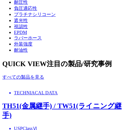
耐圧性
負圧適応性
プラチナシリコーン
遮光性
視認性
EPDM
ラバーホース
外装強度
耐油性
QUICK VIEW
注目の製品/研究事例
すべての製品を見る
TECHNIACAL DATA
TH51(金属継手) / TW51(ライニング継
手)
USPClassⅥ