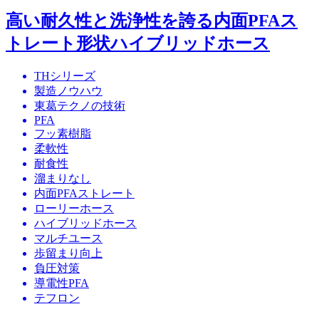
高い耐久性と洗浄性を誇る内面PFAス
トレート形状ハイブリッドホース
THシリーズ
製造ノウハウ
東葛テクノの技術
PFA
フッ素樹脂
柔軟性
耐食性
溜まりなし
内面PFAストレート
ローリーホース
ハイブリッドホース
マルチユース
歩留まり向上
負圧対策
導電性PFA
テフロン