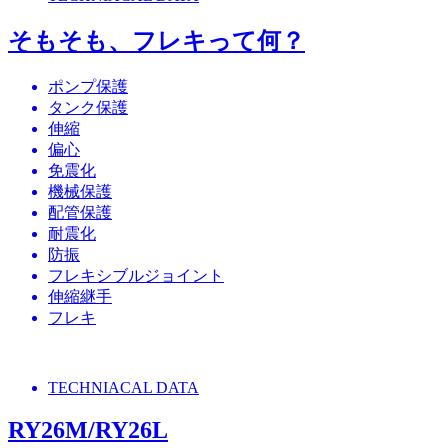
そもそも、フレキって何？
ポンプ保護
タンク保護
伸縮
偏心
免震化
機械保護
配管保護
耐震化
防振
フレキシブルジョイント
伸縮継手
フレキ
TECHNIACAL DATA
RY26M/RY26L