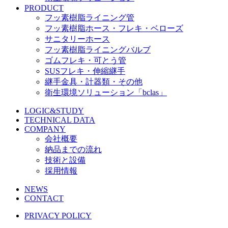
PRODUCT
フッ素樹脂ライニング管
フッ素樹脂ホース・フレキ・ベローズ
サニタリーホース
フッ素樹脂ライニングバルブ
ゴムフレキ・可とう管
SUSフレキ・伸縮継手
継手金具・計器類・その他
衛生環境ソリューション「bclas」
LOGIC&STUDY
TECHNICAL DATA
COMPANY
会社概要
納品までの流れ
技術と設備
採用情報
NEWS
CONTACT
PRIVACY POLICY