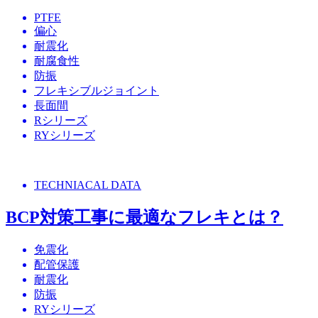
PTFE
偏心
耐震化
耐腐食性
防振
フレキシブルジョイント
長面間
Rシリーズ
RYシリーズ
TECHNIACAL DATA
BCP対策工事に最適なフレキとは？
免震化
配管保護
耐震化
防振
RYシリーズ