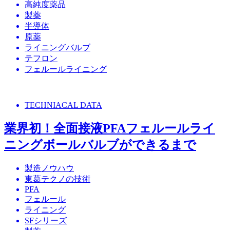
高純度薬品
製薬
半導体
原薬
ライニングバルブ
テフロン
フェルールライニング
TECHNIACAL DATA
業界初！全面接液PFAフェルールライ
ニングボールバルブができるまで
製造ノウハウ
東葛テクノの技術
PFA
フェルール
ライニング
SFシリーズ