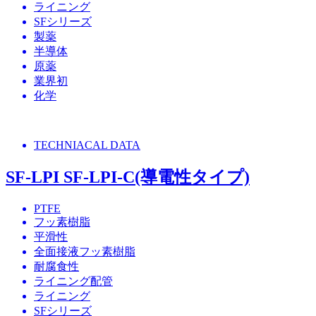
ライニング
SFシリーズ
製薬
半導体
原薬
業界初
化学
TECHNIACAL DATA
SF-LPI SF-LPI-C(導電性タイプ)
PTFE
フッ素樹脂
平滑性
全面接液フッ素樹脂
耐腐食性
ライニング配管
ライニング
SFシリーズ