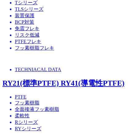
Tシリーズ
TLSシリーズ
装置保護
BCP対策
免震フレキ
リスク低減
PTFEフレキ
フッ素樹脂フレキ
TECHNIACAL DATA
RY21(標準PTFE) RY41(導電性PTFE)
PTFE
フッ素樹脂
全面接液フッ素樹脂
柔軟性
Rシリーズ
RYシリーズ