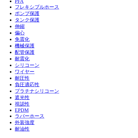
PFA
フレキシブルホース
ポンプ保護
タンク保護
伸縮
偏心
免震化
機械保護
配管保護
耐震化
シリコーン
ワイヤー
耐圧性
負圧適応性
プラチナシリコーン
遮光性
視認性
EPDM
ラバーホース
外装強度
耐油性