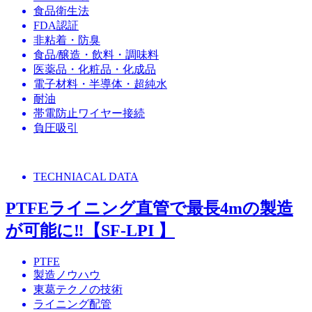
食品衛生法
FDA認証
非粘着・防臭
食品/醸造・飲料・調味料
医薬品・化粧品・化成品
電子材料・半導体・超純水
耐油
帯電防止ワイヤー接続
負圧吸引
TECHNIACAL DATA
PTFEライニング直管で最長4mの製造
が可能に‼【SF-LPI 】
PTFE
製造ノウハウ
東葛テクノの技術
ライニング配管