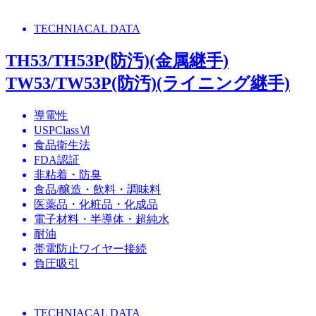
TECHNIACAL DATA
TH53/TH53P(防汚)(金属継手)
TW53/TW53P(防汚)(ライニング継手)
導電性
USPClassⅥ
食品衛生法
FDA認証
非粘着・防臭
食品/醸造・飲料・調味料
医薬品・化粧品・化成品
電子材料・半導体・超純水
耐油
帯電防止ワイヤー接続
負圧吸引
TECHNIACAL DATA