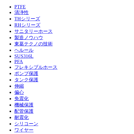
PTFE
清浄性
THシリーズ
RHシリーズ
サニタリーホース
製造ノウハウ
東葛テクノの技術
ヘルール
SUS316L
PFA
フレキシブルホース
ポンプ保護
タンク保護
伸縮
偏心
免震化
機械保護
配管保護
耐震化
シリコーン
ワイヤー