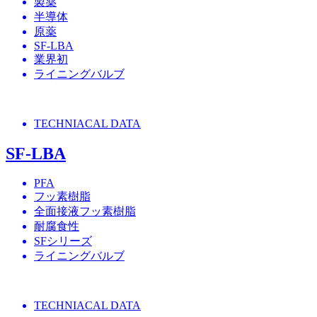
製薬
半導体
原薬
SF-LBA
業界初
ライニングバルブ
TECHNIACAL DATA
SF-LBA
PFA
フッ素樹脂
全面接液フッ素樹脂
耐腐食性
SFシリーズ
ライニングバルブ
TECHNIACAL DATA