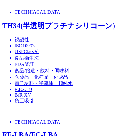
TECHNIACAL DATA
TH34(半透明プラチナシリコーン)
視認性
ISO10993
USPClassⅥ
食品衛生法
FDA認証
食品/醸造・飲料・調味料
医薬品・化粧品・化成品
電子材料・半導体・超純水
E.P.3.1.9
BfR XV
負圧吸引
TECHNIACAL DATA
FF-LBA/FC-LBA