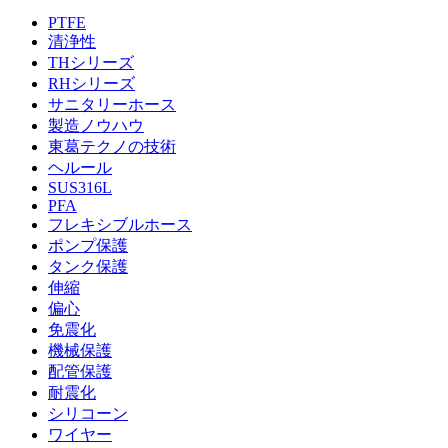
PTFE
清浄性
THシリーズ
RHシリーズ
サニタリーホース
製造ノウハウ
東葛テクノの技術
ヘルール
SUS316L
PFA
フレキシブルホース
ポンプ保護
タンク保護
伸縮
偏心
免震化
機械保護
配管保護
耐震化
シリコーン
ワイヤー