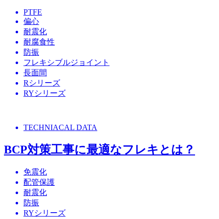
PTFE
偏心
耐震化
耐腐食性
防振
フレキシブルジョイント
長面間
Rシリーズ
RYシリーズ
TECHNIACAL DATA
BCP対策工事に最適なフレキとは？
免震化
配管保護
耐震化
防振
RYシリーズ