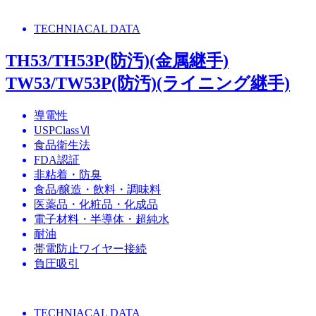
TECHNIACAL DATA
TH53/TH53P(防汚)(金属継手)
TW53/TW53P(防汚)(ライニング継手)
導電性
USPClassⅥ
食品衛生法
FDA認証
非粘着・防臭
食品/醸造・飲料・調味料
医薬品・化粧品・化成品
電子材料・半導体・超純水
耐油
帯電防止ワイヤー接続
負圧吸引
TECHNIACAL DATA