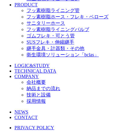
PRODUCT
フッ素樹脂ライニング管
フッ素樹脂ホース・フレキ・ベローズ
サニタリーホース
フッ素樹脂ライニングバルブ
ゴムフレキ・可とう管
SUSフレキ・伸縮継手
継手金具・計器類・その他
衛生環境ソリューション「bclas」
LOGIC&STUDY
TECHNICAL DATA
COMPANY
会社概要
納品までの流れ
技術と設備
採用情報
NEWS
CONTACT
PRIVACY POLICY