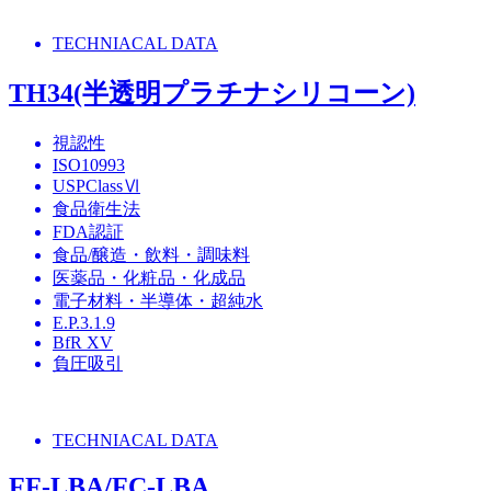
TECHNIACAL DATA
TH34(半透明プラチナシリコーン)
視認性
ISO10993
USPClassⅥ
食品衛生法
FDA認証
食品/醸造・飲料・調味料
医薬品・化粧品・化成品
電子材料・半導体・超純水
E.P.3.1.9
BfR XV
負圧吸引
TECHNIACAL DATA
FF-LBA/FC-LBA