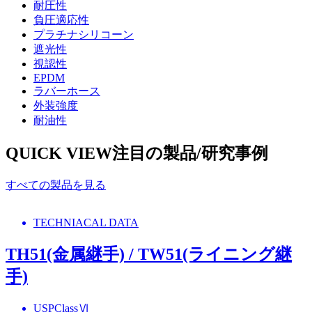
耐圧性
負圧適応性
プラチナシリコーン
遮光性
視認性
EPDM
ラバーホース
外装強度
耐油性
QUICK VIEW
注目の製品/研究事例
すべての製品を見る
TECHNIACAL DATA
TH51(金属継手) / TW51(ライニング継
手)
USPClassⅥ