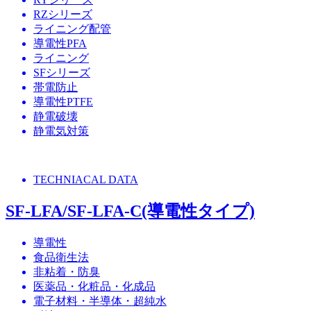
RZシリーズ
ライニング配管
導電性PFA
ライニング
SFシリーズ
帯電防止
導電性PTFE
静電破壊
静電気対策
TECHNIACAL DATA
SF-LFA/SF-LFA-C(導電性タイプ)
導電性
食品衛生法
非粘着・防臭
医薬品・化粧品・化成品
電子材料・半導体・超純水