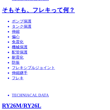
そもそも、フレキって何？
ポンプ保護
タンク保護
伸縮
偏心
免震化
機械保護
配管保護
耐震化
防振
フレキシブルジョイント
伸縮継手
フレキ
TECHNIACAL DATA
RY26M/RY26L