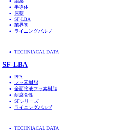
製薬
半導体
原薬
SF-LBA
業界初
ライニングバルブ
TECHNIACAL DATA
SF-LBA
PFA
フッ素樹脂
全面接液フッ素樹脂
耐腐食性
SFシリーズ
ライニングバルブ
TECHNIACAL DATA