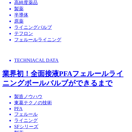
高純度薬品
製薬
半導体
原薬
ライニングバルブ
テフロン
フェルールライニング
TECHNIACAL DATA
業界初！全面接液PFAフェルールライ
ニングボールバルブができるまで
製造ノウハウ
東葛テクノの技術
PFA
フェルール
ライニング
SFシリーズ