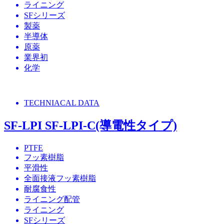
ライニング
SFシリーズ
製薬
半導体
原薬
業界初
化学
TECHNIACAL DATA
SF-LPI SF-LPI-C(導電性タイプ)
PTFE
フッ素樹脂
平滑性
全面接液フッ素樹脂
耐腐食性
ライニング配管
ライニング
SFシリーズ