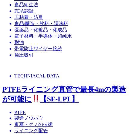
食品衛生法
FDA認証
非粘着・防臭
食品/醸造・飲料・調味料
医薬品・化粧品・化成品
電子材料・半導体・超純水
耐油
帯電防止ワイヤー接続
負圧吸引
TECHNIACAL DATA
PTFEライニング直管で最長4mの製造
が可能に
【SF-LPI 】
PTFE
製造ノウハウ
東葛テクノの技術
ライニング配管