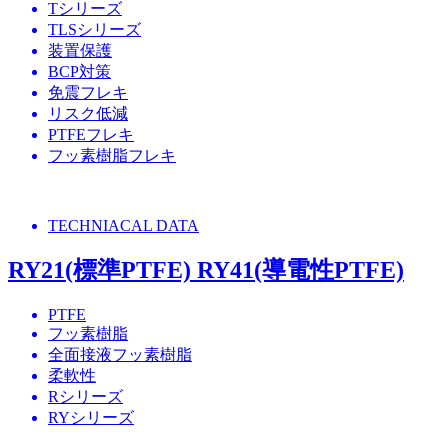
Tシリーズ
TLSシリーズ
装置保護
BCP対策
免震フレキ
リスク低減
PTFEフレキ
フッ素樹脂フレキ
TECHNIACAL DATA
RY21(標準PTFE) RY41(導電性PTFE)
PTFE
フッ素樹脂
全面接液フッ素樹脂
柔軟性
Rシリーズ
RYシリーズ