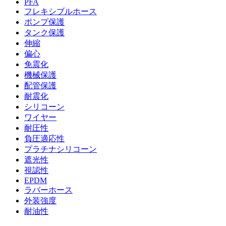
PFA
フレキシブルホース
ポンプ保護
タンク保護
伸縮
偏心
免震化
機械保護
配管保護
耐震化
シリコーン
ワイヤー
耐圧性
負圧適応性
プラチナシリコーン
遮光性
視認性
EPDM
ラバーホース
外装強度
耐油性