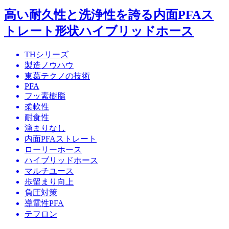
高い耐久性と洗浄性を誇る内面PFAス
トレート形状ハイブリッドホース
THシリーズ
製造ノウハウ
東葛テクノの技術
PFA
フッ素樹脂
柔軟性
耐食性
溜まりなし
内面PFAストレート
ローリーホース
ハイブリッドホース
マルチユース
歩留まり向上
負圧対策
導電性PFA
テフロン