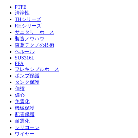
PTFE
清浄性
THシリーズ
RHシリーズ
サニタリーホース
製造ノウハウ
東葛テクノの技術
ヘルール
SUS316L
PFA
フレキシブルホース
ポンプ保護
タンク保護
伸縮
偏心
免震化
機械保護
配管保護
耐震化
シリコーン
ワイヤー