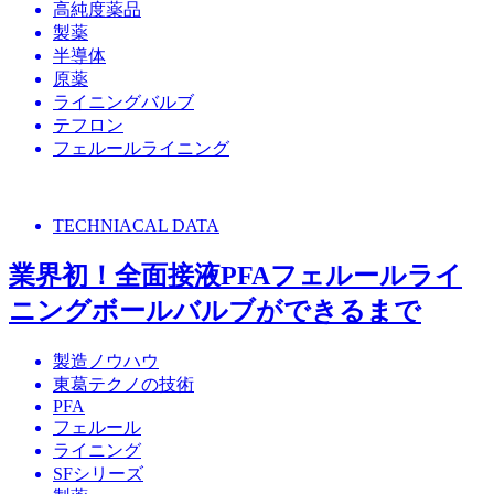
高純度薬品
製薬
半導体
原薬
ライニングバルブ
テフロン
フェルールライニング
TECHNIACAL DATA
業界初！全面接液PFAフェルールライ
ニングボールバルブができるまで
製造ノウハウ
東葛テクノの技術
PFA
フェルール
ライニング
SFシリーズ