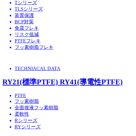
Tシリーズ
TLSシリーズ
装置保護
BCP対策
免震フレキ
リスク低減
PTFEフレキ
フッ素樹脂フレキ
TECHNIACAL DATA
RY21(標準PTFE) RY41(導電性PTFE)
PTFE
フッ素樹脂
全面接液フッ素樹脂
柔軟性
Rシリーズ
RYシリーズ