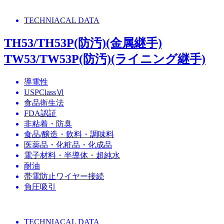
TECHNIACAL DATA
TH53/TH53P(防汚)(金属継手)
TW53/TW53P(防汚)(ライニング継手)
導電性
USPClassⅥ
食品衛生法
FDA認証
非粘着・防臭
食品/醸造・飲料・調味料
医薬品・化粧品・化成品
電子材料・半導体・超純水
耐油
帯電防止ワイヤー接続
負圧吸引
TECHNIACAL DATA