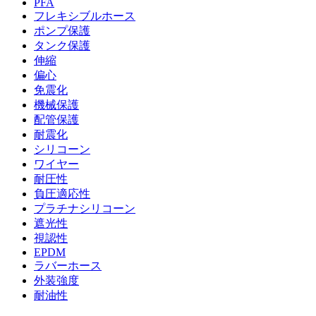
PFA
フレキシブルホース
ポンプ保護
タンク保護
伸縮
偏心
免震化
機械保護
配管保護
耐震化
シリコーン
ワイヤー
耐圧性
負圧適応性
プラチナシリコーン
遮光性
視認性
EPDM
ラバーホース
外装強度
耐油性