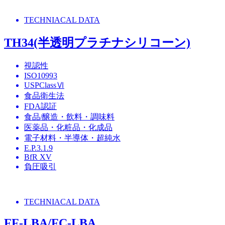
TECHNIACAL DATA
TH34(半透明プラチナシリコーン)
視認性
ISO10993
USPClassⅥ
食品衛生法
FDA認証
食品/醸造・飲料・調味料
医薬品・化粧品・化成品
電子材料・半導体・超純水
E.P.3.1.9
BfR XV
負圧吸引
TECHNIACAL DATA
FF-LBA/FC-LBA