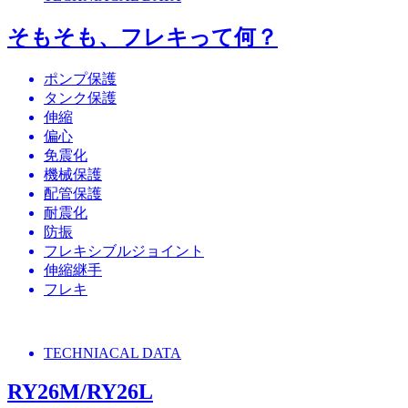
そもそも、フレキって何？
ポンプ保護
タンク保護
伸縮
偏心
免震化
機械保護
配管保護
耐震化
防振
フレキシブルジョイント
伸縮継手
フレキ
TECHNIACAL DATA
RY26M/RY26L