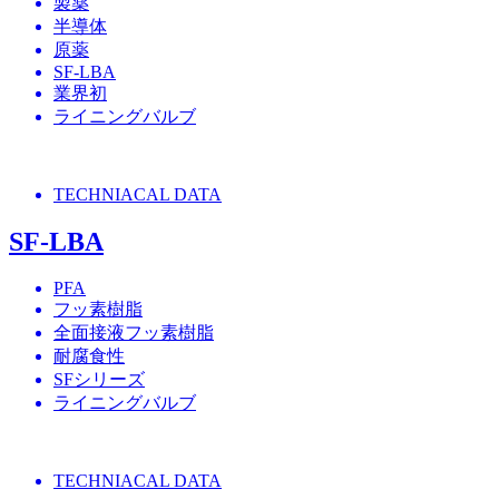
製薬
半導体
原薬
SF-LBA
業界初
ライニングバルブ
TECHNIACAL DATA
SF-LBA
PFA
フッ素樹脂
全面接液フッ素樹脂
耐腐食性
SFシリーズ
ライニングバルブ
TECHNIACAL DATA