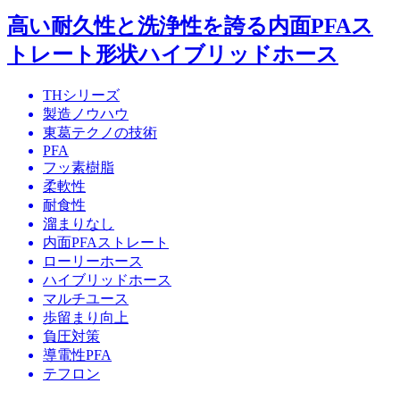
高い耐久性と洗浄性を誇る内面PFAス
トレート形状ハイブリッドホース
THシリーズ
製造ノウハウ
東葛テクノの技術
PFA
フッ素樹脂
柔軟性
耐食性
溜まりなし
内面PFAストレート
ローリーホース
ハイブリッドホース
マルチユース
歩留まり向上
負圧対策
導電性PFA
テフロン