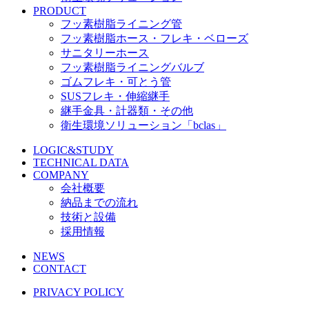
PRODUCT
フッ素樹脂ライニング管
フッ素樹脂ホース・フレキ・ベローズ
サニタリーホース
フッ素樹脂ライニングバルブ
ゴムフレキ・可とう管
SUSフレキ・伸縮継手
継手金具・計器類・その他
衛生環境ソリューション「bclas」
LOGIC&STUDY
TECHNICAL DATA
COMPANY
会社概要
納品までの流れ
技術と設備
採用情報
NEWS
CONTACT
PRIVACY POLICY