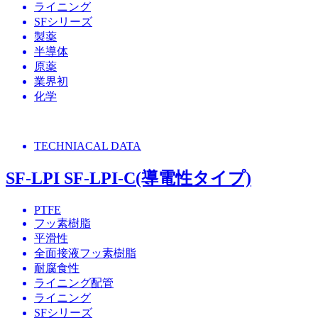
ライニング
SFシリーズ
製薬
半導体
原薬
業界初
化学
TECHNIACAL DATA
SF-LPI SF-LPI-C(導電性タイプ)
PTFE
フッ素樹脂
平滑性
全面接液フッ素樹脂
耐腐食性
ライニング配管
ライニング
SFシリーズ