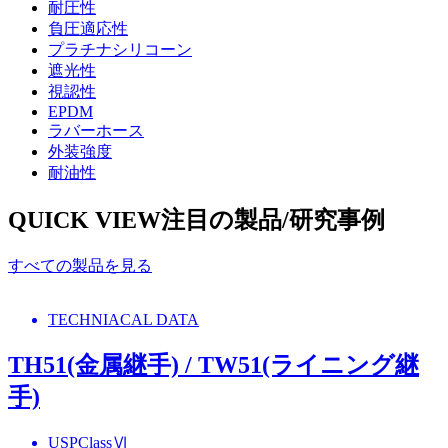
耐圧性
負圧適応性
プラチナシリコーン
遮光性
視認性
EPDM
ラバーホース
外装強度
耐油性
QUICK VIEW
注目の製品/研究事例
すべての製品を見る
TECHNIACAL DATA
TH51(金属継手) / TW51(ライニング継
手)
USPClassⅥ