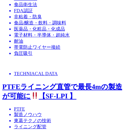
食品衛生法
FDA認証
非粘着・防臭
食品/醸造・飲料・調味料
医薬品・化粧品・化成品
電子材料・半導体・超純水
耐油
帯電防止ワイヤー接続
負圧吸引
TECHNIACAL DATA
PTFEライニング直管で最長4mの製造
が可能に
【SF-LPI 】
PTFE
製造ノウハウ
東葛テクノの技術
ライニング配管