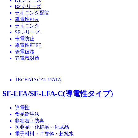
RZシリーズ
ライニング配管
導電性PFA
ライニング
SFシリーズ
帯電防止
導電性PTFE
静電破壊
静電気対策
TECHNIACAL DATA
SF-LFA/SF-LFA-C(導電性タイプ)
導電性
食品衛生法
非粘着・防臭
医薬品・化粧品・化成品
電子材料・半導体・超純水