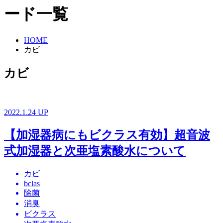
ード一覧
HOME
カビ
カビ
2022.1.24 UP
【加湿器病にもビクラス有効】超音波
式加湿器と次亜塩素酸水について
カビ
bclas
除菌
消臭
ビクラス