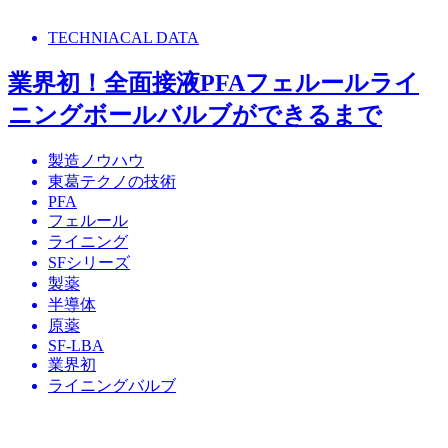
TECHNIACAL DATA
業界初！全面接液PFAフェルールライ
ニングボールバルブができるまで
製造ノウハウ
東葛テクノの技術
PFA
フェルール
ライニング
SFシリーズ
製薬
半導体
原薬
SF-LBA
業界初
ライニングバルブ