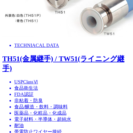
TECHNIACAL DATA
TH51(金属継手) / TW51(ライニング継
手)
USPClassⅥ
食品衛生法
FDA認証
非粘着・防臭
食品/醸造・飲料・調味料
医薬品・化粧品・化成品
電子材料・半導体・超純水
耐油
帯電防止ワイヤー接続