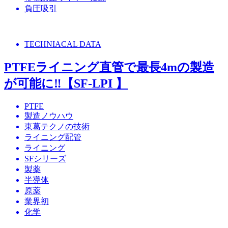
負圧吸引
TECHNIACAL DATA
PTFEライニング直管で最長4mの製造
が可能に‼【SF-LPI 】
PTFE
製造ノウハウ
東葛テクノの技術
ライニング配管
ライニング
SFシリーズ
製薬
半導体
原薬
業界初
化学