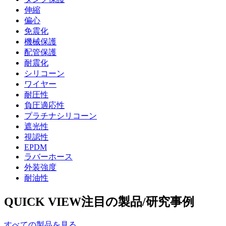
伸縮
偏心
免震化
機械保護
配管保護
耐震化
シリコーン
ワイヤー
耐圧性
負圧適応性
プラチナシリコーン
遮光性
視認性
EPDM
ラバーホース
外装強度
耐油性
QUICK VIEW
注目の製品/研究事例
すべての製品を見る