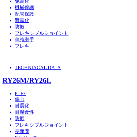
免震化
機械保護
配管保護
耐震化
防振
フレキシブルジョイント
伸縮継手
フレキ
TECHNIACAL DATA
RY26M/RY26L
PTFE
偏心
耐震化
耐腐食性
防振
フレキシブルジョイント
長面間