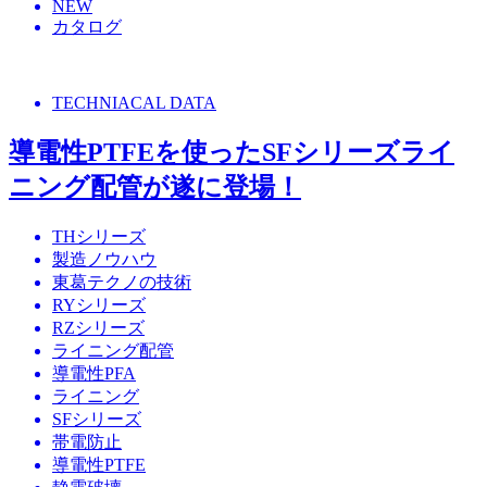
NEW
カタログ
TECHNIACAL DATA
導電性PTFEを使ったSFシリーズライ
ニング配管が遂に登場！
THシリーズ
製造ノウハウ
東葛テクノの技術
RYシリーズ
RZシリーズ
ライニング配管
導電性PFA
ライニング
SFシリーズ
帯電防止
導電性PTFE