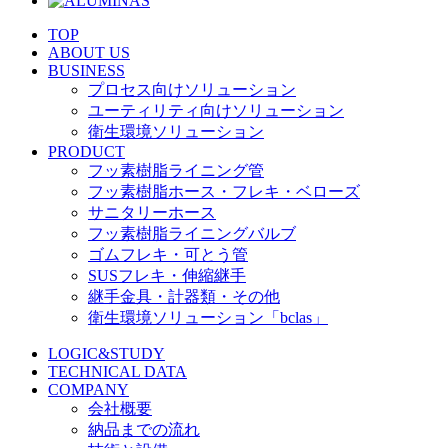
TOP
ABOUT US
BUSINESS
プロセス向けソリューション
ユーティリティ向けソリューション
衛生環境ソリューション
PRODUCT
フッ素樹脂ライニング管
フッ素樹脂ホース・フレキ・ベローズ
サニタリーホース
フッ素樹脂ライニングバルブ
ゴムフレキ・可とう管
SUSフレキ・伸縮継手
継手金具・計器類・その他
衛生環境ソリューション「bclas」
LOGIC&STUDY
TECHNICAL DATA
COMPANY
会社概要
納品までの流れ