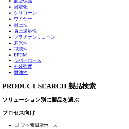
配管保護
耐震化
シリコーン
ワイヤー
耐圧性
負圧適応性
プラチナシリコーン
遮光性
視認性
EPDM
ラバーホース
外装強度
耐油性
PRODUCT SEARCH
製品検索
ソリューション別に製品を選ぶ
プロセス向け
フッ素樹脂ホース