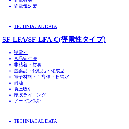
静電破壊
静電気対策
TECHNIACAL DATA
SF-LFA/SF-LFA-C(導電性タイプ)
導電性
食品衛生法
非粘着・防臭
医薬品・化粧品・化成品
電子材料・半導体・超純水
耐油
負圧吸引
厚膜ライニング
ノーピン保証
TECHNIACAL DATA