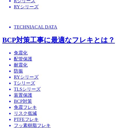
Rシリーズ
RYシリーズ
TECHNIACAL DATA
BCP対策工事に最適なフレキとは？
免震化
配管保護
耐震化
防振
RYシリーズ
Tシリーズ
TLSシリーズ
装置保護
BCP対策
免震フレキ
リスク低減
PTFEフレキ
フッ素樹脂フレキ