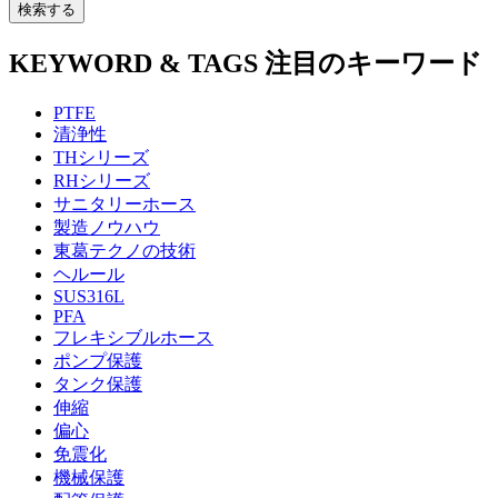
検索する
KEYWORD & TAGS
注目のキーワード
PTFE
清浄性
THシリーズ
RHシリーズ
サニタリーホース
製造ノウハウ
東葛テクノの技術
ヘルール
SUS316L
PFA
フレキシブルホース
ポンプ保護
タンク保護
伸縮
偏心
免震化
機械保護