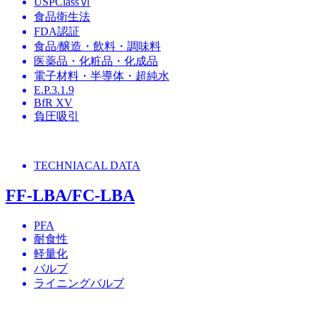
USPClassⅥ
食品衛生法
FDA認証
食品/醸造・飲料・調味料
医薬品・化粧品・化成品
電子材料・半導体・超純水
E.P.3.1.9
BfR XV
負圧吸引
TECHNIACAL DATA
FF-LBA/FC-LBA
PFA
耐食性
軽量化
バルブ
ライニングバルブ