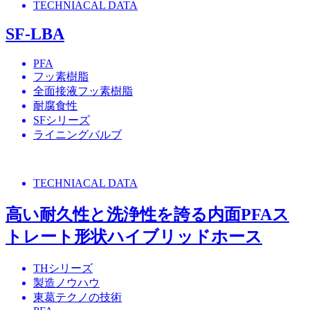
TECHNIACAL DATA
SF-LBA
PFA
フッ素樹脂
全面接液フッ素樹脂
耐腐食性
SFシリーズ
ライニングバルブ
TECHNIACAL DATA
高い耐久性と洗浄性を誇る内面PFAス
トレート形状ハイブリッドホース
THシリーズ
製造ノウハウ
東葛テクノの技術