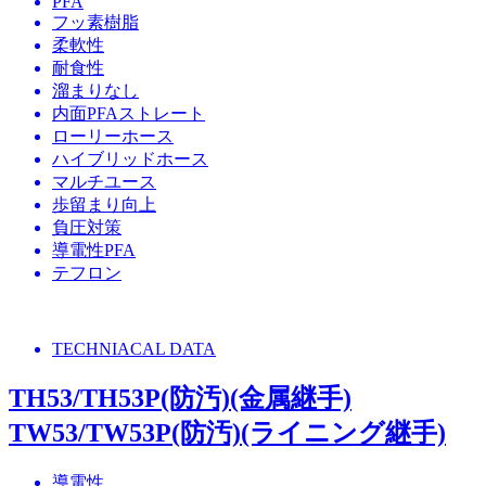
PFA
フッ素樹脂
柔軟性
耐食性
溜まりなし
内面PFAストレート
ローリーホース
ハイブリッドホース
マルチユース
歩留まり向上
負圧対策
導電性PFA
テフロン
TECHNIACAL DATA
TH53/TH53P(防汚)(金属継手)
TW53/TW53P(防汚)(ライニング継手)
導電性