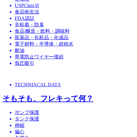
USPClassⅥ
食品衛生法
FDA認証
非粘着・防臭
食品/醸造・飲料・調味料
医薬品・化粧品・化成品
電子材料・半導体・超純水
耐油
帯電防止ワイヤー接続
負圧吸引
TECHNIACAL DATA
そもそも、フレキって何？
ポンプ保護
タンク保護
伸縮
偏心