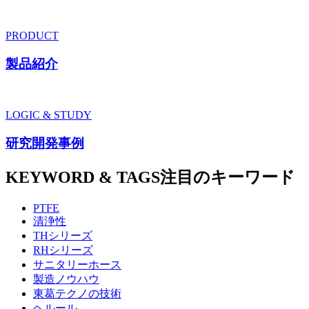
PRODUCT
製品紹介
LOGIC & STUDY
研究開発事例
KEYWORD & TAGS
注目のキーワード
PTFE
清浄性
THシリーズ
RHシリーズ
サニタリーホース
製造ノウハウ
東葛テクノの技術
ヘルール