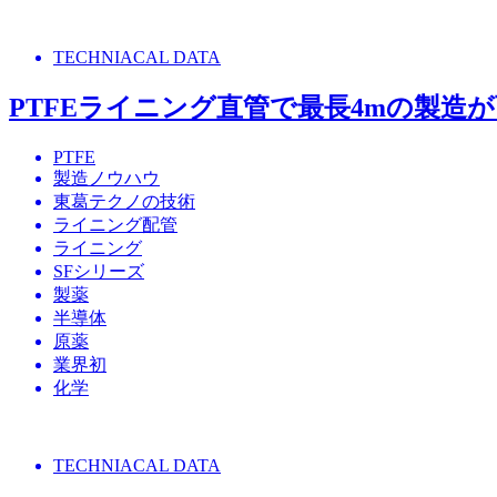
TECHNIACAL DATA
PTFEライニング直管で最長4mの製造が可能
PTFE
製造ノウハウ
東葛テクノの技術
ライニング配管
ライニング
SFシリーズ
製薬
半導体
原薬
業界初
化学
TECHNIACAL DATA