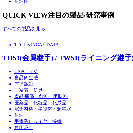
耐油性
QUICK VIEW
注目の製品/研究事例
すべての製品を見る
TECHNIACAL DATA
TH51(金属継手) / TW51(ライニング継手
USPClassⅥ
食品衛生法
FDA認証
非粘着・防臭
食品/醸造・飲料・調味料
医薬品・化粧品・化成品
電子材料・半導体・超純水
耐油
帯電防止ワイヤー接続
負圧吸引