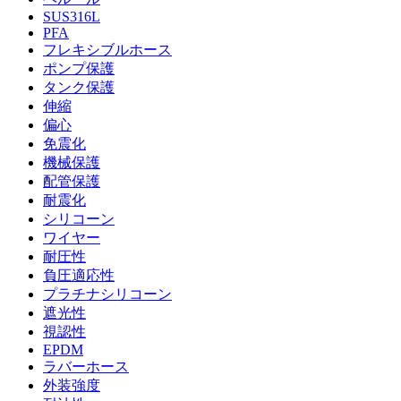
SUS316L
PFA
フレキシブルホース
ポンプ保護
タンク保護
伸縮
偏心
免震化
機械保護
配管保護
耐震化
シリコーン
ワイヤー
耐圧性
負圧適応性
プラチナシリコーン
遮光性
視認性
EPDM
ラバーホース
外装強度