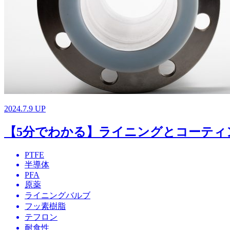
2024.7.9 UP
【5分でわかる】ライニングとコーティ
PTFE
半導体
PFA
原薬
ライニングバルブ
フッ素樹脂
テフロン
耐食性