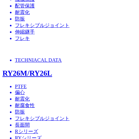
配管保護
耐震化
防振
フレキシブルジョイント
伸縮継手
フレキ
TECHNIACAL DATA
RY26M/RY26L
PTFE
偏心
耐震化
耐腐食性
防振
フレキシブルジョイント
長面間
Rシリーズ
RYシリーズ