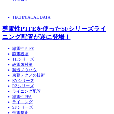
TECHNIACAL DATA
導電性PTFEを使ったSFシリーズライ
ニング配管が遂に登場！
導電性PTFE
静電破壊
THシリーズ
静電気対策
製造ノウハウ
東葛テクノの技術
RYシリーズ
RZシリーズ
ライニング配管
導電性PFA
ライニング
SFシリーズ
帯電防止