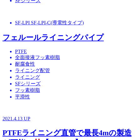
SFシリーズ
SF-LPI SF-LPI-C(導電性タイプ)
フェルールライニングパイプ
PTFE
全面接液フッ素樹脂
耐腐食性
ライニング配管
ライニング
SFシリーズ
フッ素樹脂
平滑性
2021.4.13 UP
PTFEライニング直管で最長4mの製造