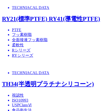
TECHNIACAL DATA
RY21(標準PTFE) RY41(導電性PTFE)
PTFE
フッ素樹脂
全面接液フッ素樹脂
柔軟性
Rシリーズ
RYシリーズ
TECHNIACAL DATA
TH34(半透明プラチナシリコーン)
視認性
ISO10993
USPClassⅥ
食品衛生法