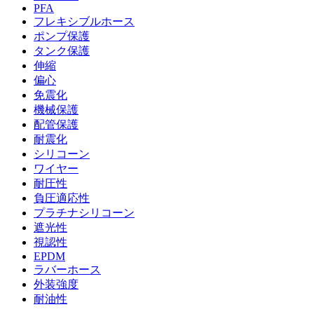
PFA
フレキシブルホース
ポンプ保護
タンク保護
伸縮
偏心
免震化
機械保護
配管保護
耐震化
シリコーン
ワイヤー
耐圧性
負圧適応性
プラチナシリコーン
遮光性
視認性
EPDM
ラバーホース
外装強度
耐油性