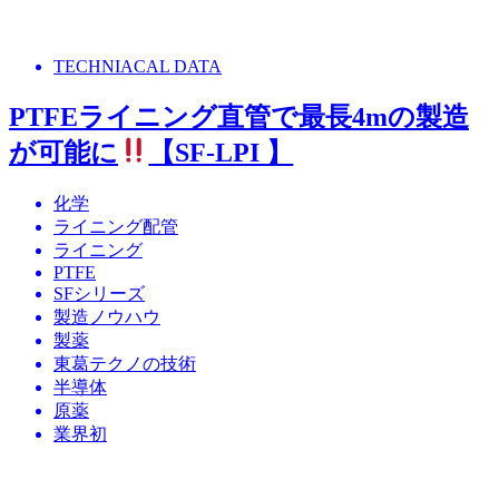
TECHNIACAL DATA
PTFEライニング直管で最長4mの製造
が可能に
【SF-LPI 】
化学
ライニング配管
ライニング
PTFE
SFシリーズ
製造ノウハウ
製薬
東葛テクノの技術
半導体
原薬
業界初