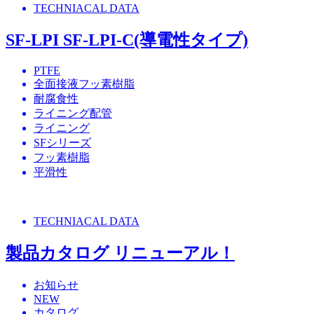
TECHNIACAL DATA
SF-LPI SF-LPI-C(導電性タイプ)
PTFE
全面接液フッ素樹脂
耐腐食性
ライニング配管
ライニング
SFシリーズ
フッ素樹脂
平滑性
TECHNIACAL DATA
製品カタログ リニューアル！
お知らせ
NEW
カタログ