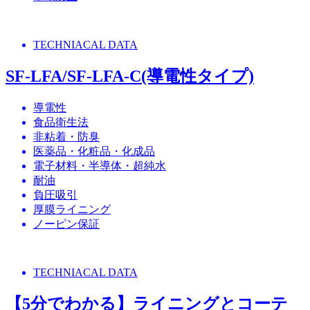
TECHNIACAL DATA
SF-LFA/SF-LFA-C(導電性タイプ)
導電性
食品衛生法
非粘着・防臭
医薬品・化粧品・化成品
電子材料・半導体・超純水
耐油
負圧吸引
厚膜ライニング
ノーピン保証
TECHNIACAL DATA
【5分でわかる】ライニングとコーテ