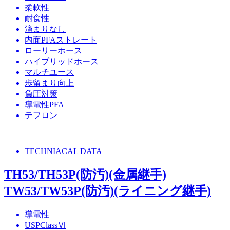
柔軟性
耐食性
溜まりなし
内面PFAストレート
ローリーホース
ハイブリッドホース
マルチユース
歩留まり向上
負圧対策
導電性PFA
テフロン
TECHNIACAL DATA
TH53/TH53P(防汚)(金属継手)
TW53/TW53P(防汚)(ライニング継手)
導電性
USPClassⅥ