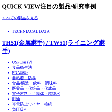
QUICK VIEW
注目の製品/研究事例
すべての製品を見る
TECHNIACAL DATA
TH51(金属継手) / TW51(ライニング継
手)
USPClassⅥ
食品衛生法
FDA認証
非粘着・防臭
食品/醸造・飲料・調味料
医薬品・化粧品・化成品
電子材料・半導体・超純水
耐油
帯電防止ワイヤー接続
負圧吸引