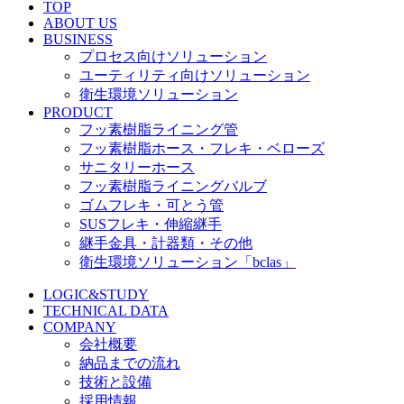
TOP
ABOUT US
BUSINESS
プロセス向けソリューション
ユーティリティ向けソリューション
衛生環境ソリューション
PRODUCT
フッ素樹脂ライニング管
フッ素樹脂ホース・フレキ・ベローズ
サニタリーホース
フッ素樹脂ライニングバルブ
ゴムフレキ・可とう管
SUSフレキ・伸縮継手
継手金具・計器類・その他
衛生環境ソリューション「bclas」
LOGIC&STUDY
TECHNICAL DATA
COMPANY
会社概要
納品までの流れ
技術と設備
採用情報