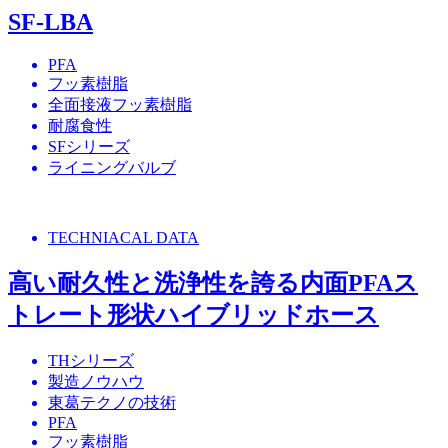
SF-LBA
PFA
フッ素樹脂
全面接液フッ素樹脂
耐腐食性
SFシリーズ
ライニングバルブ
TECHNIACAL DATA
高い耐久性と洗浄性を誇る内面PFAス
トレート形状ハイブリッドホース
THシリーズ
製造ノウハウ
東葛テクノの技術
PFA
フッ素樹脂