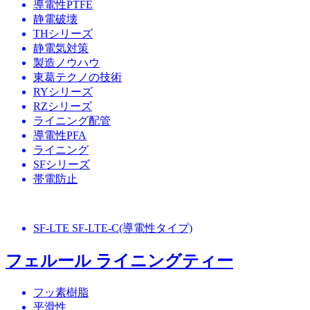
導電性PTFE
静電破壊
THシリーズ
静電気対策
製造ノウハウ
東葛テクノの技術
RYシリーズ
RZシリーズ
ライニング配管
導電性PFA
ライニング
SFシリーズ
帯電防止
SF-LTE SF-LTE-C(導電性タイプ)
フェルール ライニングティー
フッ素樹脂
平滑性