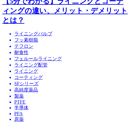
【5分でわかる】ライニングとコーテ
ィングの違い、メリット・デメリット
とは？
ライニングバルブ
フッ素樹脂
テフロン
耐食性
フェルールライニング
ライニング配管
ライニング
コーティング
SFシリーズ
高純度薬品
製薬
PTFE
半導体
PFA
原薬