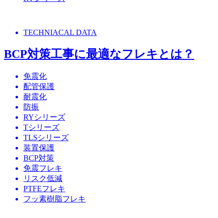
TECHNIACAL DATA
BCP対策工事に最適なフレキとは？
免震化
配管保護
耐震化
防振
RYシリーズ
Tシリーズ
TLSシリーズ
装置保護
BCP対策
免震フレキ
リスク低減
PTFEフレキ
フッ素樹脂フレキ