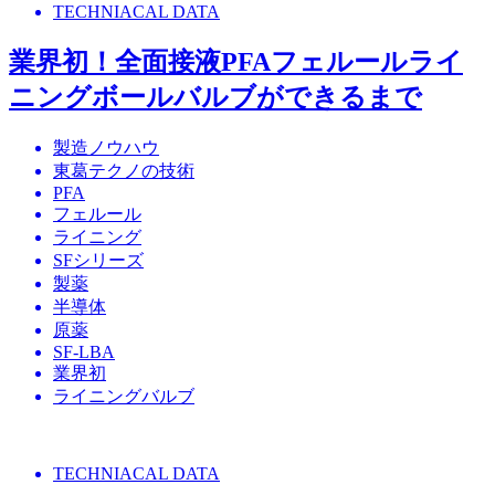
TECHNIACAL DATA
業界初！全面接液PFAフェルールライ
ニングボールバルブができるまで
製造ノウハウ
東葛テクノの技術
PFA
フェルール
ライニング
SFシリーズ
製薬
半導体
原薬
SF-LBA
業界初
ライニングバルブ
TECHNIACAL DATA