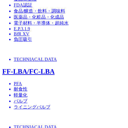
FDA認証
食品/醸造・飲料・調味料
医薬品・化粧品・化成品
電子材料・半導体・超純水
E.P.3.1.9
BfR XV
負圧吸引
TECHNIACAL DATA
FF-LBA/FC-LBA
PFA
耐食性
軽量化
バルブ
ライニングバルブ
TECHNIACAL DATA