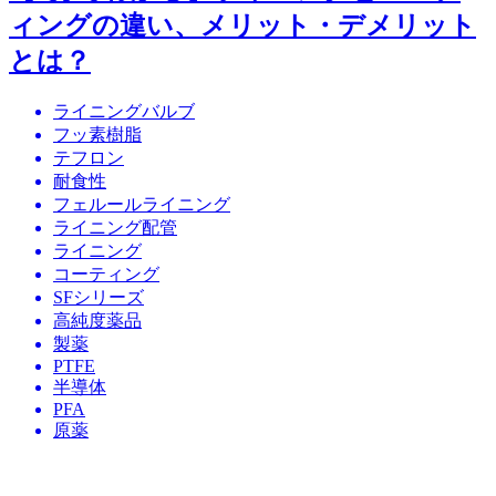
ィングの違い、メリット・デメリット
とは？
ライニングバルブ
フッ素樹脂
テフロン
耐食性
フェルールライニング
ライニング配管
ライニング
コーティング
SFシリーズ
高純度薬品
製薬
PTFE
半導体
PFA
原薬