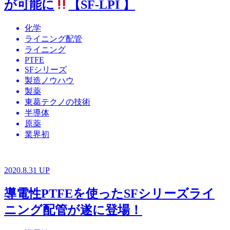
が可能に
【SF-LPI 】
化学
ライニング配管
ライニング
PTFE
SFシリーズ
製造ノウハウ
製薬
東葛テクノの技術
半導体
原薬
業界初
2020.8.31 UP
導電性PTFEを使ったSFシリーズライ
ニング配管が遂に登場！