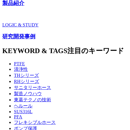
製品紹介
LOGIC & STUDY
研究開発事例
KEYWORD & TAGS
注目のキーワード
PTFE
清浄性
THシリーズ
RHシリーズ
サニタリーホース
製造ノウハウ
東葛テクノの技術
ヘルール
SUS316L
PFA
フレキシブルホース
ポンプ保護