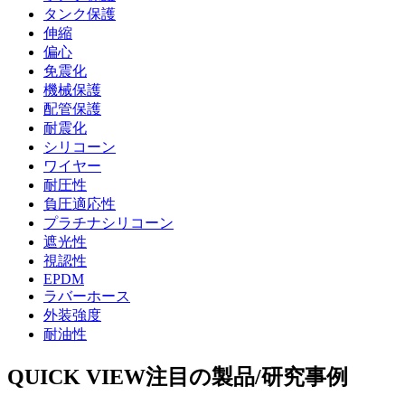
タンク保護
伸縮
偏心
免震化
機械保護
配管保護
耐震化
シリコーン
ワイヤー
耐圧性
負圧適応性
プラチナシリコーン
遮光性
視認性
EPDM
ラバーホース
外装強度
耐油性
QUICK VIEW
注目の製品/研究事例