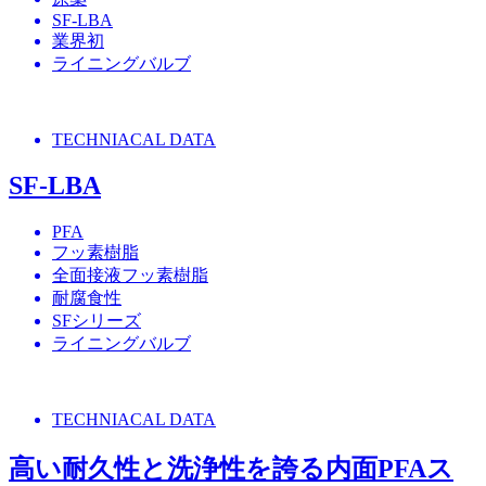
SF-LBA
業界初
ライニングバルブ
TECHNIACAL DATA
SF-LBA
PFA
フッ素樹脂
全面接液フッ素樹脂
耐腐食性
SFシリーズ
ライニングバルブ
TECHNIACAL DATA
高い耐久性と洗浄性を誇る内面PFAス