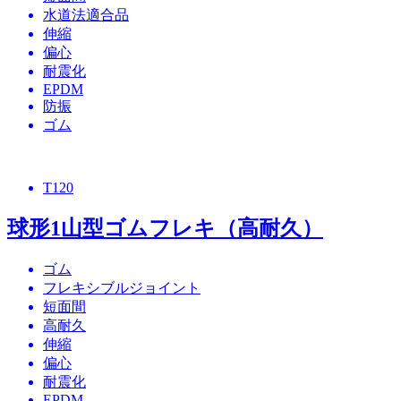
水道法適合品
伸縮
偏心
耐震化
EPDM
防振
ゴム
T120
球形1山型ゴムフレキ（高耐久）
ゴム
フレキシブルジョイント
短面間
高耐久
伸縮
偏心
耐震化
EPDM