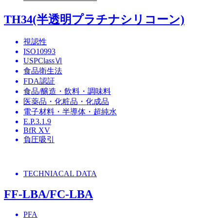
TH34(半透明プラチナシリコーン)
視認性
ISO10993
USPClassⅥ
食品衛生法
FDA認証
食品/醸造・飲料・調味料
医薬品・化粧品・化成品
電子材料・半導体・超純水
E.P.3.1.9
BfR XV
負圧吸引
TECHNIACAL DATA
FF-LBA/FC-LBA
PFA