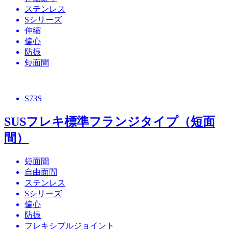
ステンレス
Sシリーズ
伸縮
偏心
防振
短面間
S73S
SUSフレキ標準フランジタイプ（短面
間）
短面間
自由面間
ステンレス
Sシリーズ
偏心
防振
フレキシブルジョイント