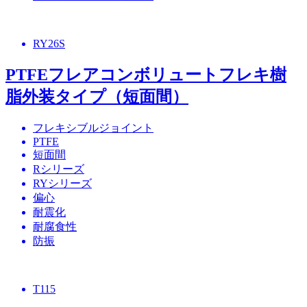
RY26S
PTFEフレアコンボリュートフレキ樹
脂外装タイプ（短面間）
フレキシブルジョイント
PTFE
短面間
Rシリーズ
RYシリーズ
偏心
耐震化
耐腐食性
防振
T115