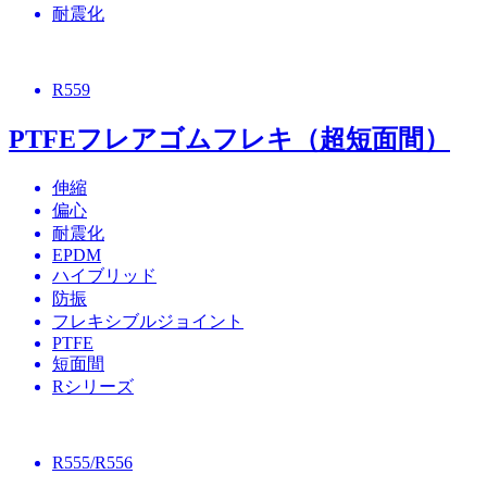
耐震化
R559
PTFEフレアゴムフレキ（超短面間）
伸縮
偏心
耐震化
EPDM
ハイブリッド
防振
フレキシブルジョイント
PTFE
短面間
Rシリーズ
R555/R556