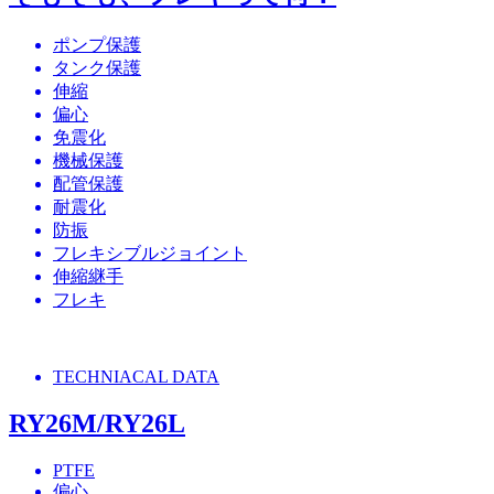
ポンプ保護
タンク保護
伸縮
偏心
免震化
機械保護
配管保護
耐震化
防振
フレキシブルジョイント
伸縮継手
フレキ
TECHNIACAL DATA
RY26M/RY26L
PTFE
偏心