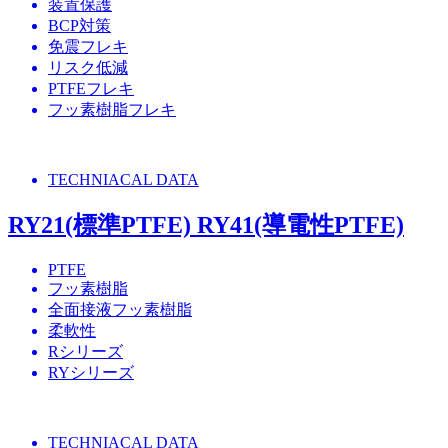
装置保護
BCP対策
免震フレキ
リスク低減
PTFEフレキ
フッ素樹脂フレキ
TECHNIACAL DATA
RY21(標準PTFE) RY41(導電性PTFE)
PTFE
フッ素樹脂
全面接液フッ素樹脂
柔軟性
Rシリーズ
RYシリーズ
TECHNIACAL DATA