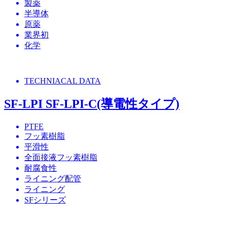
製薬
半導体
原薬
業界初
化学
TECHNIACAL DATA
SF-LPI SF-LPI-C(導電性タイプ)
PTFE
フッ素樹脂
平滑性
全面接液フッ素樹脂
耐腐食性
ライニング配管
ライニング
SFシリーズ