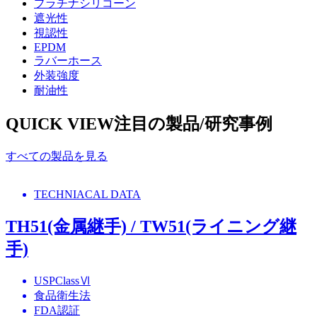
プラチナシリコーン
遮光性
視認性
EPDM
ラバーホース
外装強度
耐油性
QUICK VIEW
注目の製品/研究事例
すべての製品を見る
TECHNIACAL DATA
TH51(金属継手) / TW51(ライニング継
手)
USPClassⅥ
食品衛生法
FDA認証