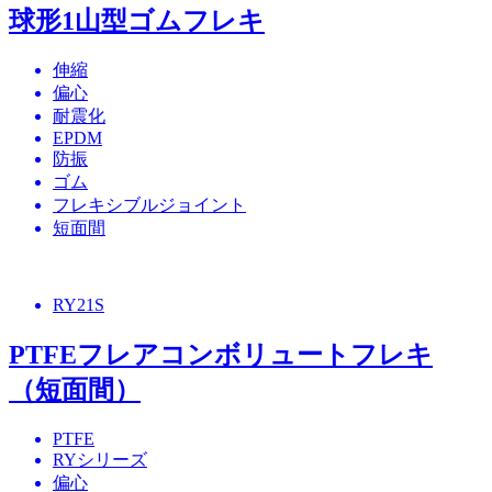
球形1山型ゴムフレキ
伸縮
偏心
耐震化
EPDM
防振
ゴム
フレキシブルジョイント
短面間
RY21S
PTFEフレアコンボリュートフレキ
（短面間）
PTFE
RYシリーズ
偏心