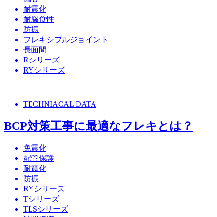
耐震化
耐腐食性
防振
フレキシブルジョイント
長面間
Rシリーズ
RYシリーズ
TECHNIACAL DATA
BCP対策工事に最適なフレキとは？
免震化
配管保護
耐震化
防振
RYシリーズ
Tシリーズ
TLSシリーズ