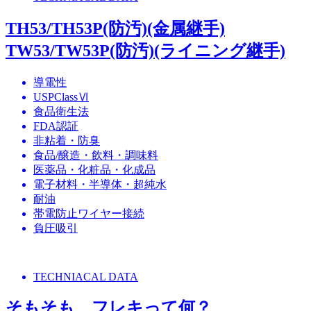
TH53/TH53P(防汚)(金属継手)
TW53/TW53P(防汚)(ライニング継手)
導電性
USPClassⅥ
食品衛生法
FDA認証
非粘着・防臭
食品/醸造・飲料・調味料
医薬品・化粧品・化成品
電子材料・半導体・超純水
耐油
帯電防止ワイヤー接続
負圧吸引
TECHNIACAL DATA
そもそも、フレキって何？