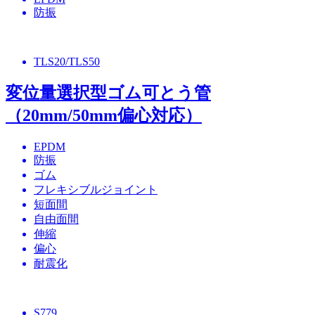
防振
TLS20/TLS50
変位量選択型ゴム可とう管
（20mm/50mm偏心対応）
EPDM
防振
ゴム
フレキシブルジョイント
短面間
自由面間
伸縮
偏心
耐震化
S779