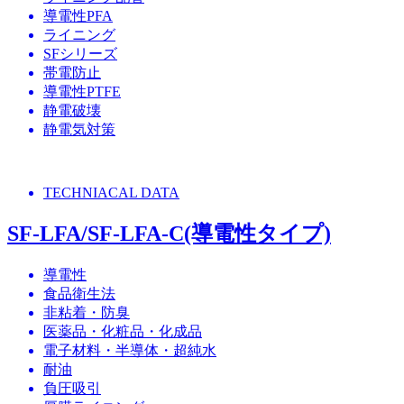
導電性PFA
ライニング
SFシリーズ
帯電防止
導電性PTFE
静電破壊
静電気対策
TECHNIACAL DATA
SF-LFA/SF-LFA-C(導電性タイプ)
導電性
食品衛生法
非粘着・防臭
医薬品・化粧品・化成品
電子材料・半導体・超純水
耐油
負圧吸引