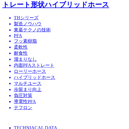
トレート形状ハイブリッドホース
THシリーズ
製造ノウハウ
東葛テクノの技術
PFA
フッ素樹脂
柔軟性
耐食性
溜まりなし
内面PFAストレート
ローリーホース
ハイブリッドホース
マルチユース
歩留まり向上
負圧対策
導電性PFA
テフロン
TECHNIACAL DATA