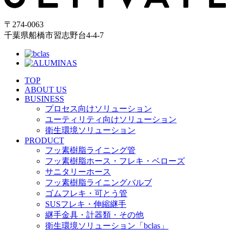
〒274-0063
千葉県船橋市習志野台4-4-7
TOP
ABOUT US
BUSINESS
プロセス向けソリューション
ユーティリティ向けソリューション
衛生環境ソリューション
PRODUCT
フッ素樹脂ライニング管
フッ素樹脂ホース・フレキ・ベローズ
サニタリーホース
フッ素樹脂ライニングバルブ
ゴムフレキ・可とう管
SUSフレキ・伸縮継手
継手金具・計器類・その他
衛生環境ソリューション「bclas」