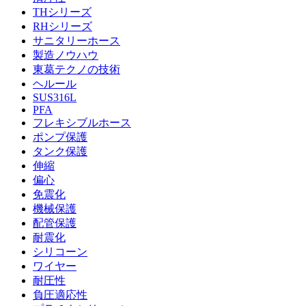
THシリーズ
RHシリーズ
サニタリーホース
製造ノウハウ
東葛テクノの技術
ヘルール
SUS316L
PFA
フレキシブルホース
ポンプ保護
タンク保護
伸縮
偏心
免震化
機械保護
配管保護
耐震化
シリコーン
ワイヤー
耐圧性
負圧適応性