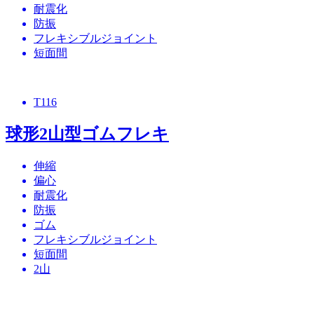
耐震化
防振
フレキシブルジョイント
短面間
T116
球形2山型ゴムフレキ
伸縮
偏心
耐震化
防振
ゴム
フレキシブルジョイント
短面間
2山