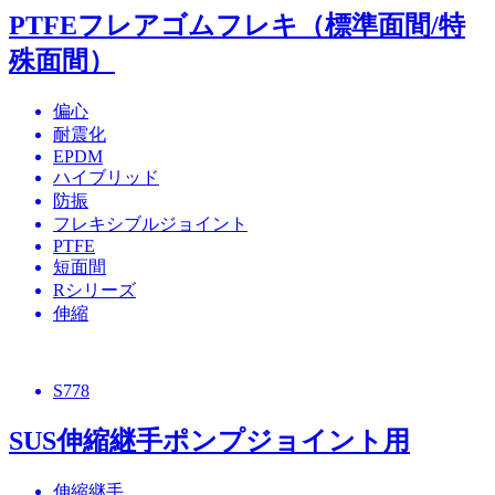
PTFEフレアゴムフレキ（標準面間/特
殊面間）
偏心
耐震化
EPDM
ハイブリッド
防振
フレキシブルジョイント
PTFE
短面間
Rシリーズ
伸縮
S778
SUS伸縮継手ポンプジョイント用
伸縮継手