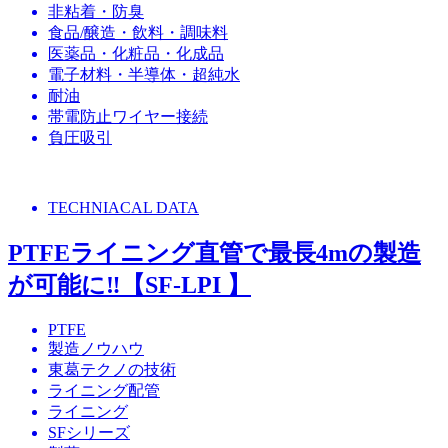
非粘着・防臭
食品/醸造・飲料・調味料
医薬品・化粧品・化成品
電子材料・半導体・超純水
耐油
帯電防止ワイヤー接続
負圧吸引
TECHNIACAL DATA
PTFEライニング直管で最長4mの製造
が可能に‼【SF-LPI 】
PTFE
製造ノウハウ
東葛テクノの技術
ライニング配管
ライニング
SFシリーズ