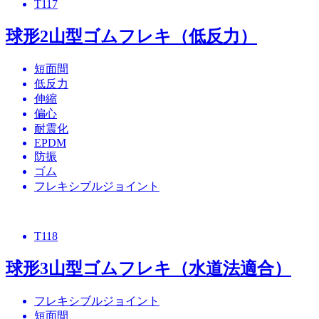
T117
球形2山型ゴムフレキ（低反力）
短面間
低反力
伸縮
偏心
耐震化
EPDM
防振
ゴム
フレキシブルジョイント
T118
球形3山型ゴムフレキ（水道法適合）
フレキシブルジョイント
短面間