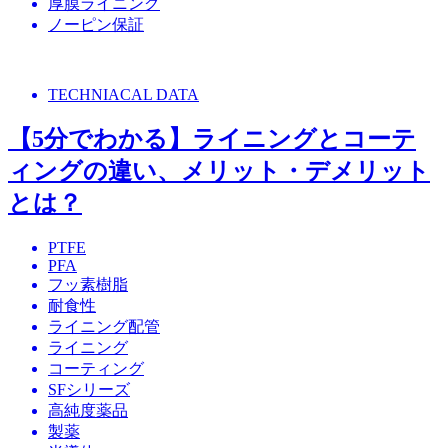
厚膜ライニング
ノーピン保証
TECHNIACAL DATA
【5分でわかる】ライニングとコーテ
ィングの違い、メリット・デメリット
とは？
PTFE
PFA
フッ素樹脂
耐食性
ライニング配管
ライニング
コーティング
SFシリーズ
高純度薬品
製薬