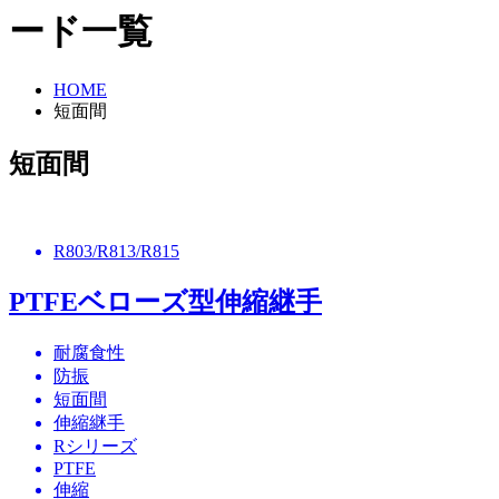
ード一覧
HOME
短面間
短面間
R803/R813/R815
PTFEベローズ型伸縮継手
耐腐食性
防振
短面間
伸縮継手
Rシリーズ
PTFE
伸縮