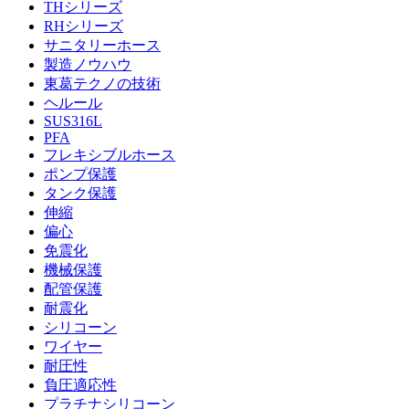
THシリーズ
RHシリーズ
サニタリーホース
製造ノウハウ
東葛テクノの技術
ヘルール
SUS316L
PFA
フレキシブルホース
ポンプ保護
タンク保護
伸縮
偏心
免震化
機械保護
配管保護
耐震化
シリコーン
ワイヤー
耐圧性
負圧適応性
プラチナシリコーン