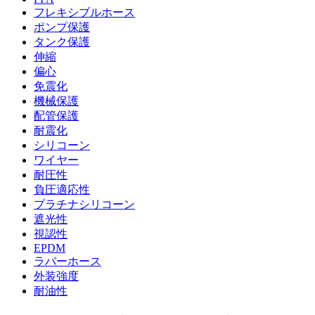
フレキシブルホース
ポンプ保護
タンク保護
伸縮
偏心
免震化
機械保護
配管保護
耐震化
シリコーン
ワイヤー
耐圧性
負圧適応性
プラチナシリコーン
遮光性
視認性
EPDM
ラバーホース
外装強度
耐油性