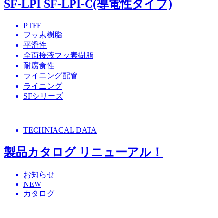
SF-LPI SF-LPI-C(導電性タイプ)
PTFE
フッ素樹脂
平滑性
全面接液フッ素樹脂
耐腐食性
ライニング配管
ライニング
SFシリーズ
TECHNIACAL DATA
製品カタログ リニューアル！
お知らせ
NEW
カタログ