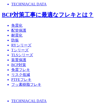
TECHNIACAL DATA
BCP対策工事に最適なフレキとは？
免震化
配管保護
耐震化
防振
RYシリーズ
Tシリーズ
TLSシリーズ
装置保護
BCP対策
免震フレキ
リスク低減
PTFEフレキ
フッ素樹脂フレキ
TECHNIACAL DATA