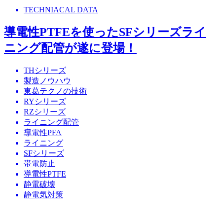
TECHNIACAL DATA
導電性PTFEを使ったSFシリーズライ
ニング配管が遂に登場！
THシリーズ
製造ノウハウ
東葛テクノの技術
RYシリーズ
RZシリーズ
ライニング配管
導電性PFA
ライニング
SFシリーズ
帯電防止
導電性PTFE
静電破壊
静電気対策