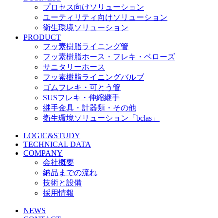
プロセス向けソリューション
ユーティリティ向けソリューション
衛生環境ソリューション
PRODUCT
フッ素樹脂ライニング管
フッ素樹脂ホース・フレキ・ベローズ
サニタリーホース
フッ素樹脂ライニングバルブ
ゴムフレキ・可とう管
SUSフレキ・伸縮継手
継手金具・計器類・その他
衛生環境ソリューション「bclas」
LOGIC&STUDY
TECHNICAL DATA
COMPANY
会社概要
納品までの流れ
技術と設備
採用情報
NEWS