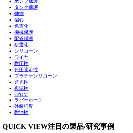
ポンプ保護
タンク保護
伸縮
偏心
免震化
機械保護
配管保護
耐震化
シリコーン
ワイヤー
耐圧性
負圧適応性
プラチナシリコーン
遮光性
視認性
EPDM
ラバーホース
外装強度
耐油性
QUICK VIEW
注目の製品/研究事例