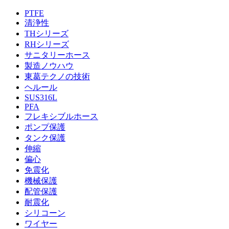
PTFE
清浄性
THシリーズ
RHシリーズ
サニタリーホース
製造ノウハウ
東葛テクノの技術
ヘルール
SUS316L
PFA
フレキシブルホース
ポンプ保護
タンク保護
伸縮
偏心
免震化
機械保護
配管保護
耐震化
シリコーン
ワイヤー