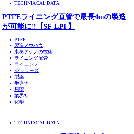
TECHNIACAL DATA
PTFEライニング直管で最長4mの製造
が可能に‼【SF-LPI 】
PTFE
製造ノウハウ
東葛テクノの技術
ライニング配管
ライニング
SFシリーズ
製薬
半導体
原薬
業界初
化学
TECHNIACAL DATA