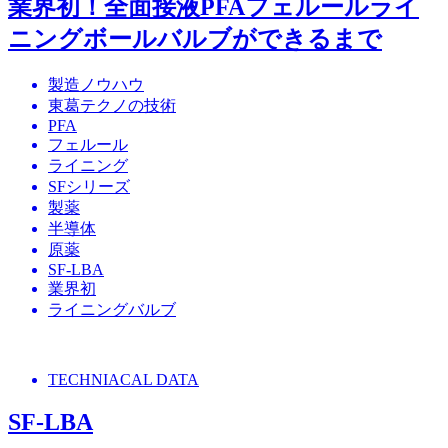
業界初！全面接液PFAフェルールライ
ニングボールバルブができるまで
製造ノウハウ
東葛テクノの技術
PFA
フェルール
ライニング
SFシリーズ
製薬
半導体
原薬
SF-LBA
業界初
ライニングバルブ
TECHNIACAL DATA
SF-LBA