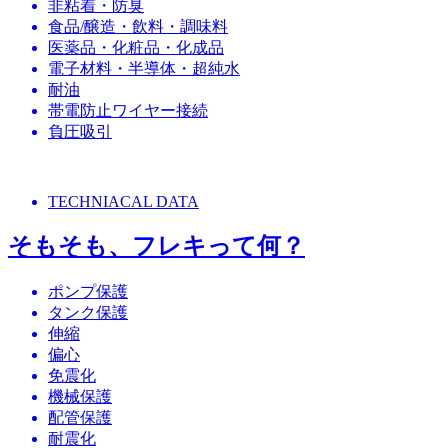
非粘着・防臭
食品/醸造・飲料・調味料
医薬品・化粧品・化成品
電子材料・半導体・超純水
耐油
帯電防止ワイヤー接続
負圧吸引
TECHNIACAL DATA
そもそも、フレキって何？
ポンプ保護
タンク保護
伸縮
偏心
免震化
機械保護
配管保護
耐震化