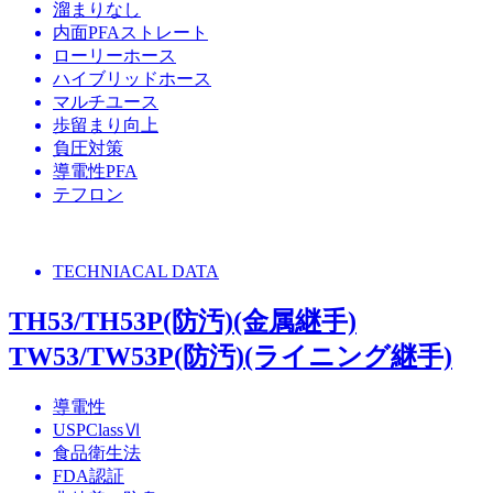
溜まりなし
内面PFAストレート
ローリーホース
ハイブリッドホース
マルチユース
歩留まり向上
負圧対策
導電性PFA
テフロン
TECHNIACAL DATA
TH53/TH53P(防汚)(金属継手)
TW53/TW53P(防汚)(ライニング継手)
導電性
USPClassⅥ
食品衛生法
FDA認証