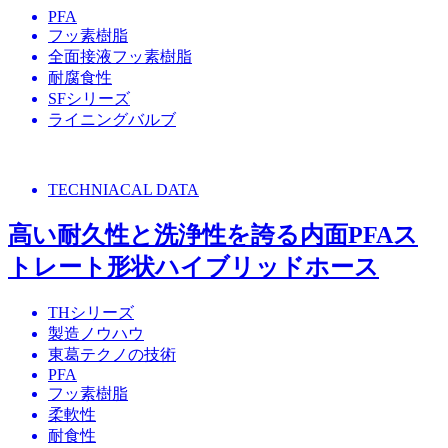
PFA
フッ素樹脂
全面接液フッ素樹脂
耐腐食性
SFシリーズ
ライニングバルブ
TECHNIACAL DATA
高い耐久性と洗浄性を誇る内面PFAス
トレート形状ハイブリッドホース
THシリーズ
製造ノウハウ
東葛テクノの技術
PFA
フッ素樹脂
柔軟性
耐食性