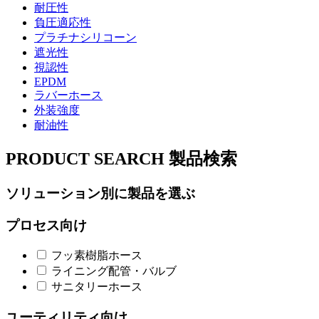
耐圧性
負圧適応性
プラチナシリコーン
遮光性
視認性
EPDM
ラバーホース
外装強度
耐油性
PRODUCT SEARCH
製品検索
ソリューション別に製品を選ぶ
プロセス向け
フッ素樹脂ホース
ライニング配管・バルブ
サニタリーホース
ユーティリティ向け