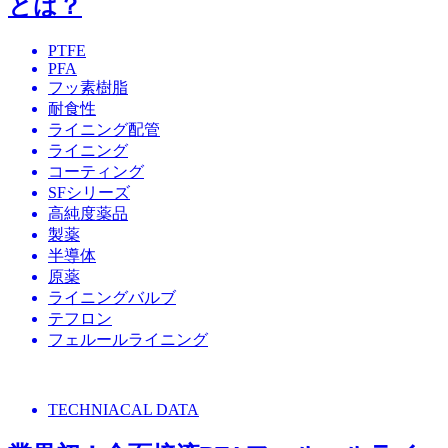
とは？
PTFE
PFA
フッ素樹脂
耐食性
ライニング配管
ライニング
コーティング
SFシリーズ
高純度薬品
製薬
半導体
原薬
ライニングバルブ
テフロン
フェルールライニング
TECHNIACAL DATA