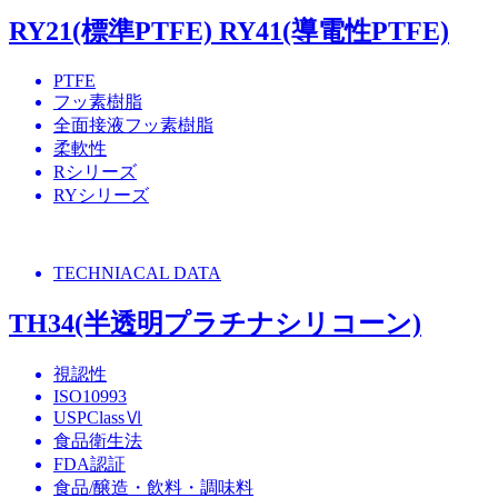
RY21(標準PTFE) RY41(導電性PTFE)
PTFE
フッ素樹脂
全面接液フッ素樹脂
柔軟性
Rシリーズ
RYシリーズ
TECHNIACAL DATA
TH34(半透明プラチナシリコーン)
視認性
ISO10993
USPClassⅥ
食品衛生法
FDA認証
食品/醸造・飲料・調味料