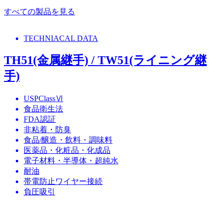
すべての製品を見る
TECHNIACAL DATA
TH51(金属継手) / TW51(ライニング継
手)
USPClassⅥ
食品衛生法
FDA認証
非粘着・防臭
食品/醸造・飲料・調味料
医薬品・化粧品・化成品
電子材料・半導体・超純水
耐油
帯電防止ワイヤー接続
負圧吸引