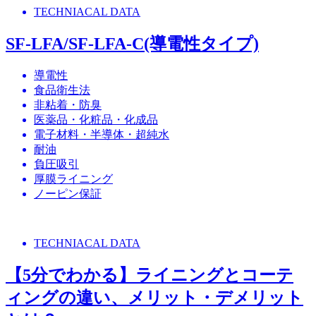
TECHNIACAL DATA
SF-LFA/SF-LFA-C(導電性タイプ)
導電性
食品衛生法
非粘着・防臭
医薬品・化粧品・化成品
電子材料・半導体・超純水
耐油
負圧吸引
厚膜ライニング
ノーピン保証
TECHNIACAL DATA
【5分でわかる】ライニングとコーテ
ィングの違い、メリット・デメリット