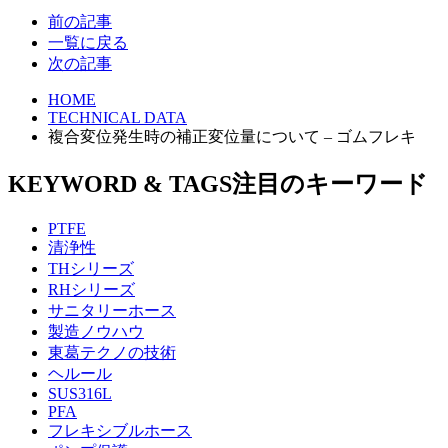
前の記事
一覧に戻る
次の記事
HOME
TECHNICAL DATA
複合変位発生時の補正変位量について – ゴムフレキ
KEYWORD & TAGS
注目のキーワード
PTFE
清浄性
THシリーズ
RHシリーズ
サニタリーホース
製造ノウハウ
東葛テクノの技術
ヘルール
SUS316L
PFA
フレキシブルホース