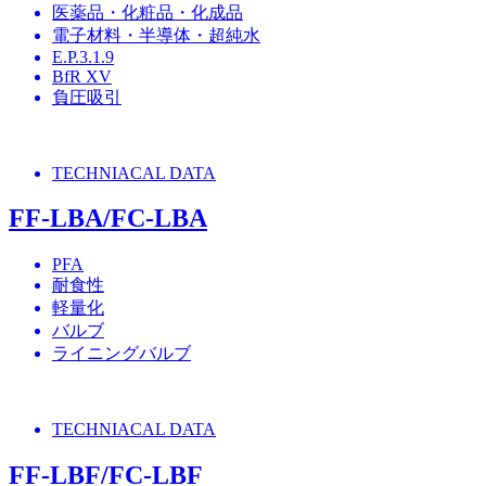
医薬品・化粧品・化成品
電子材料・半導体・超純水
E.P.3.1.9
BfR XV
負圧吸引
TECHNIACAL DATA
FF-LBA/FC-LBA
PFA
耐食性
軽量化
バルブ
ライニングバルブ
TECHNIACAL DATA
FF-LBF/FC-LBF