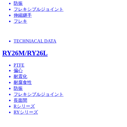
防振
フレキシブルジョイント
伸縮継手
フレキ
TECHNIACAL DATA
RY26M/RY26L
PTFE
偏心
耐震化
耐腐食性
防振
フレキシブルジョイント
長面間
Rシリーズ
RYシリーズ