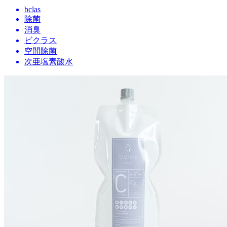
bclas
除菌
消臭
ビクラス
空間除菌
次亜塩素酸水