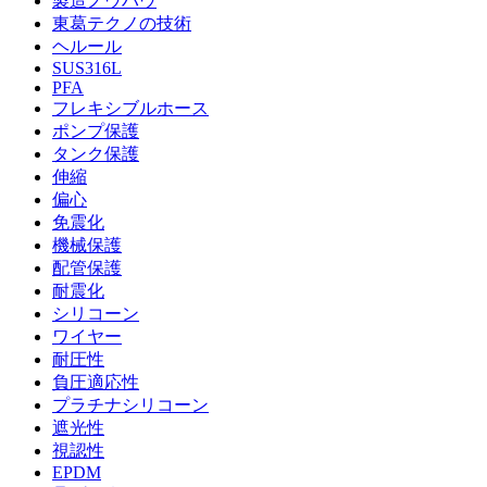
製造ノウハウ
東葛テクノの技術
ヘルール
SUS316L
PFA
フレキシブルホース
ポンプ保護
タンク保護
伸縮
偏心
免震化
機械保護
配管保護
耐震化
シリコーン
ワイヤー
耐圧性
負圧適応性
プラチナシリコーン
遮光性
視認性
EPDM