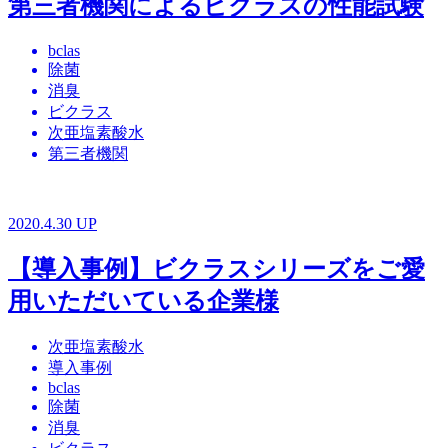
第三者機関によるビクラスの性能試験
bclas
除菌
消臭
ビクラス
次亜塩素酸水
第三者機関
2020.4.30 UP
【導入事例】ビクラスシリーズをご愛
用いただいている企業様
次亜塩素酸水
導入事例
bclas
除菌
消臭