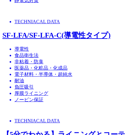
静電気対策
TECHNIACAL DATA
SF-LFA/SF-LFA-C(導電性タイプ)
導電性
食品衛生法
非粘着・防臭
医薬品・化粧品・化成品
電子材料・半導体・超純水
耐油
負圧吸引
厚膜ライニング
ノーピン保証
TECHNIACAL DATA
【5分でわかる】ライニングとコーテ