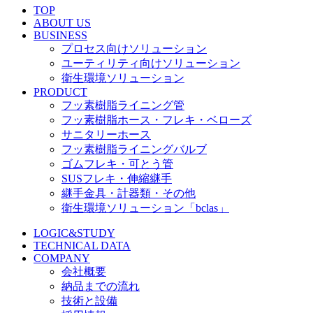
TOP
ABOUT US
BUSINESS
プロセス向けソリューション
ユーティリティ向けソリューション
衛生環境ソリューション
PRODUCT
フッ素樹脂ライニング管
フッ素樹脂ホース・フレキ・ベローズ
サニタリーホース
フッ素樹脂ライニングバルブ
ゴムフレキ・可とう管
SUSフレキ・伸縮継手
継手金具・計器類・その他
衛生環境ソリューション「bclas」
LOGIC&STUDY
TECHNICAL DATA
COMPANY
会社概要
納品までの流れ
技術と設備