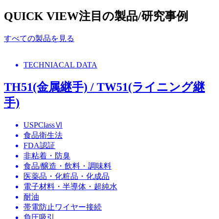
QUICK VIEW
注目の製品/研究事例
すべての製品を見る
TECHNIACAL DATA
TH51(金属継手) / TW51(ライニング継
手)
USPClassⅥ
食品衛生法
FDA認証
非粘着・防臭
食品/醸造・飲料・調味料
医薬品・化粧品・化成品
電子材料・半導体・超純水
耐油
帯電防止ワイヤー接続
負圧吸引