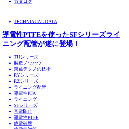
カタログ
TECHNIACAL DATA
導電性PTFEを使ったSFシリーズライ
ニング配管が遂に登場！
THシリーズ
製造ノウハウ
東葛テクノの技術
RYシリーズ
RZシリーズ
ライニング配管
導電性PFA
ライニング
SFシリーズ
帯電防止
導電性PTFE
静電破壊