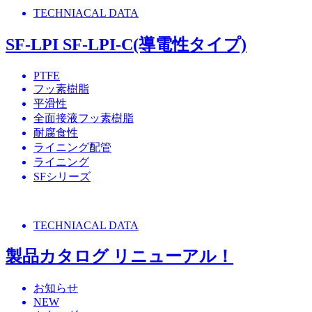
TECHNIACAL DATA
SF-LPI SF-LPI-C(導電性タイプ)
PTFE
フッ素樹脂
平滑性
全面接液フッ素樹脂
耐腐食性
ライニング配管
ライニング
SFシリーズ
TECHNIACAL DATA
製品カタログ リニューアル！
お知らせ
NEW