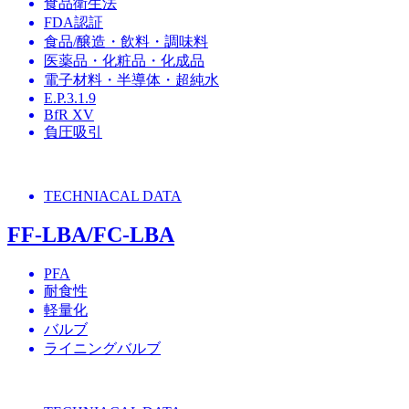
食品衛生法
FDA認証
食品/醸造・飲料・調味料
医薬品・化粧品・化成品
電子材料・半導体・超純水
E.P.3.1.9
BfR XV
負圧吸引
TECHNIACAL DATA
FF-LBA/FC-LBA
PFA
耐食性
軽量化
バルブ
ライニングバルブ