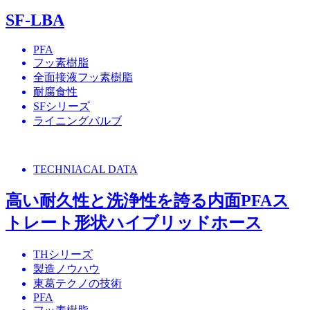
SF-LBA
PFA
フッ素樹脂
全面接液フッ素樹脂
耐腐食性
SFシリーズ
ライニングバルブ
TECHNIACAL DATA
高い耐久性と洗浄性を誇る内面PFAス
トレート形状ハイブリッドホース
THシリーズ
製造ノウハウ
東葛テクノの技術
PFA