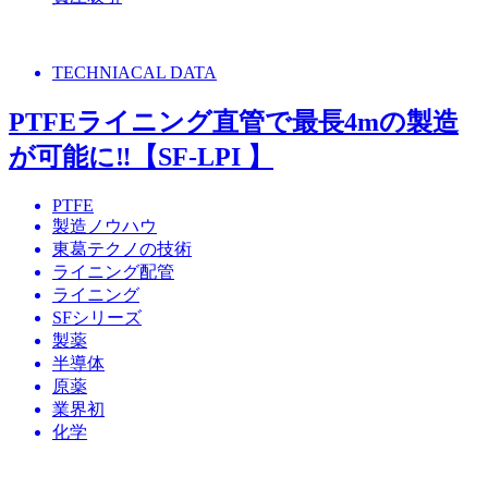
TECHNIACAL DATA
PTFEライニング直管で最長4mの製造
が可能に‼【SF-LPI 】
PTFE
製造ノウハウ
東葛テクノの技術
ライニング配管
ライニング
SFシリーズ
製薬
半導体
原薬
業界初
化学