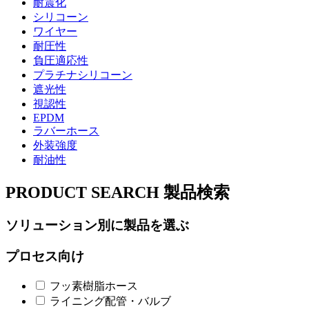
耐震化
シリコーン
ワイヤー
耐圧性
負圧適応性
プラチナシリコーン
遮光性
視認性
EPDM
ラバーホース
外装強度
耐油性
PRODUCT SEARCH
製品検索
ソリューション別に製品を選ぶ
プロセス向け
フッ素樹脂ホース
ライニング配管・バルブ