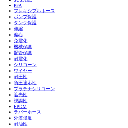
SUS316L
PFA
フレキシブルホース
ポンプ保護
タンク保護
伸縮
偏心
免震化
機械保護
配管保護
耐震化
シリコーン
ワイヤー
耐圧性
負圧適応性
プラチナシリコーン
遮光性
視認性
EPDM
ラバーホース
外装強度
耐油性