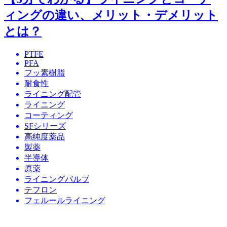
ィングの違い、メリット・デメリット
とは？
PTFE
PFA
フッ素樹脂
耐食性
ライニング配管
ライニング
コーティング
SFシリーズ
高純度薬品
製薬
半導体
原薬
ライニングバルブ
テフロン
フェルールライニング