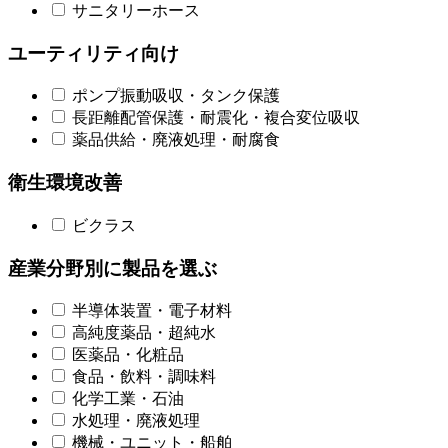
サニタリーホース
ユーティリティ向け
ポンプ振動吸収・タンク保護
長距離配管保護・耐震化・複合変位吸収
薬品供給・廃液処理・耐腐食
衛生環境改善
ビクラス
産業分野別に製品を選ぶ
半導体装置・電子材料
高純度薬品・超純水
医薬品・化粧品
食品・飲料・調味料
化学工業・石油
水処理・廃液処理
機械・ユニット・船舶