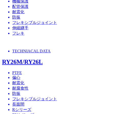
機械保護
配管保護
耐震化
防振
フレキシブルジョイント
伸縮継手
フレキ
TECHNIACAL DATA
RY26M/RY26L
PTFE
偏心
耐震化
耐腐食性
防振
フレキシブルジョイント
長面間
Rシリーズ