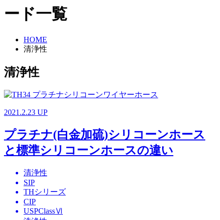
ード一覧
HOME
清浄性
清浄性
2021.2.23 UP
プラチナ(白金加硫)シリコーンホース
と標準シリコーンホースの違い
清浄性
SIP
THシリーズ
CIP
USPClassⅥ