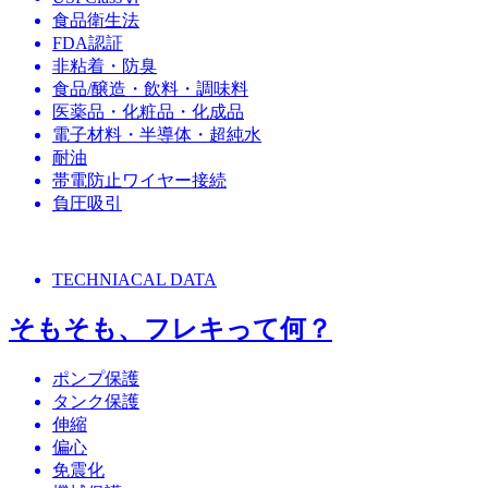
食品衛生法
FDA認証
非粘着・防臭
食品/醸造・飲料・調味料
医薬品・化粧品・化成品
電子材料・半導体・超純水
耐油
帯電防止ワイヤー接続
負圧吸引
TECHNIACAL DATA
そもそも、フレキって何？
ポンプ保護
タンク保護
伸縮
偏心
免震化