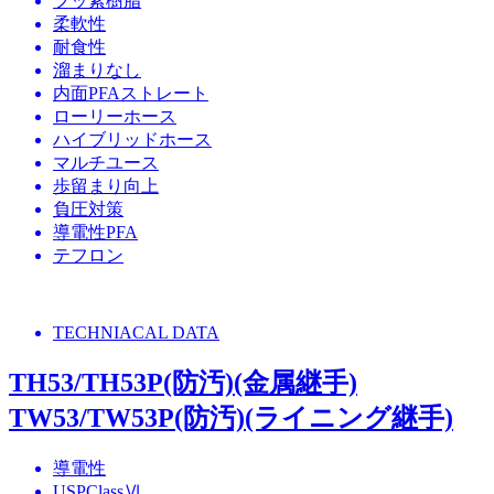
フッ素樹脂
柔軟性
耐食性
溜まりなし
内面PFAストレート
ローリーホース
ハイブリッドホース
マルチユース
歩留まり向上
負圧対策
導電性PFA
テフロン
TECHNIACAL DATA
TH53/TH53P(防汚)(金属継手)
TW53/TW53P(防汚)(ライニング継手)
導電性
USPClassⅥ