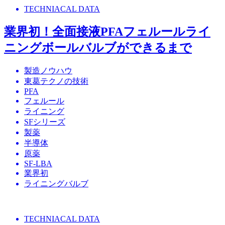
TECHNIACAL DATA
業界初！全面接液PFAフェルールライ
ニングボールバルブができるまで
製造ノウハウ
東葛テクノの技術
PFA
フェルール
ライニング
SFシリーズ
製薬
半導体
原薬
SF-LBA
業界初
ライニングバルブ
TECHNIACAL DATA