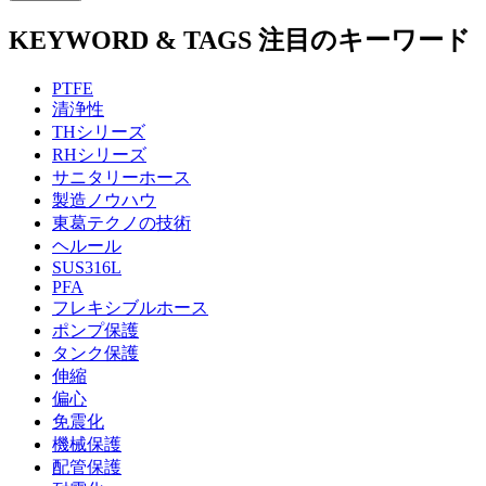
KEYWORD & TAGS
注目のキーワード
PTFE
清浄性
THシリーズ
RHシリーズ
サニタリーホース
製造ノウハウ
東葛テクノの技術
ヘルール
SUS316L
PFA
フレキシブルホース
ポンプ保護
タンク保護
伸縮
偏心
免震化
機械保護
配管保護