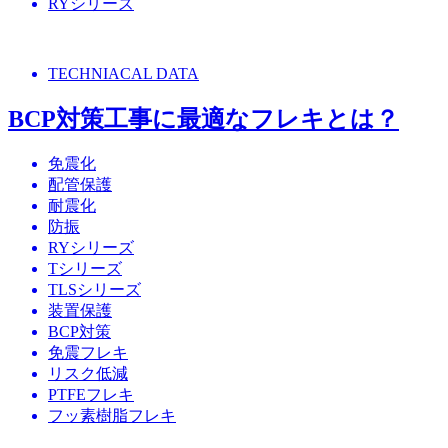
RYシリーズ
TECHNIACAL DATA
BCP対策工事に最適なフレキとは？
免震化
配管保護
耐震化
防振
RYシリーズ
Tシリーズ
TLSシリーズ
装置保護
BCP対策
免震フレキ
リスク低減
PTFEフレキ
フッ素樹脂フレキ