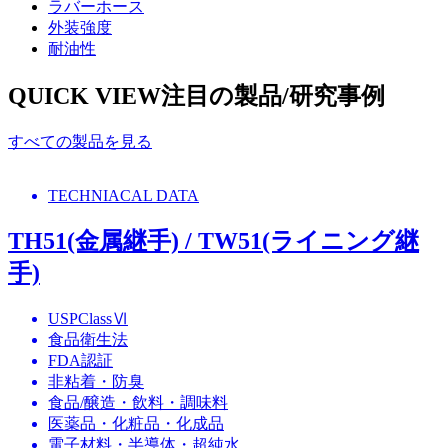
ラバーホース
外装強度
耐油性
QUICK VIEW
注目の製品/研究事例
すべての製品を見る
TECHNIACAL DATA
TH51(金属継手) / TW51(ライニング継
手)
USPClassⅥ
食品衛生法
FDA認証
非粘着・防臭
食品/醸造・飲料・調味料
医薬品・化粧品・化成品
電子材料・半導体・超純水