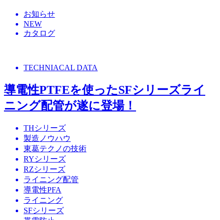
お知らせ
NEW
カタログ
TECHNIACAL DATA
導電性PTFEを使ったSFシリーズライ
ニング配管が遂に登場！
THシリーズ
製造ノウハウ
東葛テクノの技術
RYシリーズ
RZシリーズ
ライニング配管
導電性PFA
ライニング
SFシリーズ