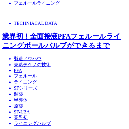
フェルールライニング
TECHNIACAL DATA
業界初！全面接液PFAフェルールライ
ニングボールバルブができるまで
製造ノウハウ
東葛テクノの技術
PFA
フェルール
ライニング
SFシリーズ
製薬
半導体
原薬
SF-LBA
業界初
ライニングバルブ