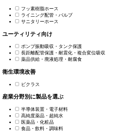
フッ素樹脂ホース
ライニング配管・バルブ
サニタリーホース
ユーティリティ向け
ポンプ振動吸収・タンク保護
長距離配管保護・耐震化・複合変位吸収
薬品供給・廃液処理・耐腐食
衛生環境改善
ビクラス
産業分野別に製品を選ぶ
半導体装置・電子材料
高純度薬品・超純水
医薬品・化粧品
食品・飲料・調味料