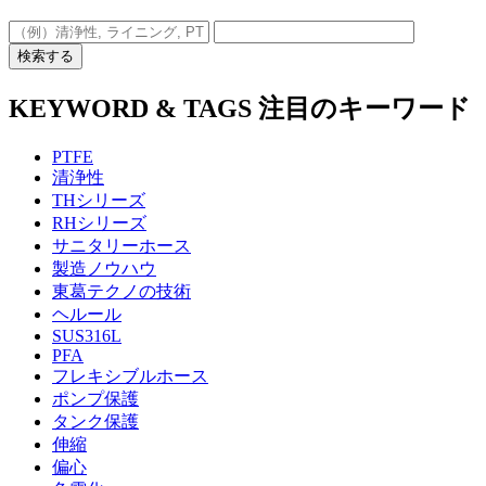
検索する
KEYWORD & TAGS
注目のキーワード
PTFE
清浄性
THシリーズ
RHシリーズ
サニタリーホース
製造ノウハウ
東葛テクノの技術
ヘルール
SUS316L
PFA
フレキシブルホース
ポンプ保護
タンク保護
伸縮
偏心