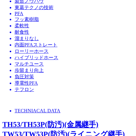
製造ノウハウ
東葛テクノの技術
PFA
フッ素樹脂
柔軟性
耐食性
溜まりなし
内面PFAストレート
ローリーホース
ハイブリッドホース
マルチユース
歩留まり向上
負圧対策
導電性PFA
テフロン
TECHNIACAL DATA
TH53/TH53P(防汚)(金属継手)
TW53/TW53P(防汚)(ライニング継手)