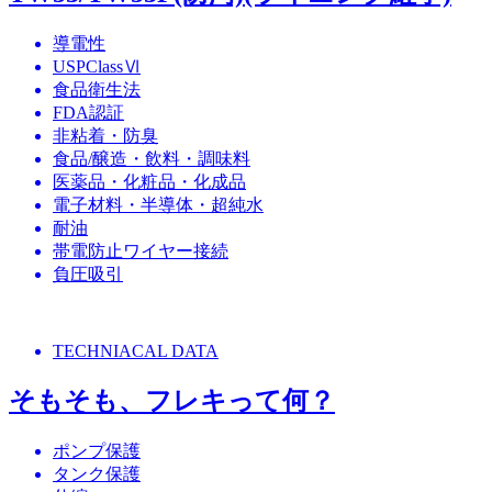
導電性
USPClassⅥ
食品衛生法
FDA認証
非粘着・防臭
食品/醸造・飲料・調味料
医薬品・化粧品・化成品
電子材料・半導体・超純水
耐油
帯電防止ワイヤー接続
負圧吸引
TECHNIACAL DATA
そもそも、フレキって何？
ポンプ保護
タンク保護