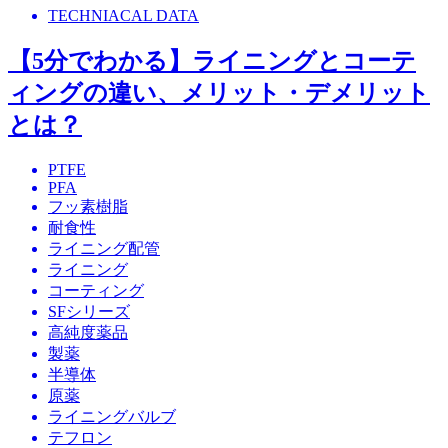
TECHNIACAL DATA
【5分でわかる】ライニングとコーテ
ィングの違い、メリット・デメリット
とは？
PTFE
PFA
フッ素樹脂
耐食性
ライニング配管
ライニング
コーティング
SFシリーズ
高純度薬品
製薬
半導体
原薬
ライニングバルブ
テフロン