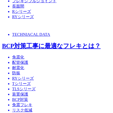
フレキシブルジョイント
長面間
Rシリーズ
RYシリーズ
TECHNIACAL DATA
BCP対策工事に最適なフレキとは？
免震化
配管保護
耐震化
防振
RYシリーズ
Tシリーズ
TLSシリーズ
装置保護
BCP対策
免震フレキ
リスク低減