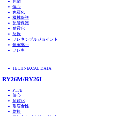
伸縮
偏心
免震化
機械保護
配管保護
耐震化
防振
フレキシブルジョイント
伸縮継手
フレキ
TECHNIACAL DATA
RY26M/RY26L
PTFE
偏心
耐震化
耐腐食性
防振