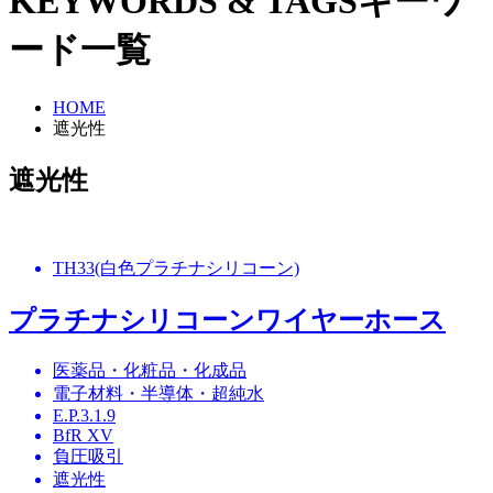
KEYWORDS & TAGS
キーワ
ード一覧
HOME
遮光性
遮光性
TH33(白色プラチナシリコーン)
プラチナシリコーンワイヤーホース
医薬品・化粧品・化成品
電子材料・半導体・超純水
E.P.3.1.9
BfR XV
負圧吸引
遮光性