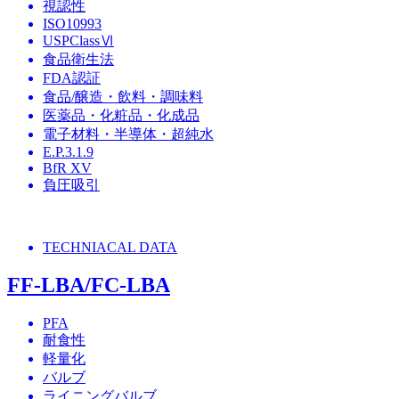
視認性
ISO10993
USPClassⅥ
食品衛生法
FDA認証
食品/醸造・飲料・調味料
医薬品・化粧品・化成品
電子材料・半導体・超純水
E.P.3.1.9
BfR XV
負圧吸引
TECHNIACAL DATA
FF-LBA/FC-LBA
PFA
耐食性
軽量化
バルブ
ライニングバルブ