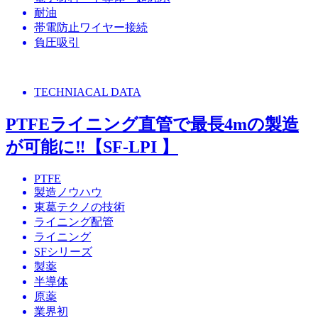
耐油
帯電防止ワイヤー接続
負圧吸引
TECHNIACAL DATA
PTFEライニング直管で最長4mの製造
が可能に‼【SF-LPI 】
PTFE
製造ノウハウ
東葛テクノの技術
ライニング配管
ライニング
SFシリーズ
製薬
半導体
原薬
業界初