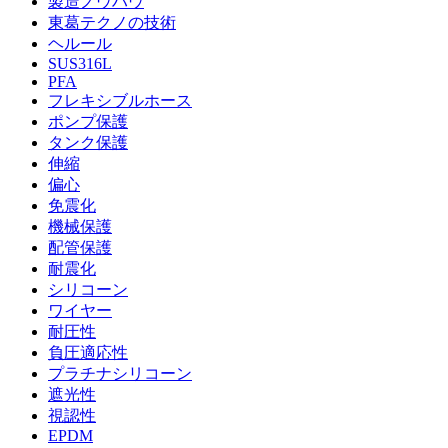
製造ノウハウ
東葛テクノの技術
ヘルール
SUS316L
PFA
フレキシブルホース
ポンプ保護
タンク保護
伸縮
偏心
免震化
機械保護
配管保護
耐震化
シリコーン
ワイヤー
耐圧性
負圧適応性
プラチナシリコーン
遮光性
視認性
EPDM