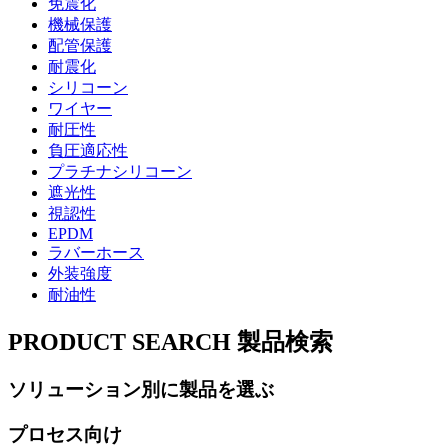
免震化
機械保護
配管保護
耐震化
シリコーン
ワイヤー
耐圧性
負圧適応性
プラチナシリコーン
遮光性
視認性
EPDM
ラバーホース
外装強度
耐油性
PRODUCT SEARCH
製品検索
ソリューション別に製品を選ぶ
プロセス向け