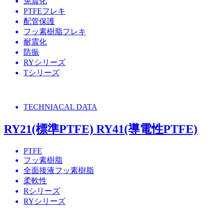
免震化
PTFEフレキ
配管保護
フッ素樹脂フレキ
耐震化
防振
RYシリーズ
Tシリーズ
TECHNIACAL DATA
RY21(標準PTFE) RY41(導電性PTFE)
PTFE
フッ素樹脂
全面接液フッ素樹脂
柔軟性
Rシリーズ
RYシリーズ