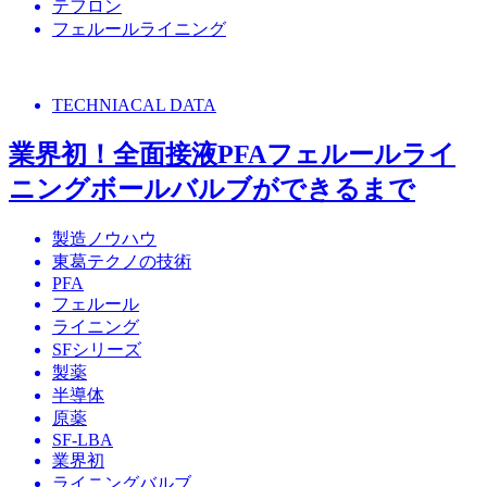
テフロン
フェルールライニング
TECHNIACAL DATA
業界初！全面接液PFAフェルールライ
ニングボールバルブができるまで
製造ノウハウ
東葛テクノの技術
PFA
フェルール
ライニング
SFシリーズ
製薬
半導体
原薬
SF-LBA
業界初
ライニングバルブ