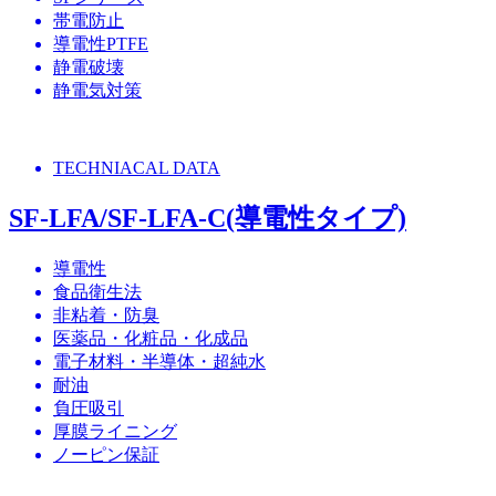
帯電防止
導電性PTFE
静電破壊
静電気対策
TECHNIACAL DATA
SF-LFA/SF-LFA-C(導電性タイプ)
導電性
食品衛生法
非粘着・防臭
医薬品・化粧品・化成品
電子材料・半導体・超純水
耐油
負圧吸引
厚膜ライニング
ノーピン保証