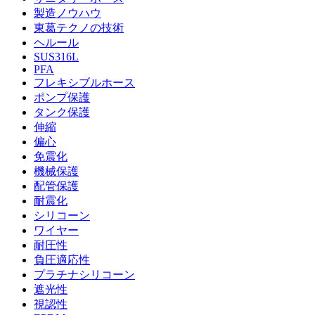
製造ノウハウ
東葛テクノの技術
ヘルール
SUS316L
PFA
フレキシブルホース
ポンプ保護
タンク保護
伸縮
偏心
免震化
機械保護
配管保護
耐震化
シリコーン
ワイヤー
耐圧性
負圧適応性
プラチナシリコーン
遮光性
視認性