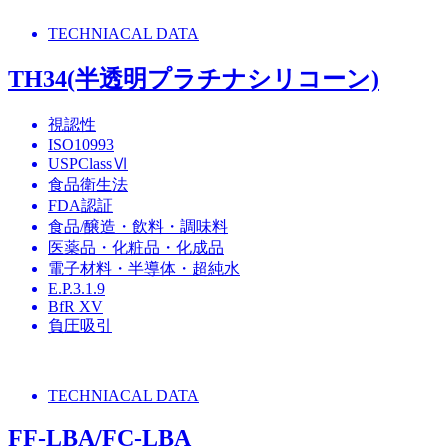
TECHNIACAL DATA
TH34(半透明プラチナシリコーン)
視認性
ISO10993
USPClassⅥ
食品衛生法
FDA認証
食品/醸造・飲料・調味料
医薬品・化粧品・化成品
電子材料・半導体・超純水
E.P.3.1.9
BfR XV
負圧吸引
TECHNIACAL DATA
FF-LBA/FC-LBA