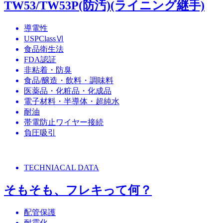
TW53/TW53P(防汚)(ライニング継手)
導電性
USPClassⅥ
食品衛生法
FDA認証
非粘着・防臭
食品/醸造・飲料・調味料
医薬品・化粧品・化成品
電子材料・半導体・超純水
耐油
帯電防止ワイヤー接続
負圧吸引
TECHNIACAL DATA
そもそも、フレキって何？
配管保護
耐震化