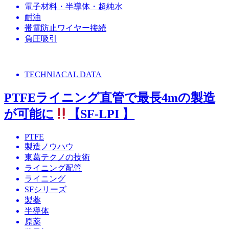
電子材料・半導体・超純水
耐油
帯電防止ワイヤー接続
負圧吸引
TECHNIACAL DATA
PTFEライニング直管で最長4mの製造
が可能に
【SF-LPI 】
PTFE
製造ノウハウ
東葛テクノの技術
ライニング配管
ライニング
SFシリーズ
製薬
半導体
原薬