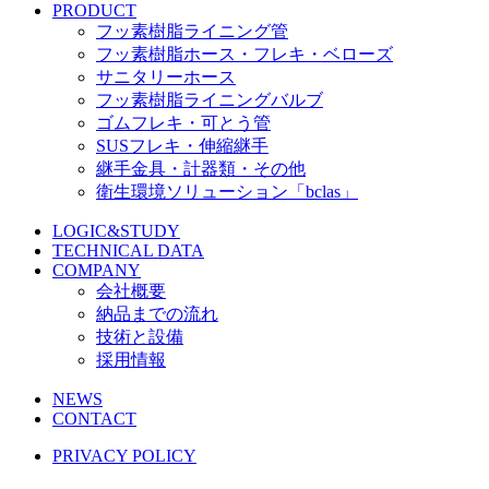
PRODUCT
フッ素樹脂ライニング管
フッ素樹脂ホース・フレキ・ベローズ
サニタリーホース
フッ素樹脂ライニングバルブ
ゴムフレキ・可とう管
SUSフレキ・伸縮継手
継手金具・計器類・その他
衛生環境ソリューション「bclas」
LOGIC&STUDY
TECHNICAL DATA
COMPANY
会社概要
納品までの流れ
技術と設備
採用情報
NEWS
CONTACT
PRIVACY POLICY