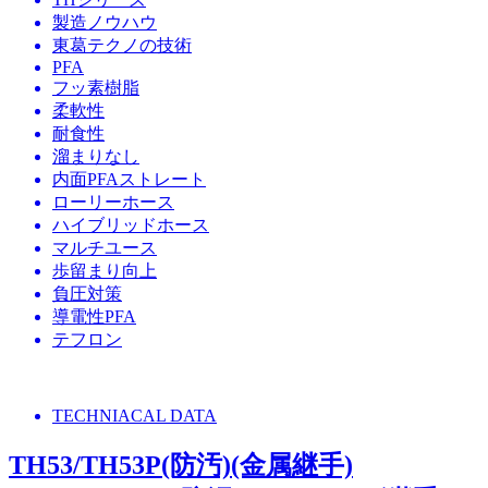
製造ノウハウ
東葛テクノの技術
PFA
フッ素樹脂
柔軟性
耐食性
溜まりなし
内面PFAストレート
ローリーホース
ハイブリッドホース
マルチユース
歩留まり向上
負圧対策
導電性PFA
テフロン
TECHNIACAL DATA
TH53/TH53P(防汚)(金属継手)