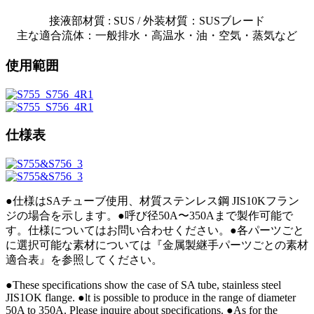
接液部材質 : SUS / 外装材質：SUSブレード
主な適合流体：一般排水・高温水・油・空気・蒸気など
使用範囲
仕様表
●仕
様はSAチューブ使
用
、
材質ステンレス鋼
JIS10Kフラン
ジの場合を示しま
す
。
●呼び径50A
〜350
Aまで製作可
能で
す
。
仕
様についてはお問い合わせくださ
い
。
●各パ
ーツごと
に選択可能な素
材については『
金属製継手パ
ーツごとの
素材
適
合表』
を参照してください
。
●These specifications show the case of SA tube, stainless steel
JIS1OK flange. ●lt is possible to produce in the range of diameter
50A to 350A. Please inquire about specifications. ●As for the