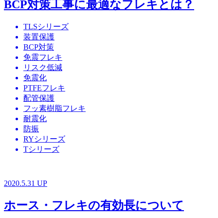
BCP対策工事に最適なフレキとは？
TLSシリーズ
装置保護
BCP対策
免震フレキ
リスク低減
免震化
PTFEフレキ
配管保護
フッ素樹脂フレキ
耐震化
防振
RYシリーズ
Tシリーズ
2020.5.31 UP
ホース・フレキの有効長について