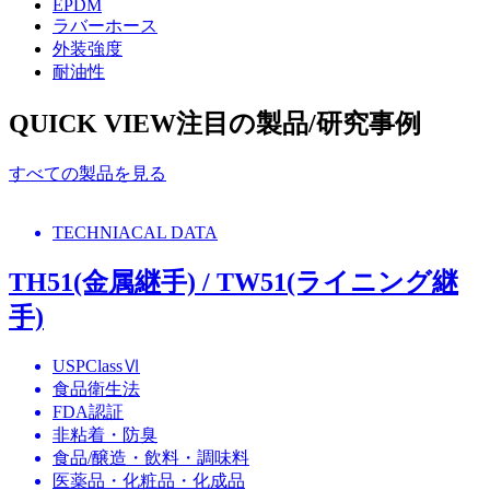
EPDM
ラバーホース
外装強度
耐油性
QUICK VIEW
注目の製品/研究事例
すべての製品を見る
TECHNIACAL DATA
TH51(金属継手) / TW51(ライニング継
手)
USPClassⅥ
食品衛生法
FDA認証
非粘着・防臭
食品/醸造・飲料・調味料
医薬品・化粧品・化成品