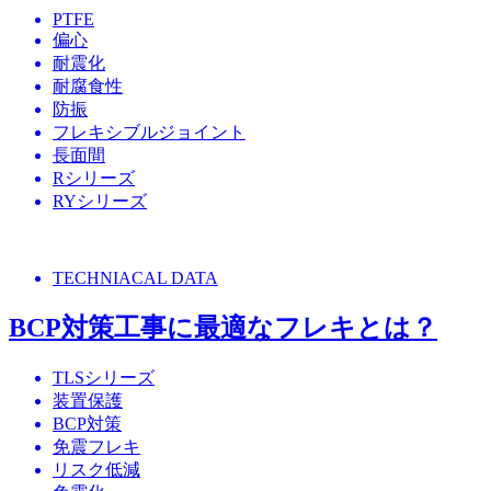
PTFE
偏心
耐震化
耐腐食性
防振
フレキシブルジョイント
長面間
Rシリーズ
RYシリーズ
TECHNIACAL DATA
BCP対策工事に最適なフレキとは？
TLSシリーズ
装置保護
BCP対策
免震フレキ
リスク低減