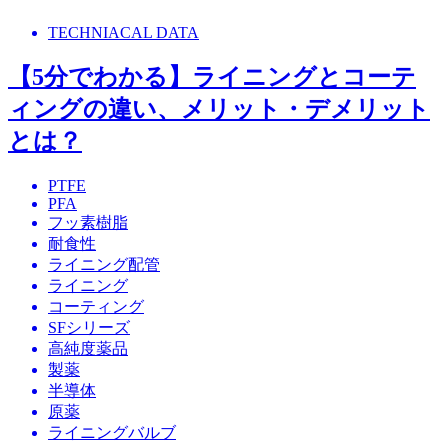
TECHNIACAL DATA
【5分でわかる】ライニングとコーテ
ィングの違い、メリット・デメリット
とは？
PTFE
PFA
フッ素樹脂
耐食性
ライニング配管
ライニング
コーティング
SFシリーズ
高純度薬品
製薬
半導体
原薬
ライニングバルブ