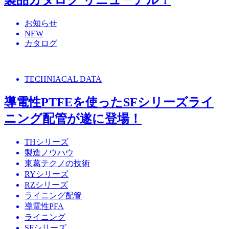
製品カタログ リニューアル！
お知らせ
NEW
カタログ
TECHNIACAL DATA
導電性PTFEを使ったSFシリーズライ
ニング配管が遂に登場！
THシリーズ
製造ノウハウ
東葛テクノの技術
RYシリーズ
RZシリーズ
ライニング配管
導電性PFA
ライニング
SFシリーズ