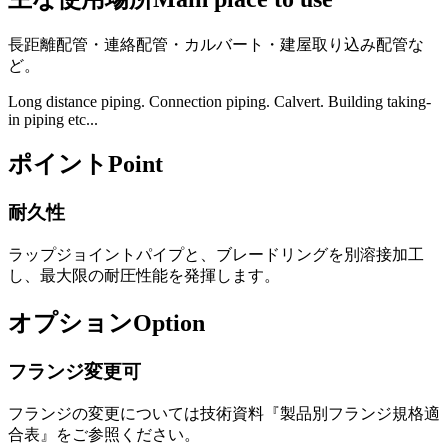
長距離配管
・
連絡配管
・
カルバート
・
建屋取り込み配管
な
ど
。
Long distance piping. Connection piping. Calvert. Building taking-
in piping etc...
ポイント
Point
耐久性
ラッ
プジョ
イントパイプと
、
ブレ
ード
リングを別溶接加工
し
、
最大限の
耐圧性能を発揮し
ます
。
オプション
Option
フランジ変更可
フランジの変更については技術資料『製品別フランジ規格適
合表』をご参照ください。