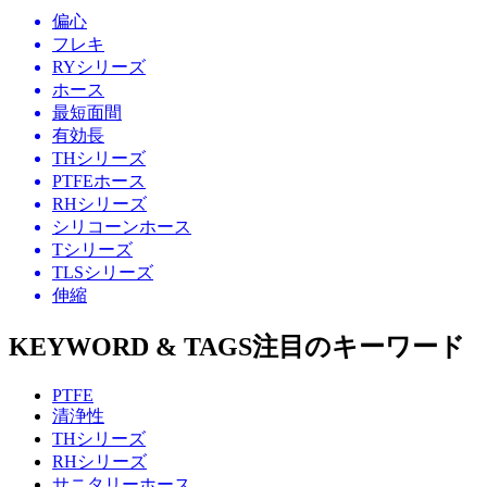
偏心
フレキ
RYシリーズ
ホース
最短面間
有効長
THシリーズ
PTFEホース
RHシリーズ
シリコーンホース
Tシリーズ
TLSシリーズ
伸縮
KEYWORD & TAGS
注目のキーワード
PTFE
清浄性
THシリーズ
RHシリーズ
サニタリーホース