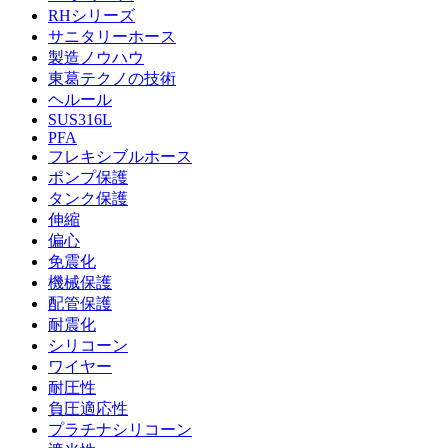
RHシリーズ
サニタリーホース
製造ノウハウ
東葛テクノの技術
ヘルール
SUS316L
PFA
フレキシブルホース
ポンプ保護
タンク保護
伸縮
偏心
免震化
機械保護
配管保護
耐震化
シリコーン
ワイヤー
耐圧性
負圧適応性
プラチナシリコーン