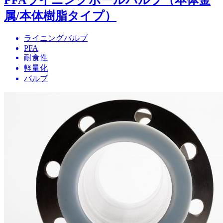
属/本体樹脂タイプ）
ライニングバルブ
PFA
耐食性
軽量化
バルブ