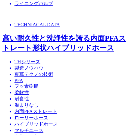
ライニングバルブ
TECHNIACAL DATA
高い耐久性と洗浄性を誇る内面PFAス
トレート形状ハイブリッドホース
THシリーズ
製造ノウハウ
東葛テクノの技術
PFA
フッ素樹脂
柔軟性
耐食性
溜まりなし
内面PFAストレート
ローリーホース
ハイブリッドホース
マルチユース