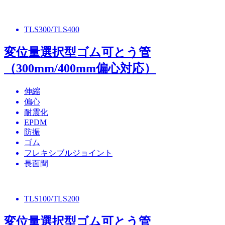
TLS300/TLS400
変位量選択型ゴム可とう管
（300mm/400mm偏心対応）
伸縮
偏心
耐震化
EPDM
防振
ゴム
フレキシブルジョイント
長面間
TLS100/TLS200
変位量選択型ゴム可とう管