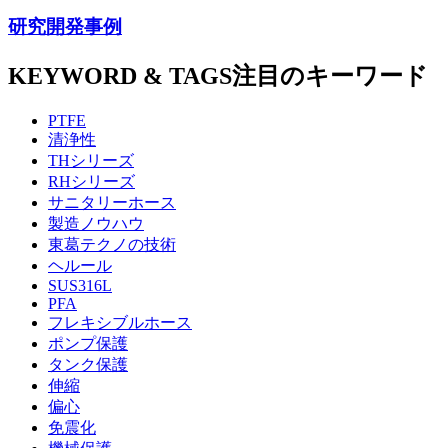
研究開発事例
KEYWORD & TAGS
注目のキーワード
PTFE
清浄性
THシリーズ
RHシリーズ
サニタリーホース
製造ノウハウ
東葛テクノの技術
ヘルール
SUS316L
PFA
フレキシブルホース
ポンプ保護
タンク保護
伸縮
偏心
免震化