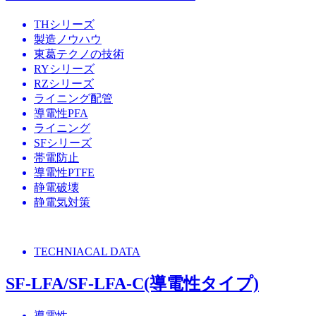
THシリーズ
製造ノウハウ
東葛テクノの技術
RYシリーズ
RZシリーズ
ライニング配管
導電性PFA
ライニング
SFシリーズ
帯電防止
導電性PTFE
静電破壊
静電気対策
TECHNIACAL DATA
SF-LFA/SF-LFA-C(導電性タイプ)
導電性