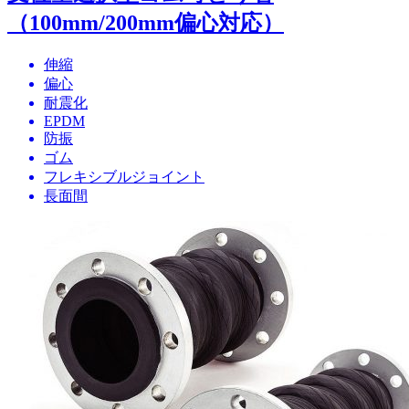
（100mm/200mm偏心対応）
伸縮
偏心
耐震化
EPDM
防振
ゴム
フレキシブルジョイント
長面間