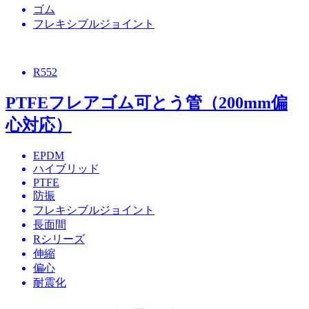
ゴム
フレキシブルジョイント
R552
PTFEフレアゴム可とう管（200mm偏
心対応）
EPDM
ハイブリッド
PTFE
防振
フレキシブルジョイント
長面間
Rシリーズ
伸縮
偏心
耐震化