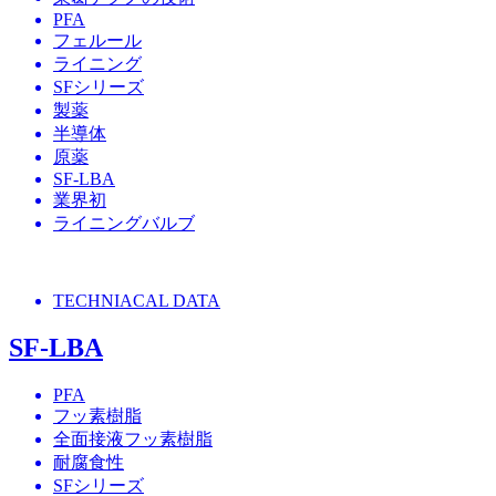
PFA
フェルール
ライニング
SFシリーズ
製薬
半導体
原薬
SF-LBA
業界初
ライニングバルブ
TECHNIACAL DATA
SF-LBA
PFA
フッ素樹脂
全面接液フッ素樹脂
耐腐食性
SFシリーズ