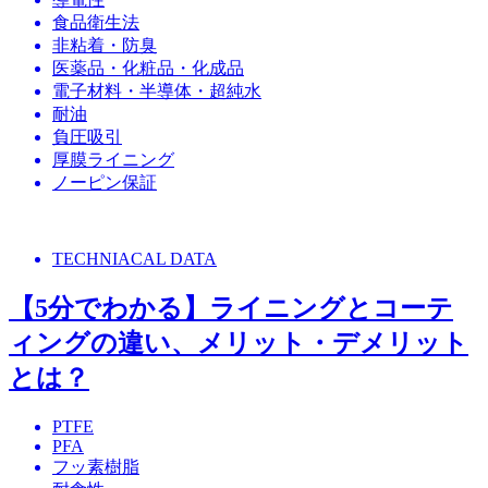
食品衛生法
非粘着・防臭
医薬品・化粧品・化成品
電子材料・半導体・超純水
耐油
負圧吸引
厚膜ライニング
ノーピン保証
TECHNIACAL DATA
【5分でわかる】ライニングとコーテ
ィングの違い、メリット・デメリット
とは？
PTFE
PFA
フッ素樹脂