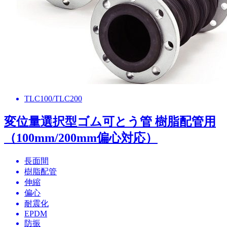
TLC100/TLC200
変位量選択型ゴム可とう管 樹脂配管用
（100mm/200mm偏心対応）
長面間
樹脂配管
伸縮
偏心
耐震化
EPDM
防振