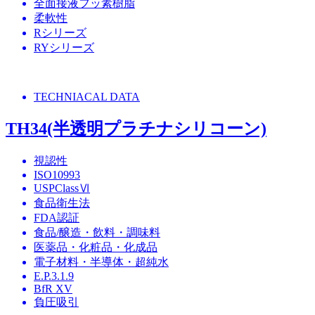
全面接液フッ素樹脂
柔軟性
Rシリーズ
RYシリーズ
TECHNIACAL DATA
TH34(半透明プラチナシリコーン)
視認性
ISO10993
USPClassⅥ
食品衛生法
FDA認証
食品/醸造・飲料・調味料
医薬品・化粧品・化成品
電子材料・半導体・超純水
E.P.3.1.9
BfR XV
負圧吸引