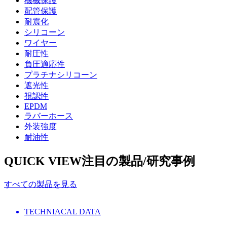
機械保護
配管保護
耐震化
シリコーン
ワイヤー
耐圧性
負圧適応性
プラチナシリコーン
遮光性
視認性
EPDM
ラバーホース
外装強度
耐油性
QUICK VIEW
注目の製品/研究事例
すべての製品を見る
TECHNIACAL DATA