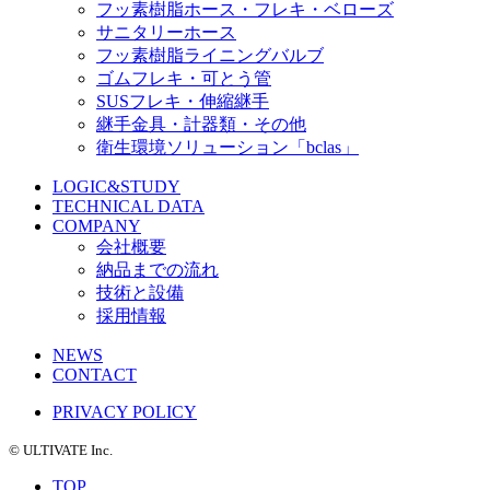
フッ素樹脂ホース・フレキ・ベローズ
サニタリーホース
フッ素樹脂ライニングバルブ
ゴムフレキ・可とう管
SUSフレキ・伸縮継手
継手金具・計器類・その他
衛生環境ソリューション「bclas」
LOGIC&STUDY
TECHNICAL DATA
COMPANY
会社概要
納品までの流れ
技術と設備
採用情報
NEWS
CONTACT
PRIVACY POLICY
©️ ULTIVATE Inc.
TOP