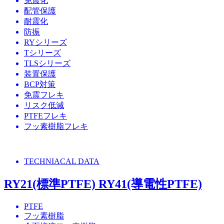
免震化
配管保護
耐震化
防振
RYシリーズ
Tシリーズ
TLSシリーズ
装置保護
BCP対策
免震フレキ
リスク低減
PTFEフレキ
フッ素樹脂フレキ
TECHNIACAL DATA
RY21(標準PTFE) RY41(導電性PTFE)
PTFE
フッ素樹脂