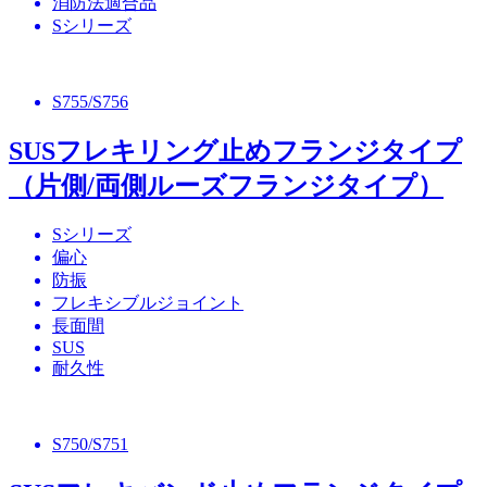
消防法適合品
Sシリーズ
S755/S756
SUSフレキリング止めフランジタイプ
（片側/両側ルーズフランジタイプ）
Sシリーズ
偏心
防振
フレキシブルジョイント
長面間
SUS
耐久性
S750/S751