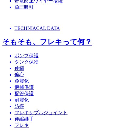
帯電防止ワイヤー接続
負圧吸引
TECHNIACAL DATA
そもそも、フレキって何？
ポンプ保護
タンク保護
伸縮
偏心
免震化
機械保護
配管保護
耐震化
防振
フレキシブルジョイント
伸縮継手
フレキ