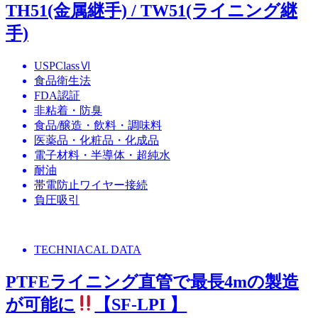
TH51(金属継手) / TW51(ライニング継
手)
USPClassⅥ
食品衛生法
FDA認証
非粘着・防臭
食品/醸造・飲料・調味料
医薬品・化粧品・化成品
電子材料・半導体・超純水
耐油
帯電防止ワイヤー接続
負圧吸引
TECHNIACAL DATA
PTFEライニング直管で最長4mの製造
が可能に
【SF-LPI 】