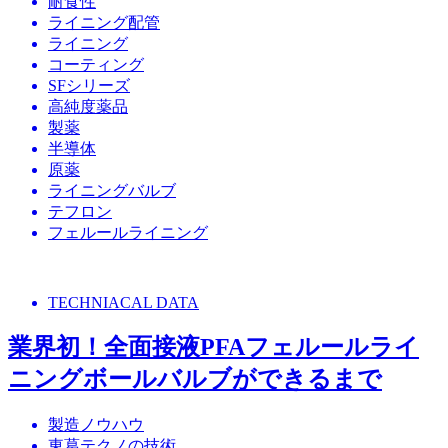
耐食性
ライニング配管
ライニング
コーティング
SFシリーズ
高純度薬品
製薬
半導体
原薬
ライニングバルブ
テフロン
フェルールライニング
TECHNIACAL DATA
業界初！全面接液PFAフェルールライ
ニングボールバルブができるまで
製造ノウハウ
東葛テクノの技術