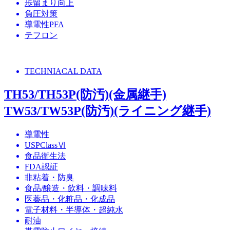
歩留まり向上
負圧対策
導電性PFA
テフロン
TECHNIACAL DATA
TH53/TH53P(防汚)(金属継手)
TW53/TW53P(防汚)(ライニング継手)
導電性
USPClassⅥ
食品衛生法
FDA認証
非粘着・防臭
食品/醸造・飲料・調味料
医薬品・化粧品・化成品
電子材料・半導体・超純水
耐油