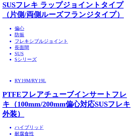
SUSフレキ ラップジョイントタイプ
（片側/両側ルーズフランジタイプ）
偏心
防振
フレキシブルジョイント
長面間
SUS
Sシリーズ
RY19M/RY19L
PTFEフレアチューブインサートフレ
キ（100mm/200mm偏心対応SUSフレキ
外装）
ハイブリッド
耐腐食性