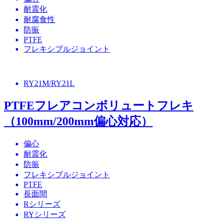
耐震化
耐腐食性
防振
PTFE
フレキシブルジョイント
RY21M/RY21L
PTFEフレアコンボリュートフレキ
（100mm/200mm偏心対応）
偏心
耐震化
防振
フレキシブルジョイント
PTFE
長面間
Rシリーズ
RYシリーズ