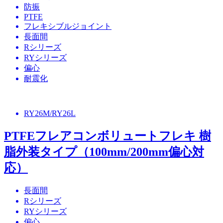
防振
PTFE
フレキシブルジョイント
長面間
Rシリーズ
RYシリーズ
偏心
耐震化
RY26M/RY26L
PTFEフレアコンボリュートフレキ 樹
脂外装タイプ（100mm/200mm偏心対
応）
長面間
Rシリーズ
RYシリーズ
偏心