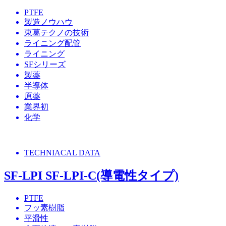
PTFE
製造ノウハウ
東葛テクノの技術
ライニング配管
ライニング
SFシリーズ
製薬
半導体
原薬
業界初
化学
TECHNIACAL DATA
SF-LPI SF-LPI-C(導電性タイプ)
PTFE
フッ素樹脂
平滑性